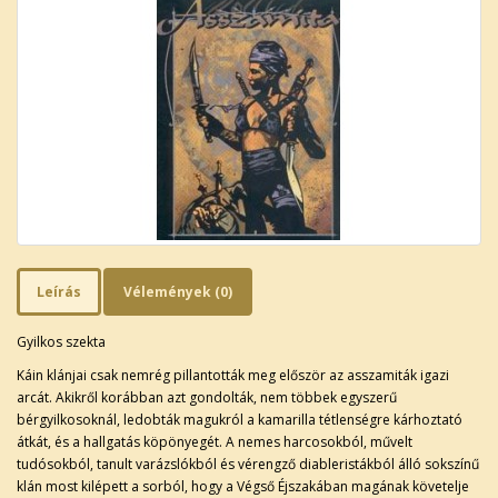
Leírás
Vélemények (0)
Gyilkos szekta
Káin klánjai csak nemrég pillantották meg először az asszamiták igazi
arcát. Akikről korábban azt gondolták, nem többek egyszerű
bérgyilkosoknál, ledobták magukról a kamarilla tétlenségre kárhoztató
átkát, és a hallgatás köpönyegét. A nemes harcosokból, művelt
tudósokból, tanult varázslókból és vérengző diableristákból álló sokszínű
klán most kilépett a sorból, hogy a Végső Éjszakában magának követelje