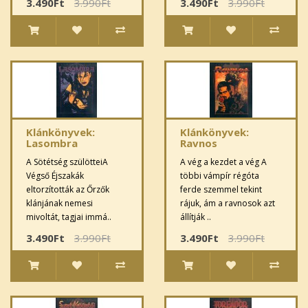
3.490Ft
3.990Ft
3.490Ft
3.990Ft
Klánkönyvek:
Klánkönyvek:
Lasombra
Ravnos
A Sötétség szülötteiA
A vég a kezdet a vég A
Végső Éjszakák
többi vámpír régóta
eltorzították az Őrzők
ferde szemmel tekint
klánjának nemesi
rájuk, ám a ravnosok azt
mivoltát, tagjai immá..
állítják ..
3.490Ft
3.990Ft
3.490Ft
3.990Ft