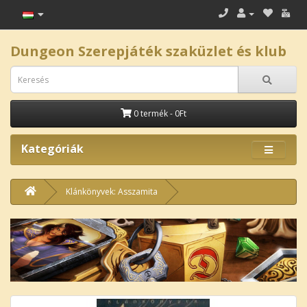
Dungeon Szerepjáték szaküzlet és klub
0 termék - 0Ft
Kategóriák
Klánkönyvek: Asszamita