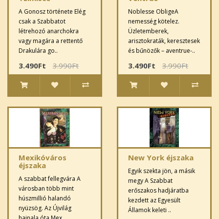
A Gonosz története Elég
Noblesse ObligeA
csak a Szabbatot
nemesség kötelez.
létrehozó anarchokra
Üzletemberek,
vagy magára a rettentő
arisztokraták, keresztesek
Drakulára go..
és bűnözők – aventrue-..
3.490Ft
3.990Ft
3.490Ft
3.990Ft
Mexikóváros
New York éjszaka
éjszaka
Egyik szekta jön, a másik
A szabbat fellegvára A
megy A Szabbat
városban több mint
erőszakos hadjáratba
húszmillió halandó
kezdett az Egyesült
nyüzsög. Az Újvilág
Államok keleti ..
hajnala óta Mex..