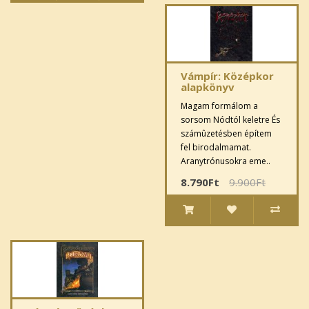
Vámpír: Középkor
alapkönyv
Magam formálom a
sorsom Nódtól keletre És
számûzetésben építem
fel birodalmamat.
Aranytrónusokra eme..
8.790Ft
9.900Ft