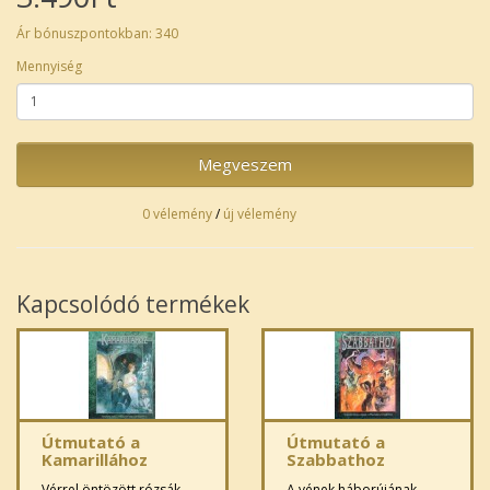
Ár bónuszpontokban: 340
Mennyiség
Megveszem
0 vélemény
/
új vélemény
Kapcsolódó termékek
Útmutató a
Útmutató a
Kamarillához
Szabbathoz
Vérrel öntözött rózsák
A vének háborújának