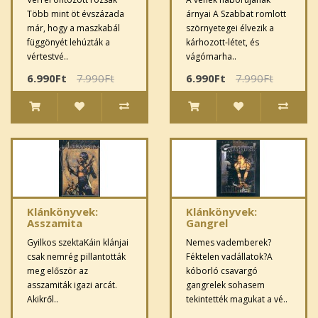
Több mint öt évszázada
árnyai A Szabbat romlott
már, hogy a maszkabál
szörnyetegei élvezik a
függönyét lehúzták a
kárhozott-létet, és
vértestvé..
vágómarha..
6.990Ft
7.990Ft
6.990Ft
7.990Ft
Klánkönyvek:
Klánkönyvek:
Asszamita
Gangrel
Gyilkos szektaKáin klánjai
Nemes vademberek?
csak nemrég pillantották
Féktelen vadállatok?A
meg először az
kóborló csavargó
asszamiták igazi arcát.
gangrelek sohasem
Akikről..
tekintették magukat a vé..