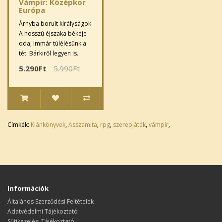
Vámpír: Középkor
Európa
Árnyba borult királyságok
A hosszú éjszaka békéje
oda, immár túlélésünk a
tét. Bárkiről legyen is..
5.290Ft
5.990Ft
Címkék:
Klánkönyvek
,
Asszamita
,
rpg
,
szerepjáték
,
vámpír
,
Információk
Általános Szerződési Feltételek
Adatvédelmi Tájékoztató
Sütikezelési Tájékoztató