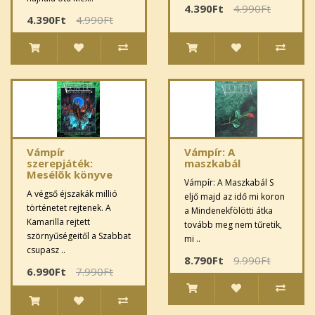
4.390Ft
4.990Ft
4.390Ft
4.990Ft
Vámpír
Vámpír: A
szerepjáték:
maszkabál
Mesélõk könyve
Vámpír: A Maszkabál S
A végső éjszakák millió
eljő majd az idő mi koron
történetet rejtenek. A
a Mindenekfölötti átka
Kamarilla rejtett
tovább meg nem tűretik,
szörnyűségeitől a Szabbat
mi ..
csupasz ..
8.790Ft
9.990Ft
6.990Ft
7.990Ft