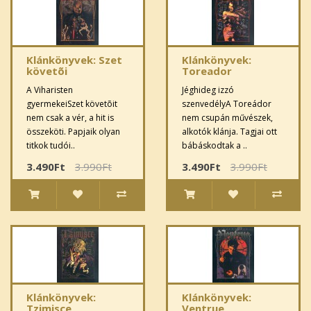
Klánkönyvek: Szet
Klánkönyvek:
követõi
Toreador
A Viharisten
Jéghideg izzó
gyermekeiSzet követõit
szenvedélyA Toreádor
nem csak a vér, a hit is
nem csupán művészek,
összeköti. Papjaik olyan
alkotók klánja. Tagjai ott
titkok tudói..
bábáskodtak a ..
3.490Ft
3.990Ft
3.490Ft
3.990Ft
Klánkönyvek:
Klánkönyvek:
Tzimisce
Ventrue