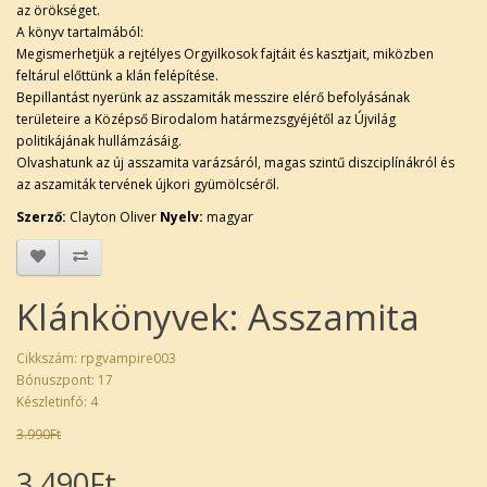
az örökséget.
A könyv tartalmából:
Megismerhetjük a rejtélyes Orgyilkosok fajtáit és kasztjait, miközben
feltárul előttünk a klán felépítése.
Bepillantást nyerünk az asszamiták messzire elérő befolyásának
területeire a Középső Birodalom határmezsgyéjétől az Újvilág
politikájának hullámzásáig.
Olvashatunk az új asszamita varázsáról, magas szintű diszciplínákról és
az aszamiták tervének újkori gyümölcséről.
Szerző:
Clayton Oliver
Nyelv:
magyar
Klánkönyvek: Asszamita
Cikkszám: rpgvampire003
Bónuszpont: 17
Készletinfó: 4
3.990Ft
3.490Ft