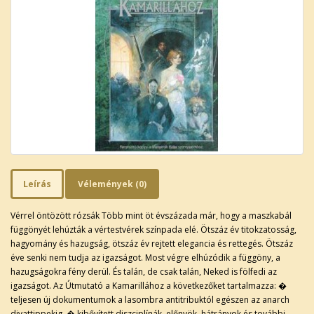
Leírás
Vélemények (0)
Vérrel öntözött rózsák Több mint öt évszázada már, hogy a maszkabál
függönyét lehúzták a vértestvérek színpada elé. Ötszáz év titokzatosság,
hagyomány és hazugság, ötszáz év rejtett elegancia és rettegés. Ötszáz
éve senki nem tudja az igazságot. Most végre elhúzódik a függöny, a
hazugságokra fény derül. És talán, de csak talán, Neked is fölfedi az
igazságot. Az Útmutató a Kamarillához a következőket tartalmazza: �
teljesen új dokumentumok a lasombra antitribuktól egészen az anarch
divattippekig, � kibővített diszciplínák, előnyök, hátrányok és további