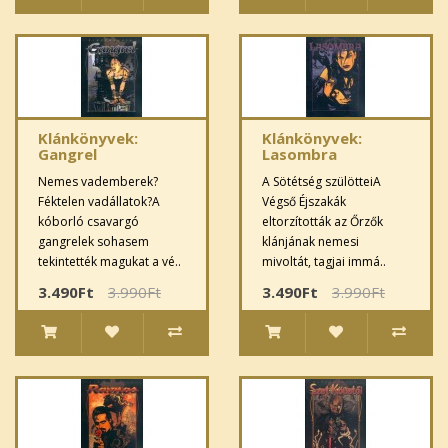
Klánkönyvek:
Klánkönyvek:
Gangrel
Lasombra
Nemes vademberek?
A Sötétség szülötteiA
Féktelen vadállatok?A
Végső Éjszakák
kóborló csavargó
eltorzították az Őrzők
gangrelek sohasem
klánjának nemesi
tekintették magukat a vé..
mivoltát, tagjai immá..
3.490Ft
3.990Ft
3.490Ft
3.990Ft