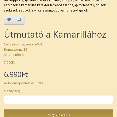
eszközök a kamarillás karakter létrehozásához, � történetek, rítusok,
szokások és titkok a világ legnagyobb vámpírszektájáról.
Útmutató a Kamarillához
Cikkszám: rpgvampire001
Bónuszpont: 35
Készletinfó: 6
7.990Ft
6.990Ft
Ár bónuszpontokban: 700
Mennyiség
Megveszem