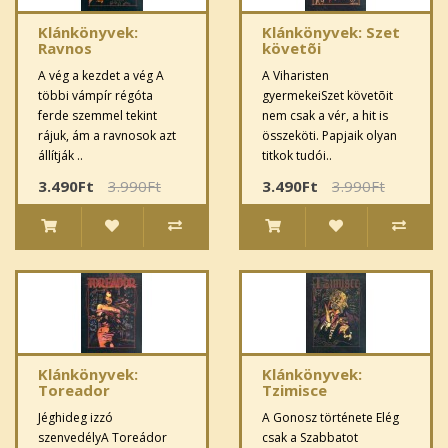
Klánkönyvek:
Klánkönyvek: Szet
Ravnos
követõi
A vég a kezdet a vég A
A Viharisten
többi vámpír régóta
gyermekeiSzet követõit
ferde szemmel tekint
nem csak a vér, a hit is
rájuk, ám a ravnosok azt
összeköti. Papjaik olyan
állítják ..
titkok tudói..
3.490Ft
3.990Ft
3.490Ft
3.990Ft
Klánkönyvek:
Klánkönyvek:
Toreador
Tzimisce
Jéghideg izzó
A Gonosz története Elég
szenvedélyA Toreádor
csak a Szabbatot