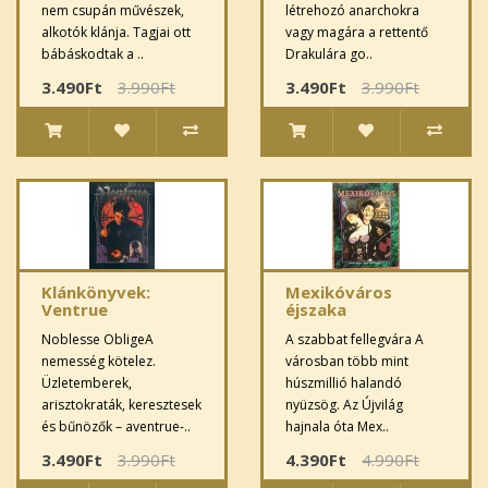
nem csupán művészek,
létrehozó anarchokra
alkotók klánja. Tagjai ott
vagy magára a rettentő
bábáskodtak a ..
Drakulára go..
3.490Ft
3.990Ft
3.490Ft
3.990Ft
Klánkönyvek:
Mexikóváros
Ventrue
éjszaka
Noblesse ObligeA
A szabbat fellegvára A
nemesség kötelez.
városban több mint
Üzletemberek,
húszmillió halandó
arisztokraták, keresztesek
nyüzsög. Az Újvilág
és bűnözők – aventrue-..
hajnala óta Mex..
3.490Ft
3.990Ft
4.390Ft
4.990Ft