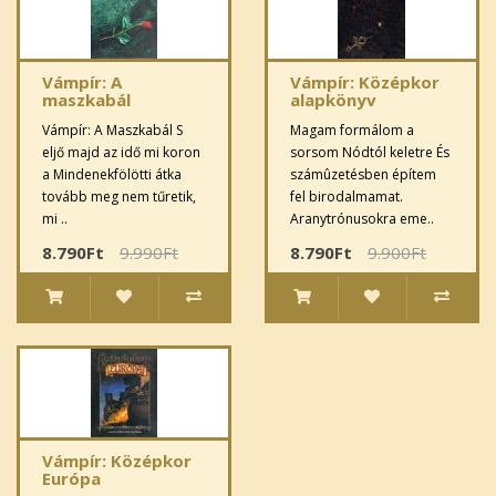
Vámpír: A
Vámpír: Középkor
maszkabál
alapkönyv
Vámpír: A Maszkabál S
Magam formálom a
eljő majd az idő mi koron
sorsom Nódtól keletre És
a Mindenekfölötti átka
számûzetésben építem
tovább meg nem tűretik,
fel birodalmamat.
mi ..
Aranytrónusokra eme..
8.790Ft
9.990Ft
8.790Ft
9.900Ft
Vámpír: Középkor
Európa