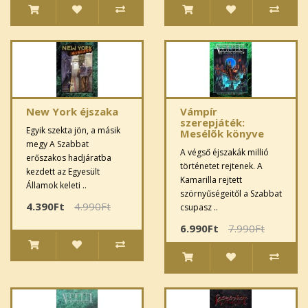
New York éjszaka
Vámpír
szerepjáték:
Egyik szekta jön, a másik
Mesélõk könyve
megy A Szabbat
A végső éjszakák millió
erőszakos hadjáratba
történetet rejtenek. A
kezdett az Egyesült
Kamarilla rejtett
Államok keleti ..
szörnyűségeitől a Szabbat
4.390Ft
4.990Ft
csupasz ..
6.990Ft
7.990Ft