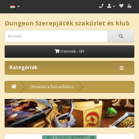
Dungeon Szerepjáték szaküzlet és klub
0 termék - 0Ft
Kategóriák
Útmutató a Kamarillához