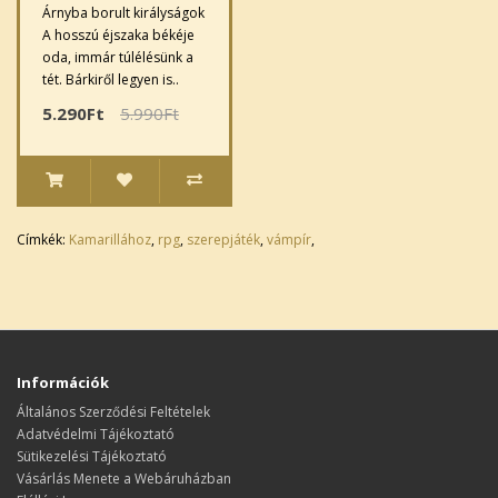
Árnyba borult királyságok
A hosszú éjszaka békéje
oda, immár túlélésünk a
tét. Bárkiről legyen is..
5.290Ft
5.990Ft
Címkék:
Kamarillához
,
rpg
,
szerepjáték
,
vámpír
,
Információk
Általános Szerződési Feltételek
Adatvédelmi Tájékoztató
Sütikezelési Tájékoztató
Vásárlás Menete a Webáruházban