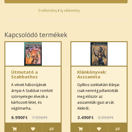
0 vélemény
/
új vélemény
Kapcsolódó termékek
Útmutató a
Klánkönyvek:
Szabbathoz
Asszamita
A vének háborújának
Gyilkos szektaKáin klánjai
árnyai A Szabbat romlott
csak nemrég pillantották
szörnyetegei élvezik a
meg először az
kárhozott-létet, és
asszamiták igazi arcát.
vágómarha..
Akikről..
6.990Ft
7.990Ft
3.490Ft
3.990Ft