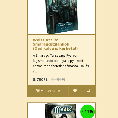
Weisz Attila:
Smaragdszilánkok
(Dedikálva is kérhető!)
A Smaragd Társasága Pyarron
legismertebb páholya, a pyarroni
eszme rendíthetetlen támasza. Daliás
vi..
5.790Ft
6.490Ft
MEGVESZEM
-
11%