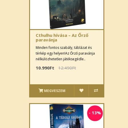
Cthulhu hívása – Az Őrző
paravánja
Minden fontos szabály, táblázat és
térkép egy helyen!Az Őrző paravánja
nélkülözhetetlen játéksegédle..
10.990Ft
12.490Ft
MEGVESZEM
-
13%