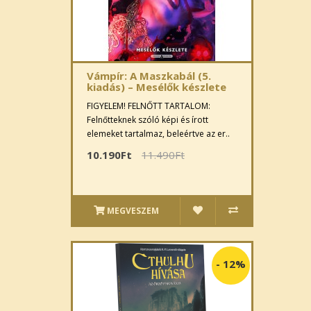
Vámpír: A Maszkabál (5.
kiadás) – Mesélők készlete
FIGYELEM! FELNŐTT TARTALOM:
Felnőtteknek szóló képi és írott
elemeket tartalmaz, beleértve az er..
10.190Ft
11.490Ft
MEGVESZEM
-
12%