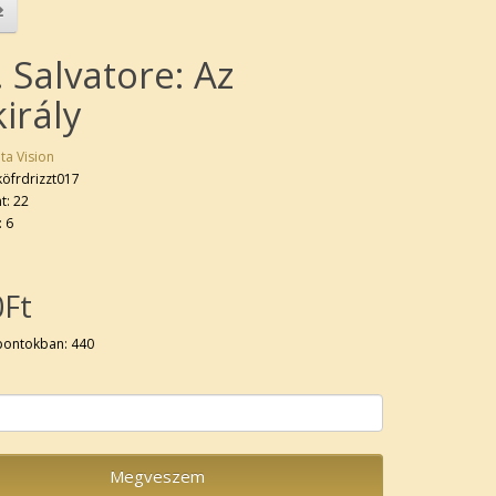
. Salvatore: Az
irály
ta Vision
köfrdrizzt017
t: 22
: 6
0Ft
pontokban: 440
Megveszem