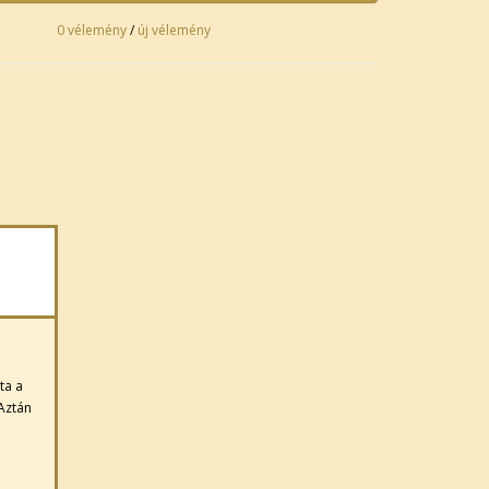
0 vélemény
/
új vélemény
ta a
 Aztán