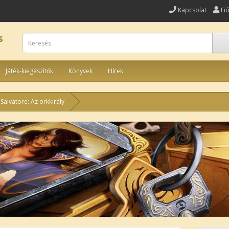
Kapcsolat
Fi
s
Játék-kiegészítők
Könyvek
Hírek
. Salvatore: Az orkkirály