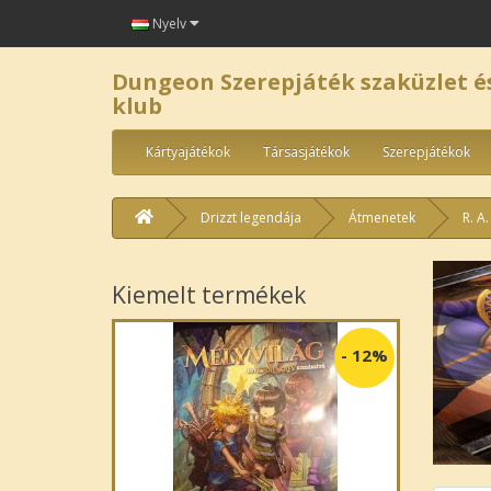
Nyelv
Dungeon Szerepjáték szaküzlet é
klub
Kártyajátékok
Társasjátékok
Szerepjátékok
Drizzt legendája
Átmenetek
R. A
Kiemelt termékek
-
12%