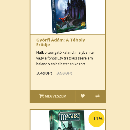
Györfi Ádám: A Téboly
Erődje
Hátborzongató kaland, melyben te
vagy a főhős!Egy tragikus szerelem
halandó és halhatatlan között. E..
3.490Ft
3.990Ft
MEGVESZEM
-
11%