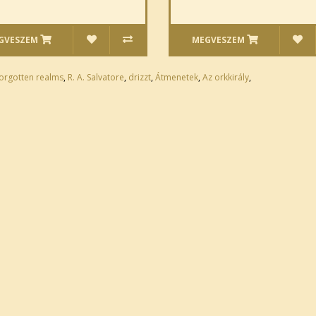
GVESZEM
MEGVESZEM
orgotten realms
,
R. A. Salvatore
,
drizzt
,
Átmenetek
,
Az orkkirály
,