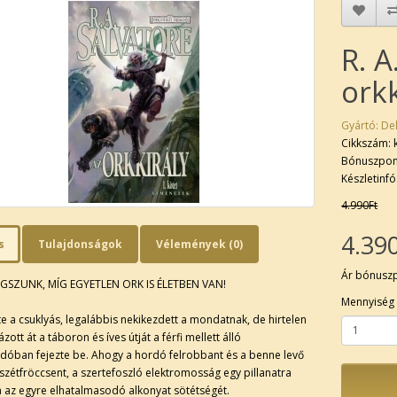
R. A
orkk
Gyártó:
Del
Cikkszám: 
Bónuszpon
Készletinfó
4.990Ft
4.39
s
Tulajdonságok
Vélemények (0)
Ár bónusz
SZUNK, MÍG EGYETLEN ORK IS ÉLETBEN VAN!
Mennyiség
e a csuklyás, legalábbis nekikezdett a mondatnak, de hirtelen
ázott át a táboron és íves útját a férfi mellett álló
dóban fejezte be. Ahogy a hordó felrobbant és a benne levő
szétfröccsent, a szertefoszló elektromosság egy pillanatra
a az egyre elhatalmasodó alkonyat sötétségét.