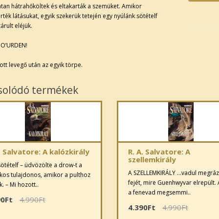
tan hátrahőköltek és eltakarták a szemüket. Amikor
rték látásukat, egyik szekerük tetején egy nyúlánk sötételf
árult eléjük.
DO’URDEN!
t levegő után az egyik tör­pe.
solódó termékek
. Salvatore: A kalózkirály
R. A. Salvatore: A
szellemkirály
tételf – üdvözölte a drow-t a
A SZELLEMKIRÁLY ...vadul megráz
os tulajdonos, amikor a pulthoz
fejét, mire Guenhwyvar elrepült.
k. – Mi hozott..
a fenevad megsemmi..
90Ft
4.990Ft
4.390Ft
4.990Ft