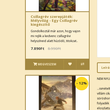
Csillagrév szerepjáték:
Mélyvilág - Egy Csillagrév
kiegészítő
Gondolkoztál már azon, hogy vajon
mi rejlik a kedvenc csillagrévi
helyszíneid alatt húzódó, titokzat..
7.890Ft
8.990Ft
MEGVESZEM
Leírá
NEM NYUG
-
12%
…ismételt
villám cik
söröshor
folyadék 
eloszlatt