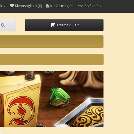
ók
Kívánságlista (0)
Kosár megtekintése és fizetés
0 termék - 0Ft