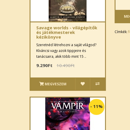
ME
Savage worlds - világépítők
Címkék:
f
és játékmesterek
kézikönyve
Szeretnéd létrehozni a saját világod?
Kíváncsi vagy azok tippjeire és
tanácsaira, akik több mint 15 ..
9.290Ft
10.490Ft
MEGVESZEM
-
11%