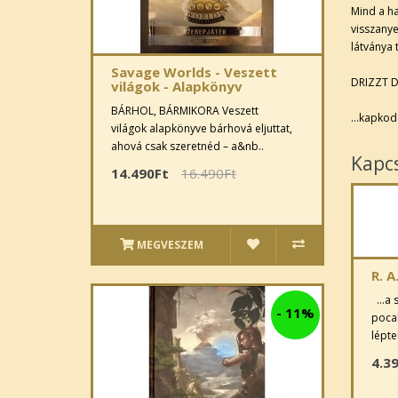
Mind a ha
visszanye
látványa t
Savage Worlds - Veszett
DRIZZT 
világok - Alapkönyv
BÁRHOL, BÁRMIKORA Veszett
…kapkodot
világok alapkönyve bárhová eljuttat,
ahová csak szeretnéd – a&nb..
Kapc
14.490Ft
16.490Ft
MEGVESZEM
R. A
…a sö
-
11%
pocak
lépte
4.3