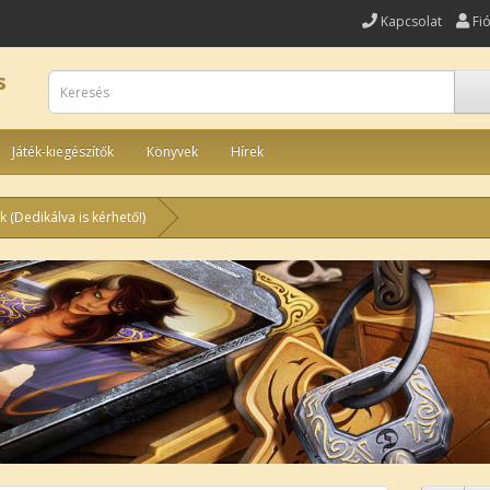
Kapcsolat
Fi
s
Játék-kiegészítők
Könyvek
Hírek
 (Dedikálva is kérhető!)