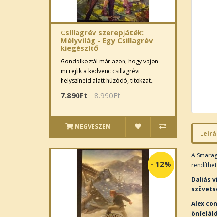
Csillagrév szerepjáték:
Mélyvilág - Egy Csillagrév
kiegészítő
Gondolkoztál már azon, hogy vajon
mi rejlik a kedvenc csillagrévi
helyszíneid alatt húzódó, titokzat..
7.890Ft
8.990Ft
MEGVESZEM
Leírá
A Smarag
-
12%
rendíthet
Daliás v
szövets
Alex con
önfelál