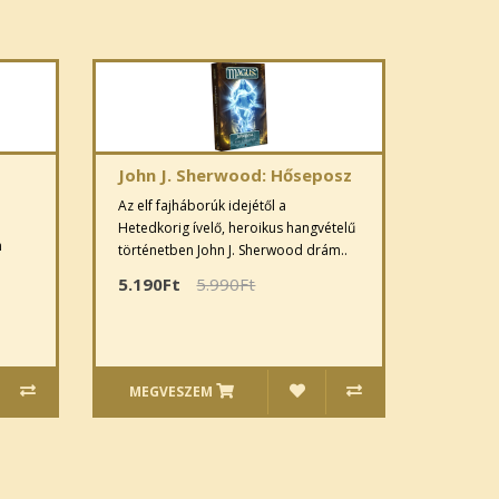
John J. Sherwood: Hőseposz
Az elf fajháborúk idejétől a
Hetedkorig ívelő, heroikus hangvételű
n
történetben John J. Sherwood drám..
5.190Ft
5.990Ft
MEGVESZEM