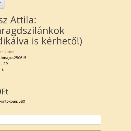
z Attila:
ragdszilánkok
ikálva is kérhető!)
ta Vision
 kömagus250615
t: 29
: 8
0Ft
pontokban: 580