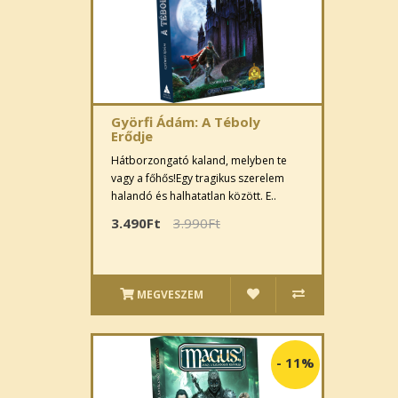
Györfi Ádám: A Téboly
Erődje
Hátborzongató kaland, melyben te
vagy a főhős!Egy tragikus szerelem
halandó és halhatatlan között. E..
3.490Ft
3.990Ft
MEGVESZEM
-
11%