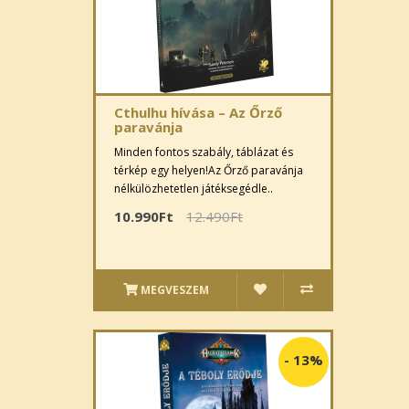
Cthulhu hívása – Az Őrző
paravánja
Minden fontos szabály, táblázat és
térkép egy helyen!Az Őrző paravánja
nélkülözhetetlen játéksegédle..
10.990Ft
12.490Ft
MEGVESZEM
-
13%