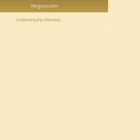
Megveszem
0 vélemény
/
új vélemény