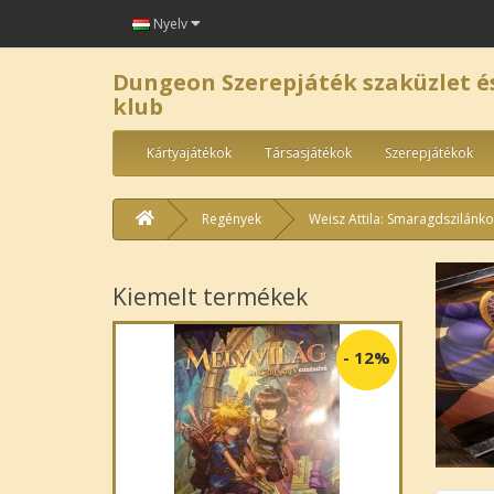
Nyelv
Dungeon Szerepjáték szaküzlet é
klub
Kártyajátékok
Társasjátékok
Szerepjátékok
Regények
Weisz Attila: Smaragdszilánkok
Kiemelt termékek
-
12%