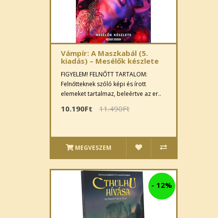
Vámpír: A Maszkabál (5.
kiadás) – Mesélők készlete
FIGYELEM! FELNŐTT TARTALOM:
Felnőtteknek szóló képi és írott
elemeket tartalmaz, beleértve az er..
10.190Ft
11.490Ft
MEGVESZEM
-
12%