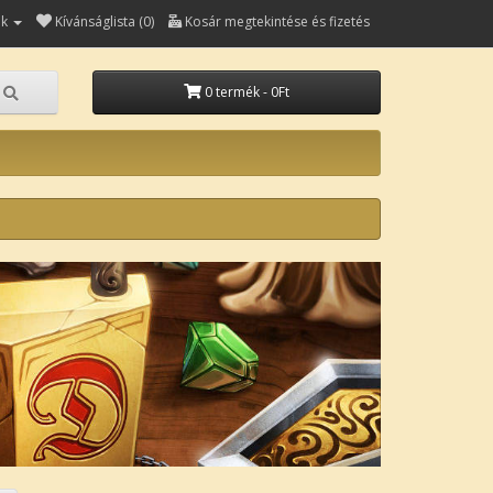
ók
Kívánságlista (0)
Kosár megtekintése és fizetés
0 termék - 0Ft