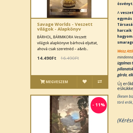
ösvényt
A
veszet
egymás 
Savage Worlds - Veszett
Társasá
világok - Alapkönyv
harcaik
hagyomá
BÁRHOL, BÁRMIKORA Veszett
smaragd
világok alapkönyve bárhová eljuttat,
ahová csak szeretnéd – a&nb..
Weisz Atti
mindenna
14.490Ft
16.490Ft
izgalmas t
pillanato
gárda
,
el
MEGVESZEM
Új erőkk
eskükke
Ékesen bi
törő erők
-
11%
(Kérésr