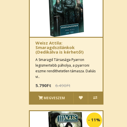
Weisz Attila:
Smaragdszilánkok
(Dedikálva is kérhető!)
A Smaragd Társasága Pyarron
legismertebb páholya, a pyarroni
eszme rendíthetetlen támasza. Daliás
vi..
5.790Ft
6.490Ft
MEGVESZEM
-
11%