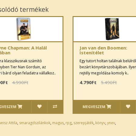
solódó termékek
ne Chapman: A Halál
Jan van den Boomen:
ában
Istenítélet
a klasszikusnak számító
Egy tutort holtan találnak belülről
yben Tier Nan Gorduin, az
bezárt könyvtárszo­bájában. Ilye
ri bárd olyan feladatra vállalkoz..
rejtély megoldása komoly k..
90Ft
4.990Ft
4.790Ft
5.490Ft
GVESZEM
MEGVESZEM
eisz Attila
,
smaragdszilánkok
,
magus
,
rpg
,
szerepjáték
,
könyv
,
ynev
,