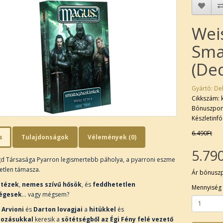
Weis
Sma
(Ded
Gyártó:
Del
Cikkszám:
Bónuszpon
Készletinfó
6.490Ft
s
Tulajdonságok
Vélemények (0)
5.79
d Társasága Pyarron legismertebb páholya, a pyarroni eszme
etlen támasza.
Ár bónusz
itézek
,
nemes szívű hősök
, és
feddhetetlen
Mennyiség
égesek
… vagy mégsem?
 Arvioni
és
Darton lovagjai
a
hitükkel
és
dozásukkal
keresik a
sötétségből az Égi Fény felé vezető