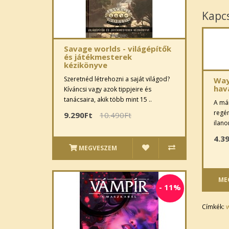
Kapc
Savage worlds - világépítők
és játékmesterek
kézikönyve
Szeretnéd létrehozni a saját világod?
Way
hav
Kíváncsi vagy azok tippjeire és
tanácsaira, akik több mint 15 ..
A már
regén
9.290Ft
10.490Ft
ilano
4.3
MEGVESZEM
ME
-
11%
Címkék:
w