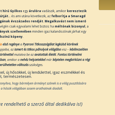
.
t hírű Gyilkos
egy
árulóra
vadászik, amikor
keresztezik
útját
… és ami utána következik, az
felborítja a Smaragd
gának évszázados rendjét
.
Megalkuvást nem ismerő
végén csak egyvalami lehet biztos: ha
méltónak bizonyul
, a
nyok szellemében
minden igaz kalandozónak járhat egy
színű köpeny
.
la
első regénye
a
Pyaroni Titkosszolgálat
legkülső körének
pjaiba, az
ismert és titkos páholyok világába
visz –
lebilincselően
örténettel
mutatva be az
avatottak életét
.
Fontos történelmi
kban
, amikor a
nehéz helyzetekkel
már
képtelen megbirkózni a régi
kerülhetetlen változás
szükséges.
el, új hősökkel, új lendülettel, igaz eszmékkel és
l, természetesen.
zonyítva, hogy bármilyen ármányt szőnek is a világ pusztítására
, a hősök világában sosem arathatnak diadalt.
e rendelhető a szerző által dedikálva is!)