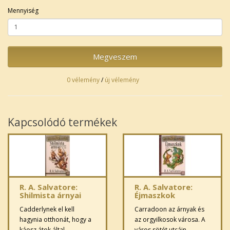
Mennyiség
Megveszem
0 vélemény
/
új vélemény
Kapcsolódó termékek
R. A. Salvatore:
R. A. Salvatore:
Shilmista árnyai
Éjmaszkok
Cadderlynek el kell
Carradoon az árnyak és
hagynia otthonát, hogy a
az orgyilkosok városa. A
káosz átok által
város sötét utcáin