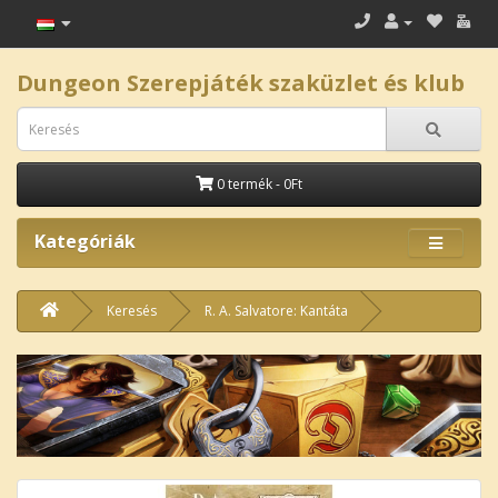
Dungeon Szerepjáték szaküzlet és klub
0 termék - 0Ft
Kategóriák
Keresés
R. A. Salvatore: Kantáta