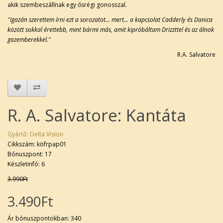
akik szembeszállnak egy ősrégi gonosszal.
"Igazán szerettem írni ezt a sorozatot... mert... a kapcsolat Cadderly és Danica
között sokkal érettebb, mint bármi más, amit kipróbáltam Drizzttel és az álnok
gazemberekkel."
R.A. Salvatore
R. A. Salvatore: Kantáta
Gyártó:
Delta Vision
Cikkszám: köfrpap01
Bónuszpont: 17
Készletinfó: 6
3.990Ft
3.490Ft
Ár bónuszpontokban: 340