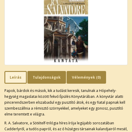
Leírás
Tulajdonságok
Vélemények (0)
Papok, bárdok és mások, kik a tudást keresik, tanulnak a Hópehely-
hegység magaslatai között fekvő Épülés Könyvtárában. A könyvtár alatti
pincerendszerben elszabadul egy pusztító átok, és egy fiatal papnak kell
szembeszállnia a rémisztő szörnyekkel, amelyeket egy gonosz, pusztító
elme teremtett e világra.
R. A. Salvatore, a Sötételf-trilógia híres írója legújabb sorozatában
Cadderlyről, a tudós papról, és az ő hűséges társainak kalandjairól mesél,