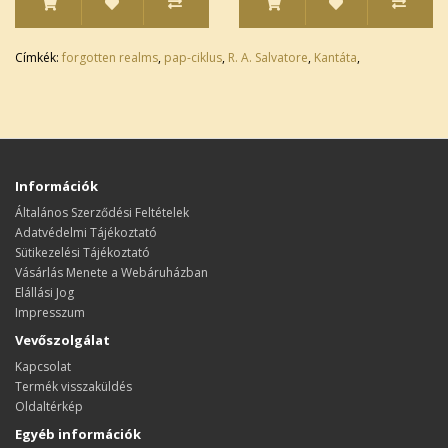
Címkék:
forgotten realms
,
pap-ciklus
,
R. A. Salvatore
,
Kantáta
,
Információk
Általános Szerződési Feltételek
Adatvédelmi Tájékoztató
Sütikezelési Tájékoztató
Vásárlás Menete a Webáruházban
Elállási Jog
Impresszum
Vevőszolgálat
Kapcsolat
Termék visszaküldés
Oldaltérkép
Egyéb információk