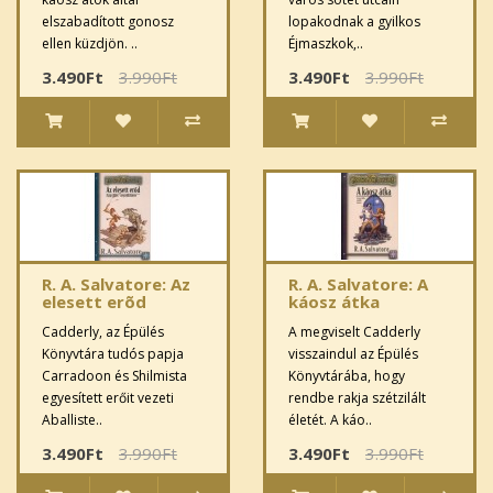
elszabadított gonosz
lopakodnak a gyilkos
ellen küzdjön. ..
Éjmaszkok,..
3.490Ft
3.990Ft
3.490Ft
3.990Ft
R. A. Salvatore: Az
R. A. Salvatore: A
elesett erõd
káosz átka
Cadderly, az Épülés
A megviselt Cadderly
Könyvtára tudós papja
visszaindul az Épülés
Carradoon és Shilmista
Könyvtárába, hogy
egyesített erőit vezeti
rendbe rakja szétzilált
Aballiste..
életét. A káo..
3.490Ft
3.990Ft
3.490Ft
3.990Ft