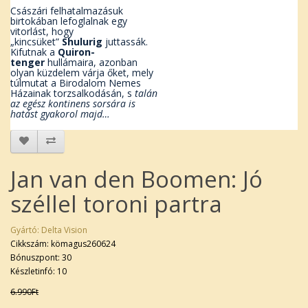
Császári felhatalmazásuk
birtokában lefoglalnak egy
vitorlást, hogy
„kincsüket”
Shulurig
juttassák.
Kifutnak a
Quiron-
tenger
hullámaira, azonban
olyan küzdelem várja őket, mely
túlmutat a Birodalom Nemes
Házainak torzsalkodásán, s
talán
az egész kontinens sorsára is
hatást gyakorol majd…
Jan van den Boomen: Jó
széllel toroni partra
Gyártó:
Delta Vision
Cikkszám: kömagus260624
Bónuszpont: 30
Készletinfó: 10
6.990Ft