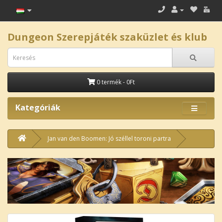
Dungeon Szerepjáték szaküzlet és klub
0 termék - 0Ft
Kategóriák
Jan van den Boomen: Jó széllel toroni partra