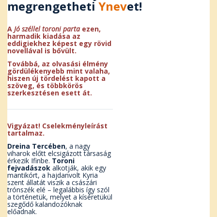
megrengetheti
Ynev
et!
A
Jó széllel toroni parta
ezen,
harmadik kiadása az
eddigiekhez képest egy rövid
novellával is bővült.
Továbbá, az olvasási élmény
gördülékenyebb mint valaha,
hiszen új tördelést kapott a
szöveg, és többkörös
szerkesztésen esett át.
Vigyázat! Cselekményleírást
tartalmaz.
Dreina Tercében
, a nagy
viharok előtt elcsigázott társaság
érkezik Ifinbe.
Toroni
fejvadászok
alkotják, akik egy
mantikórt, a hajdanvolt Kyria
szent állatát viszik a császári
trónszék elé – legalábbis így szól
a történetük, melyet a kíséretükül
szegődő kalandozóknak
előadnak.