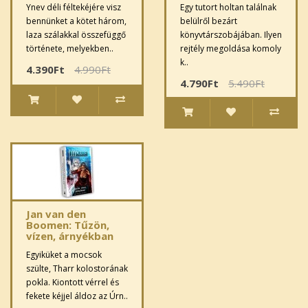
Ynev déli féltekéjére visz
Egy tutort holtan találnak
bennünket a kötet három,
belülről bezárt
laza szálakkal összefüggő
könyvtárszo­bájában. Ilyen
története, melyekben..
rejtély megoldása komoly
k..
4.390Ft
4.990Ft
4.790Ft
5.490Ft
Jan van den
Boomen: Tűzön,
vízen, árnyékban
Egyiküket a mocsok
szülte, Tharr kolostorának
pokla. Kiontott vérrel és
fekete kéjjel áldoz az Úrn..