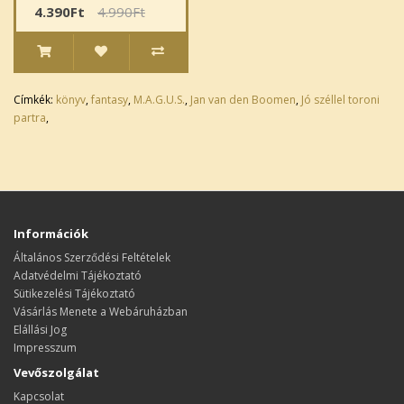
4.390Ft
4.990Ft
Címkék:
könyv
,
fantasy
,
M.A.G.U.S.
,
Jan van den Boomen
,
Jó széllel toroni
partra
,
Információk
Általános Szerződési Feltételek
Adatvédelmi Tájékoztató
Sütikezelési Tájékoztató
Vásárlás Menete a Webáruházban
Elállási Jog
Impresszum
Vevőszolgálat
Kapcsolat