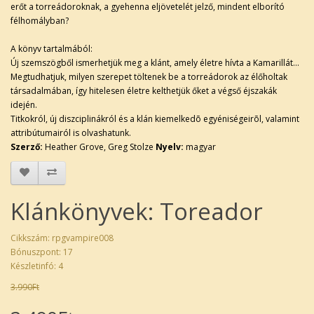
erőt a torreádoroknak, a gyehenna eljövetelét jelző, mindent elborító
félhomályban?
A könyv tartalmából:
Új szemszögből ismerhetjük meg a klánt, amely életre hívta a Kamarillát...
Megtudhatjuk, milyen szerepet töltenek be a torreádorok az élőholtak
társadalmában, így hitelesen életre kelthetjük őket a végső éjszakák
idején.
Titkokról, új diszciplinákról és a klán kiemelkedõ egyéniségeirõl, valamint
attribútumairól is olvashatunk.
Szerző:
Heather Grove, Greg Stolze
Nyelv:
magyar
Klánkönyvek: Toreador
Cikkszám: rpgvampire008
Bónuszpont: 17
Készletinfó: 4
3.990Ft