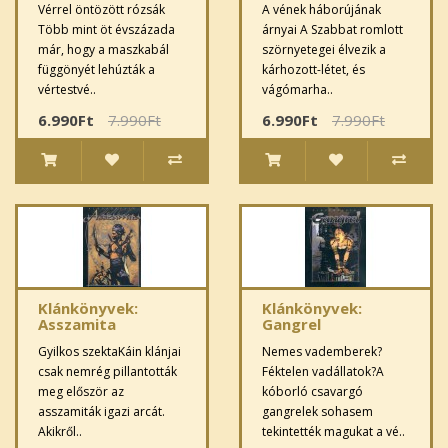
Vérrel öntözött rózsák
A vének háborújának
Több mint öt évszázada
árnyai A Szabbat romlott
már, hogy a maszkabál
szörnyetegei élvezik a
függönyét lehúzták a
kárhozott-létet, és
vértestvé..
vágómarha..
6.990Ft
7.990Ft
6.990Ft
7.990Ft
Klánkönyvek:
Klánkönyvek:
Asszamita
Gangrel
Gyilkos szektaKáin klánjai
Nemes vademberek?
csak nemrég pillantották
Féktelen vadállatok?A
meg először az
kóborló csavargó
asszamiták igazi arcát.
gangrelek sohasem
Akikről..
tekintették magukat a vé..