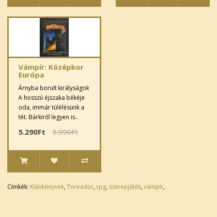
Vámpír: Középkor
Európa
Árnyba borult királyságok
A hosszú éjszaka békéje
oda, immár túlélésünk a
tét. Bárkiről legyen is..
5.290Ft
5.990Ft
Címkék:
Klánkönyvek
,
Toreador
,
rpg
,
szerepjáték
,
vámpír
,