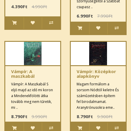
szörnyűségeitől a Szabbat
4.390Ft
4.990Ft
csupasz ..
6.990Ft
7.990Ft
Vámpír: A
Vámpír: Középkor
maszkabál
alapkönyv
Vámpír: A Maszkabál S
Magam formálom a
eljő majd az idő mi koron
sorsom Nódtól keletre És
a Mindenekfölötti átka
számûzetésben építem
tovább meg nem tűretik,
fel birodalmamat.
mi ..
Aranytrónusokra eme..
8.790Ft
9.990Ft
8.790Ft
9.900Ft