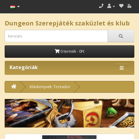
Dungeon Szerepjáték szaküzlet és klub
0 termék - 0Ft
Kategóriák
Klánkönyvek: Toreador