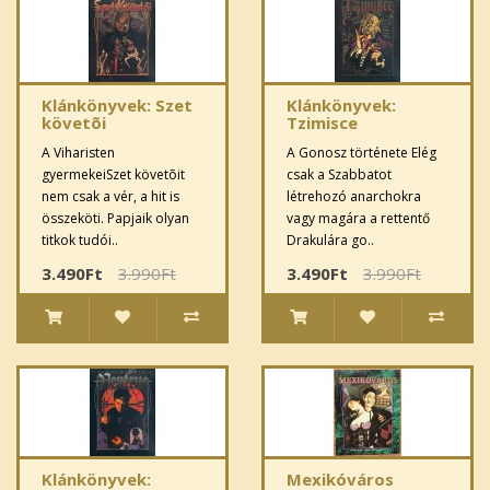
Klánkönyvek: Szet
Klánkönyvek:
követõi
Tzimisce
A Viharisten
A Gonosz története Elég
gyermekeiSzet követõit
csak a Szabbatot
nem csak a vér, a hit is
létrehozó anarchokra
összeköti. Papjaik olyan
vagy magára a rettentő
titkok tudói..
Drakulára go..
3.490Ft
3.990Ft
3.490Ft
3.990Ft
Klánkönyvek:
Mexikóváros