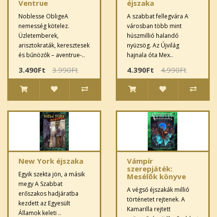
Ventrue
éjszaka
Noblesse ObligeA
A szabbat fellegvára A
nemesség kötelez.
városban több mint
Üzletemberek,
húszmillió halandó
arisztokraták, keresztesek
nyüzsög. Az Újvilág
és bűnözők – aventrue-..
hajnala óta Mex..
3.490Ft
3.990Ft
4.390Ft
4.990Ft
New York éjszaka
Vámpír
szerepjáték:
Egyik szekta jön, a másik
Mesélõk könyve
megy A Szabbat
A végső éjszakák millió
erőszakos hadjáratba
történetet rejtenek. A
kezdett az Egyesült
Kamarilla rejtett
Államok keleti ..