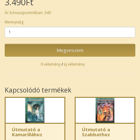
3.490Ft
Ár bónuszpontokban: 340
Mennyiség
Megveszem
0 vélemény
/
új vélemény
Kapcsolódó termékek
Útmutató a
Útmutató a
Kamarillához
Szabbathoz