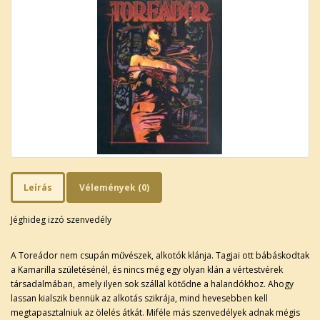
Leírás
Vélemények (0)
Jéghideg izzó szenvedély
A Toreádor nem csupán művészek, alkotók klánja. Tagjai ott bábáskodtak
a Kamarilla születésénél, és nincs még egy olyan klán a vértestvérek
társadalmában, amely ilyen sok szállal kötődne a halandókhoz. Ahogy
lassan kialszik bennük az alkotás szikrája, mind hevesebben kell
megtapasztalniuk az ölelés átkát. Miféle más szenvedélyek adnak mégis