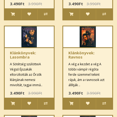
3.490Ft
3.990Ft
3.490Ft
3.990Ft
Klánkönyvek:
Klánkönyvek:
Lasombra
Ravnos
A Sötétség szülötteiA
A vég a kezdet a vég A
Végső Éjszakák
többi vámpír régóta
eltorzították az Őrzők
ferde szemmel tekint
klánjának nemesi
rájuk, ám a ravnosok azt
mivoltát, tagjai immá..
állítják ..
3.490Ft
3.990Ft
3.490Ft
3.990Ft