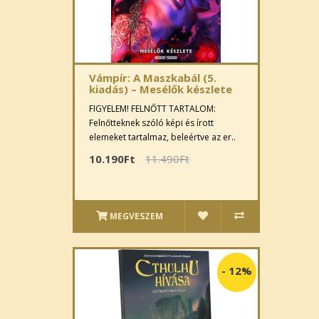
Vámpír: A Maszkabál (5.
kiadás) – Mesélők készlete
FIGYELEM! FELNŐTT TARTALOM:
Felnőtteknek szóló képi és írott
elemeket tartalmaz, beleértve az er..
10.190Ft
11.490Ft
MEGVESZEM
-
12%