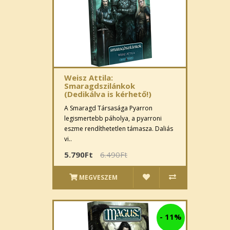
Weisz Attila:
Smaragdszilánkok
(Dedikálva is kérhető!)
A Smaragd Társasága Pyarron
legismertebb páholya, a pyarroni
eszme rendíthetetlen támasza. Daliás
vi..
5.790Ft
6.490Ft
MEGVESZEM
-
11%