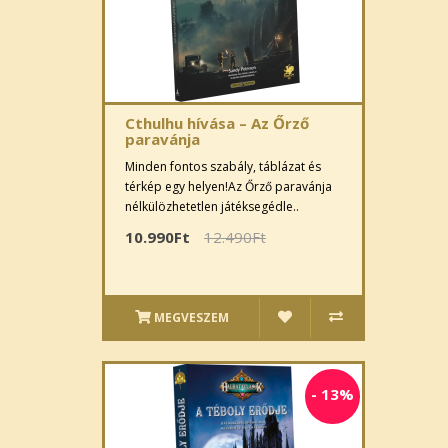
Cthulhu hívása – Az Őrző
paravánja
Minden fontos szabály, táblázat és
térkép egy helyen!Az Őrző paravánja
nélkülözhetetlen játéksegédle..
10.990Ft
12.490Ft
MEGVESZEM
-
13%