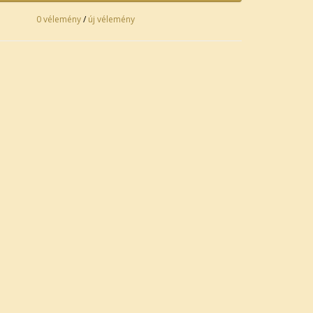
0 vélemény
/
új vélemény