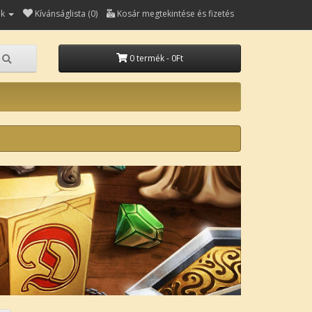
ók
Kívánságlista (0)
Kosár megtekintése és fizetés
0 termék - 0Ft