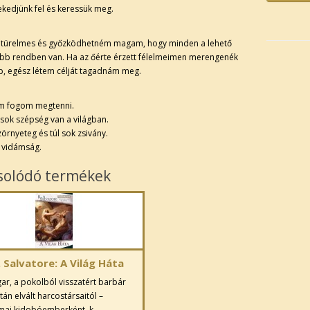
kedjünk fel és keressük meg.
 türelmes és győzködhetném magam, hogy minden a lehető
bb rendben van. Ha az őérte érzett félelmeimen merengenék
p, egész létem célját tagadnám meg.
em fogom megtenni.
 sok szépség van a világban.
zörnyeteg és túl sok zsivány.
k vidámság.
solódó termékek
. Salvatore: A Világ Háta
ar, a pokolból visszatért barbár
tán elvált harcostársaitól –
mai kidobóemberként, k..