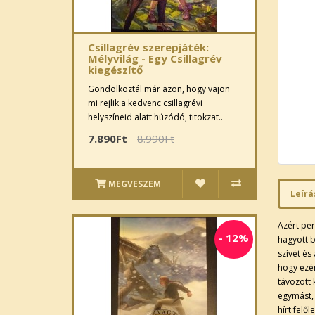
Csillagrév szerepjáték:
Mélyvilág - Egy Csillagrév
kiegészítő
Gondolkoztál már azon, hogy vajon
mi rejlik a kedvenc csillagrévi
helyszíneid alatt húzódó, titokzat..
7.890Ft
8.990Ft
MEGVESZEM
Leírá
Azért per
-
12%
hagyott b
szívét és
hogy ezér
távozott 
egymást,
hírt felő