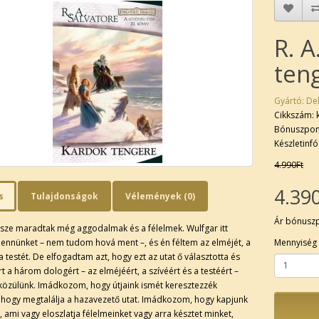
R. A
ten
Gyártó:
Del
Cikkszám: 
Bónuszpon
Készletinfó
4.990Ft
4.39
s
Tulajdonságok
Vélemények (0)
Ár bónusz
sze maradtak még aggodalmak és a félelmek. Wulfgar itt
ennünket – nem tudom hová ment –, és én féltem az elméjét, a
Mennyiség
 a testét. De elfogadtam azt, hogy ezt az utat ő választotta és
t a három dologért – az elméjéért, a szívéért és a testéért –
közülünk. Imádkozom, hogy útjaink ismét keresztezzék
 hogy megtalálja a hazavezető utat. Imádkozom, hogy kapjunk
le, ami vagy eloszlatja félelmeinket vagy arra késztet minket,