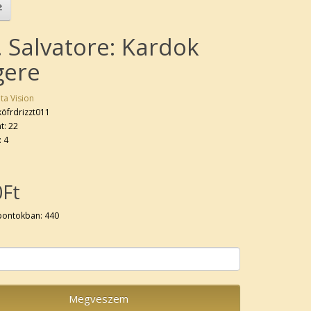
. Salvatore: Kardok
gere
ta Vision
köfrdrizzt011
t: 22
: 4
0Ft
pontokban: 440
Megveszem