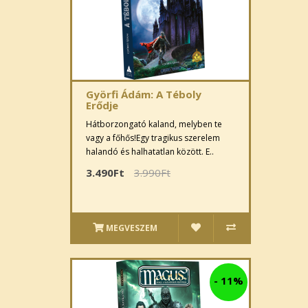
Györfi Ádám: A Téboly
Erődje
Hátborzongató kaland, melyben te
vagy a főhős!Egy tragikus szerelem
halandó és halhatatlan között. E..
3.490Ft
3.990Ft
MEGVESZEM
-
11%