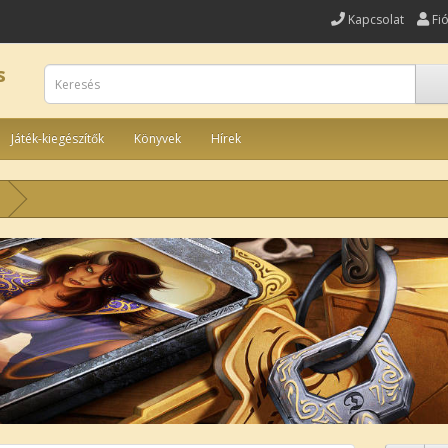
Kapcsolat
Fi
s
Játék-kiegészítők
Könyvek
Hírek