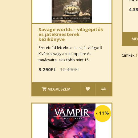
4.3
Savage worlds - világépítők
és játékmesterek
kézikönyve
ME
Szeretnéd létrehozni a saját világod?
Kíváncsi vagy azok tippjeire és
Címkék:
f
tanácsaira, akik több mint 15 ..
9.290Ft
10.490Ft
MEGVESZEM
-
11%