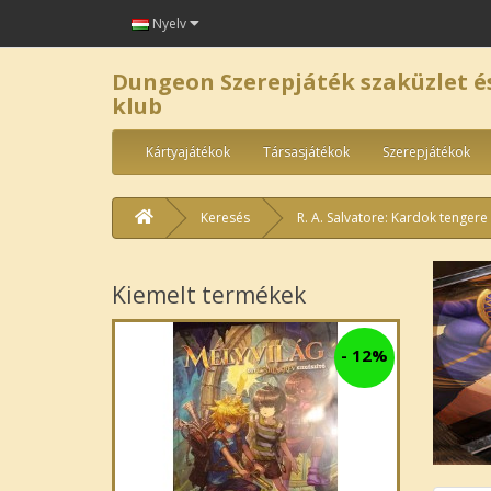
Nyelv
Dungeon Szerepjáték szaküzlet é
klub
Kártyajátékok
Társasjátékok
Szerepjátékok
Keresés
R. A. Salvatore: Kardok tengere
Kiemelt termékek
-
12%