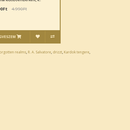
90Ft
4.990Ft
GVESZEM
orgotten realms
,
R. A. Salvatore
,
drizzt
,
Kardok tengere
,