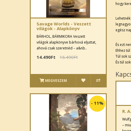
hogy kere
Lehetnék
Savage Worlds - Veszett
legnagyo
világok - Alapkönyv
egész na
BÁRHOL, BÁRMIKORA Veszett
világok alapkönyve bárhová eljuttat,
És ezt n
ahová csak szeretnéd – a&nb..
Ehhez túl
Túl sok s
14.490Ft
16.490Ft
És túl so
Kapc
MEGVESZEM
-
11%
R. A
Wulfg
– miu
kocs