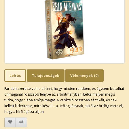
Leírás
Tulajdonságok
Vélemények (0)
Farideh szerette volna elhinni, hogy minden rendben, és úgysem botolhat
önmagánál rosszabb lénybe az erődítményben. Lelke mélyén mégis
tudta, hogy hiába ámítja magát. A varázsló rosszban sántikált, és neki
kellett kiderítenie, mire készül – a tiefling lánynak, akitől az ördög várta el,
hogy a férfi útjába álljon.