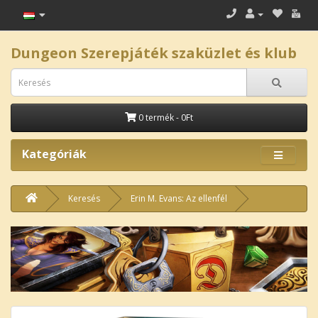
Dungeon Szerepjáték szaküzlet és klub
0 termék - 0Ft
Kategóriák
Keresés
Erin M. Evans: Az ellenfél