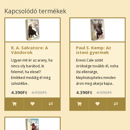
Kapcsolódó termékek
R. A. Salvatore: A
Paul S. Kemp: Az
Vándorok
isteni gyermek
Ugyan mit ér az arany, ha
Erevis Cale sötét
nincs oly barátod, ki
öröksége tovább él, noha
felemel, ha elesel?
ősi ellensége,
Emléked meddig él még
Mephistopheles minden
szívünkbe..
áron meg akarja kapa..
4.390Ft
4.990Ft
4.390Ft
4.990Ft