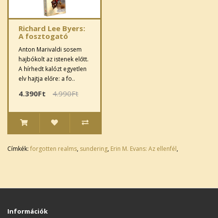
Richard Lee Byers:
A fosztogató
Anton Marivaldi sosem
hajbókolt az istenek előtt.
A hírhedt kalózt egyetlen
elv hajtja előre: a fo..
4.390Ft
4.990Ft
Címkék:
forgotten realms
,
sundering
,
Erin M. Evans: Az ellenfél
,
Információk