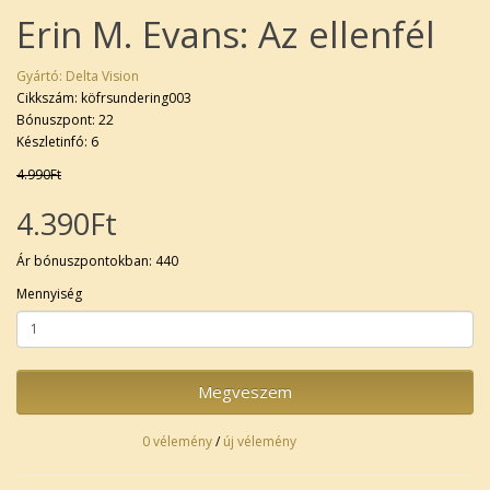
Erin M. Evans: Az ellenfél
Gyártó:
Delta Vision
Cikkszám: köfrsundering003
Bónuszpont: 22
Készletinfó: 6
4.990Ft
4.390Ft
Ár bónuszpontokban: 440
Mennyiség
Megveszem
0 vélemény
/
új vélemény