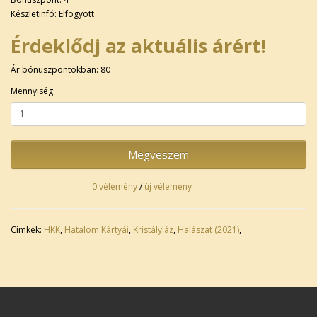
Készletinfó: Elfogyott
Érdeklődj az aktuális árért!
Ár bónuszpontokban: 80
Mennyiség
Megveszem
0 vélemény
/
új vélemény
Címkék:
HKK
,
Hatalom Kártyái
,
Kristályláz
,
Halászat (2021)
,