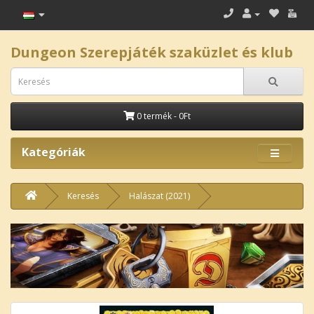
Dungeon Szerepjáték szaküzlet és klub
0 termék - 0Ft
Kategóriák
Keresés
Halászat (2021)