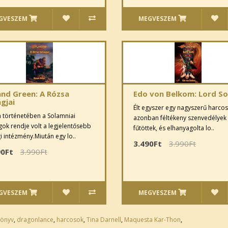
GVESZEM
MEGVESZEM
and Green: A Rózsa
Edo von Belkom: Lord S
gjai
Élt egyszer egy nagyszerű harcos,
 történetében a Solamniai
azonban féltékeny szenvedélyek
ok rendje volt a legjelentősebb
fűtöttek, és elhanyagolta lo..
i intézmény.Miután egy lo..
3.490Ft
3.990Ft
90Ft
3.990Ft
GVESZEM
MEGVESZEM
könyv
,
dragonlance
,
harcosok
,
Tina Darnell
,
Maquesta Kar-Thon
,