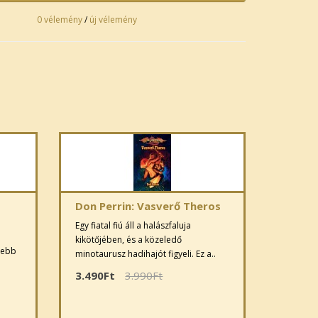
0 vélemény
/
új vélemény
Don Perrin: Vasverő Theros
Egy fiatal fiú áll a halászfaluja
kikötőjében, és a közeledő
sebb
minotaurusz hadihajót figyeli. Ez a..
3.490Ft
3.990Ft