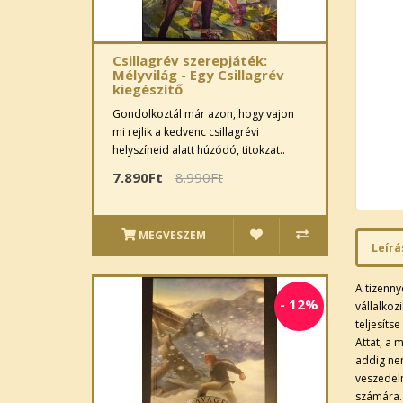
Csillagrév szerepjáték:
Mélyvilág - Egy Csillagrév
kiegészítő
Gondolkoztál már azon, hogy vajon
mi rejlik a kedvenc csillagrévi
helyszíneid alatt húzódó, titokzat..
7.890Ft
8.990Ft
MEGVESZEM
Leírá
A tizenn
-
12%
vállalkoz
teljesíts
Attat, a 
addig nem
veszedelm
számára.