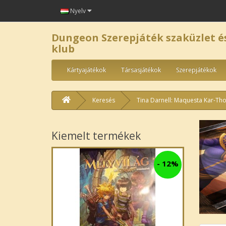
Nyelv
Dungeon Szerepjáték szaküzlet é
klub
Kártyajátékok
Társasjátékok
Szerepjátékok
Keresés
Tina Darnell: Maquesta Kar-Th
Kiemelt termékek
-
12%