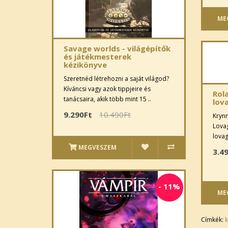
ME
Savage worlds - világépítők
és játékmesterek
kézikönyve
Szeretnéd létrehozni a saját világod?
Kíváncsi vagy azok tippjeire és
Rol
tanácsaira, akik több mint 15 ..
lova
9.290Ft
10.490Ft
Krynn
Lovag
lovag
MEGVESZEM
3.4
-
11%
ME
Címkék: