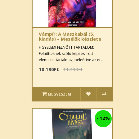
Vámpír: A Maszkabál (5.
kiadás) – Mesélők készlete
FIGYELEM! FELNŐTT TARTALOM:
Felnőtteknek szóló képi és írott
elemeket tartalmaz, beleértve az er..
10.190Ft
11.490Ft
MEGVESZEM
-
12%