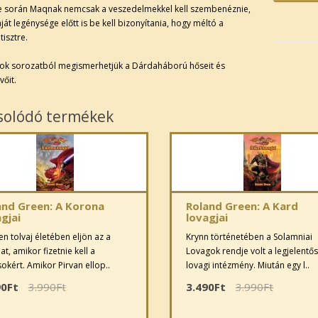
e során Maqnak nemcsak a veszedelmekkel kell szembenéznie,
át legénysége előtt is be kell bizonyítania, hogy méltó a
tisztre.
ok sorozatból megismerhetjük a Dárdaháború hőseit és
őit.
solódó termékek
and Green: A Korona
Roland Green: A Kard
gjai
lovagjai
n tolvaj életében eljön az a
Krynn történetében a Solamniai
nat, amikor fizetnie kell a
Lovagok rendje volt a legjelentő
okért. Amikor Pirvan ellop..
lovagi intézmény. Miután egy l..
90Ft
3.990Ft
3.490Ft
3.990Ft