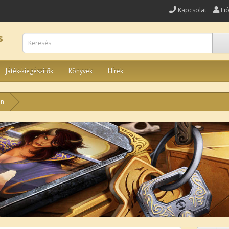
Kapcsolat
Fi
s
Játék-kiegészítők
Könyvek
Hírek
on