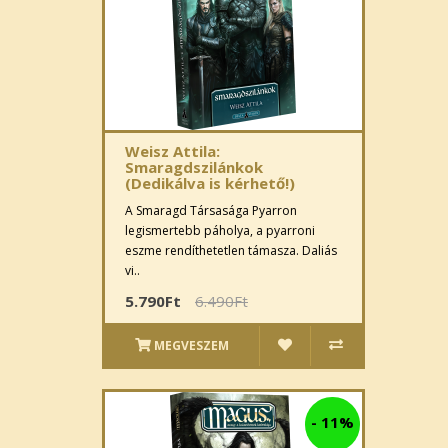
Weisz Attila:
Smaragdszilánkok
(Dedikálva is kérhető!)
A Smaragd Társasága Pyarron
legismertebb páholya, a pyarroni
eszme rendíthetetlen támasza. Daliás
vi..
5.790Ft
6.490Ft
MEGVESZEM
-
11%