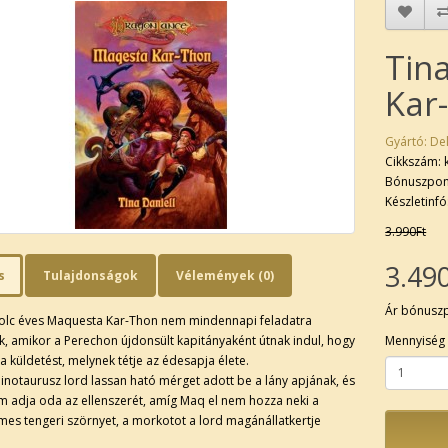
Tin
Kar
Gyártó:
Del
Cikkszám:
Bónuszpon
Készletinfó
3.990Ft
3.49
s
Tulajdonságok
Vélemények (0)
Ár bónusz
yolc éves Maquesta Kar-Thon nem mindennapi feladatra
ik, amikor a Perechon újdonsült kapitányaként útnak indul, hogy
Mennyiség
e a küldetést, melynek tétje az édesapja élete.
minotaurusz lord lassan ható mérget adott be a lány apjának, és
 adja oda az ellenszerét, amíg Maq el nem hozza neki a
es tengeri szörnyet, a morkotot a lord magánállatkertje