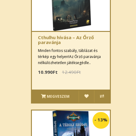
Cthulhu hívása – Az Őrző
paravánja
Minden fontos szabály, táblázat és
térkép egy helyen!Az Őrző paravánja
nélkülözhetetlen játéksegédle..
10.990Ft
12.490Ft
MEGVESZEM
-
13%