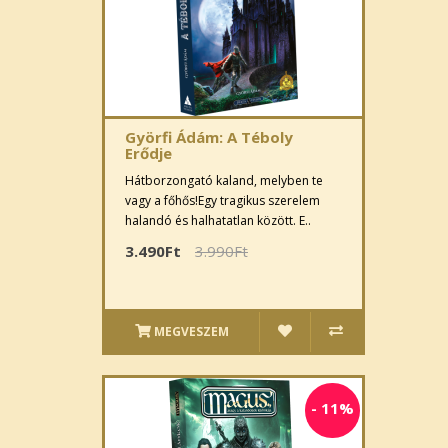
Györfi Ádám: A Téboly
Erődje
Hátborzongató kaland, melyben te
vagy a főhős!Egy tragikus szerelem
halandó és halhatatlan között. E..
3.490Ft
3.990Ft
MEGVESZEM
-
11%