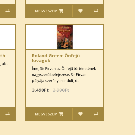
MEGVESZEM
oth
Roland Green: Önfejű
lovagok
 akit
Íme, Sir Pirvan az Önfejű történetének
nagyszerű befejezése. Sir Pirvan
pályája szerényen indult, d..
3.490Ft
3.990Ft
MEGVESZEM