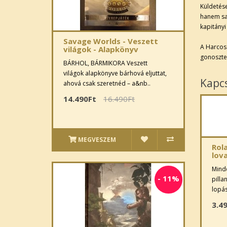
Küldetés
hanem saj
kapitányi 
Savage Worlds - Veszett
A Harcos
világok - Alapkönyv
gonosztev
BÁRHOL, BÁRMIKORA Veszett
világok alapkönyve bárhová eljuttat,
Kapc
ahová csak szeretnéd – a&nb..
14.490Ft
16.490Ft
MEGVESZEM
Rol
lova
Minde
-
11%
pilla
lopás
3.4