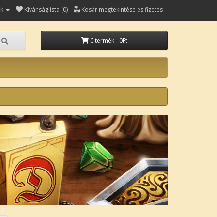
ók
Kívánságlista (0)
Kosár megtekintése és fizetés
0 termék - 0Ft