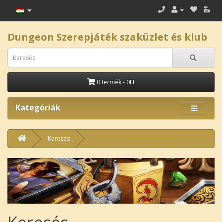
Dungeon Szerepjáték szaküzlet és klub
0 termék - 0Ft
Kategóriák
Keresés