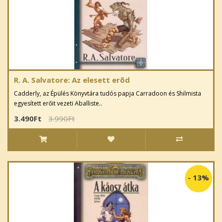
R. A. Salvatore: Az elesett erõd
Cadderly, az Épülés Könyvtára tudós papja Carradoon és Shilmista
egyesített erőit vezeti Aballiste..
3.490Ft
3.990Ft
-
13%