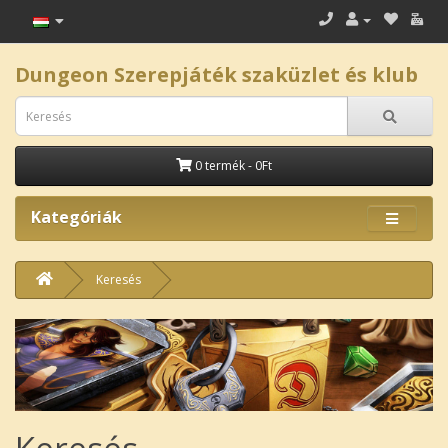
Dungeon Szerepjáték szaküzlet és klub
0 termék - 0Ft
Kategóriák
Keresés