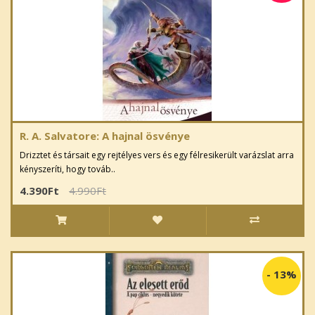
R. A. Salvatore: A hajnal ösvénye
Drizztet és társait egy rejtélyes vers és egy félresikerült varázslat arra
kényszeríti, hogy továb..
4.390Ft
4.990Ft
-
13%