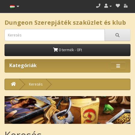
Dungeon Szerepjáték szaküzlet és klub
0 termék - 0Ft
Kategóriák
Keresés