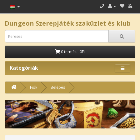
Dungeon Szerepjáték szaküzlet és klub
0 termék - 0Ft
Kategóriák
Fiók
Belépés