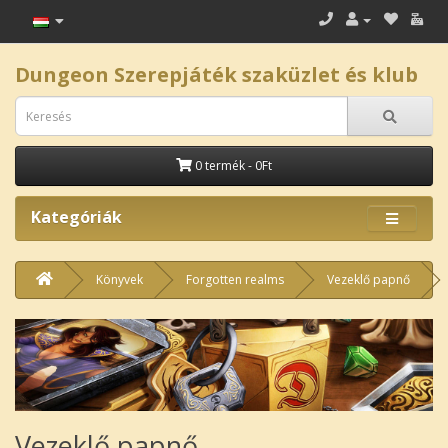
Dungeon Szerepjáték szaküzlet és klub
0 termék - 0Ft
Kategóriák
Könyvek
Forgotten realms
Vezeklő papnő
Vezeklő papnő