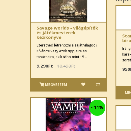
Savage worlds - világépítők
és játékmesterek
Sta
kézikönyve
bir
Szeretnéd létrehozni a saját világod?
Irány
Kíváncsi vagy azok tippjeire és
karak
tanácsaira, akik több mint 15 ..
sorsá
9.290Ft
10.490Ft
950
MEGVESZEM
ME
-
11%