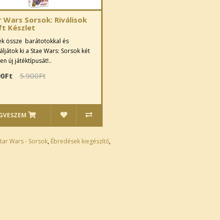
r Wars Sorsok: Riválisok
ft Készlet
ek össze barátotokkal és
ljátok ki a Stae Wars: Sorsok két
en új játéktípusát!..
90Ft
5.900Ft
GVESZEM
tar Wars - Sorsok
,
Ébredések kiegészítő
,