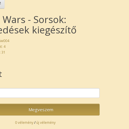
 Wars - Sorsok:
edések kiegészítő
 sw004
t: 4
: 31
t
Megveszem
0 vélemény
/
új vélemény