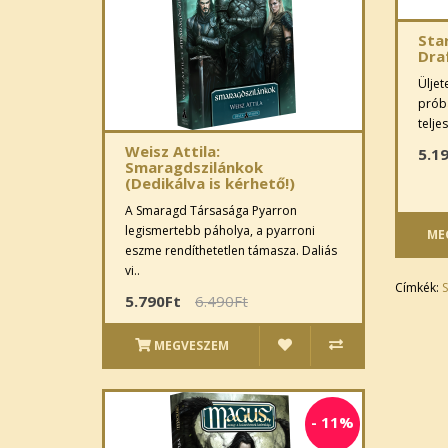
Sta
Dra
Üljet
próbá
teljes
Weisz Attila:
5.1
Smaragdszilánkok
(Dedikálva is kérhető!)
A Smaragd Társasága Pyarron
legismertebb páholya, a pyarroni
ME
eszme rendíthetetlen támasza. Daliás
vi..
Címkék:
S
5.790Ft
6.490Ft
MEGVESZEM
-
11%