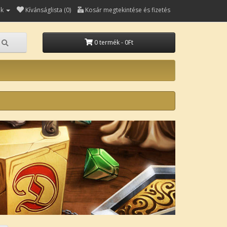
ók
Kívánságlista (0)
Kosár megtekintése és fizetés
0 termék - 0Ft