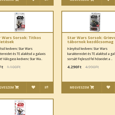
r Wars Sorsok: Titkos
Star Wars Sorsok: Griev
detések
tábornok kezdőcsomag
ítsd kedvenc Star Wars
Irányítsd kedvenc Star Wars
tereidet és TE alakítsd a galaxis
karaktereidet és TE alakítsd a gal
t! Válogass kedvenc Star Wa..
sorsát! Fejleszd fel hőseidet a ..
Ft
1.100Ft
4.290Ft
4.990Ft
GVESZEM
MEGVESZEM