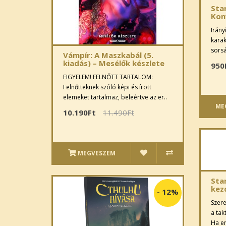
Sta
Kon
Irány
karak
sorsá
Vámpír: A Maszkabál (5.
kiadás) – Mesélők készlete
950
FIGYELEM! FELNŐTT TARTALOM:
Felnőtteknek szóló képi és írott
elemeket tartalmaz, beleértve az er..
ME
10.190Ft
11.490Ft
MEGVESZEM
Sta
kez
-
12%
Szere
a tak
Ha er