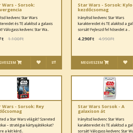
r Wars - Sorsok:
Star Wars - Sorsok: Kylo
vergencia
kezdőcsomag
ítsd kedvenc Star Wars
Irányítsd kedvenc Star Wars
tereidet és TE alakítsd a galaxis
karaktereidet és TE alakítsd a gal
t! Válogass kedvenc Star Wa..
sorsát! Fejleszd fel hőseidet a ..
Ft
1.100Ft
4.290Ft
4.990Ft
GVESZEM
MEGVESZEM
r Wars - Sorsok: Rey
Star Wars Sorsok - A
dőcsomag
galaxison át
ted a Star Wars világát? Szereted
Irányítsd kedvenc Star Wars
tikai – stratégiai kártyajátékokat?
karaktereidet és TE alakítsd a gal
re a két kérd..
sorsát! Válogass kedvenc Star Wa