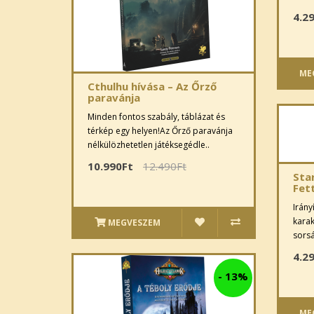
4.2
ME
Cthulhu hívása – Az Őrző
paravánja
Minden fontos szabály, táblázat és
térkép egy helyen!Az Őrző paravánja
nélkülözhetetlen játéksegédle..
10.990Ft
12.490Ft
Sta
Fet
Irány
karak
MEGVESZEM
sorsá
4.2
-
13%
ME