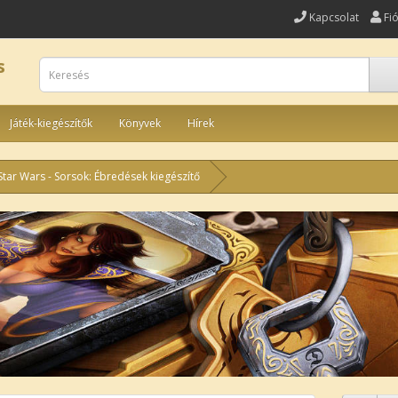
Kapcsolat
Fi
s
Játék-kiegészítők
Könyvek
Hírek
Star Wars - Sorsok: Ébredések kiegészítő