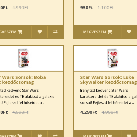
90Ft
4.990Ft
950Ft
1.100Ft
GVESZEM
MEGVESZEM
r Wars Sorsok: Boba
Star Wars Sorsok: Luke
t kezdőcsomag
Skywalker kezdőcsomag
ítsd kedvenc Star Wars
Irányítsd kedvenc Star Wars
tereidet és TE alakítsd a galaxis
karaktereidet és TE alakítsd a gal
t! Fejleszd fel hőseidet a ..
sorsát! Fejleszd fel hőseidet a ..
90Ft
4.990Ft
4.290Ft
4.990Ft
GVESZEM
MEGVESZEM