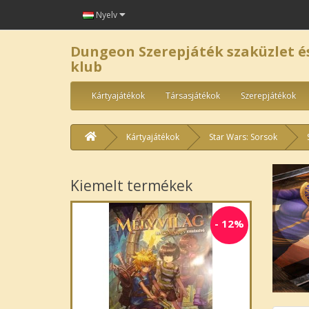
Nyelv
Dungeon Szerepjáték szaküzlet é
klub
Kártyajátékok
Társasjátékok
Szerepjátékok
Kártyajátékok
Star Wars: Sorsok
Kiemelt termékek
-
12%