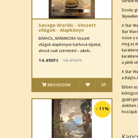
Sorsok n
Dooku gró
Skywalker
Savage Worlds - Veszett
A Star Wa
világok - Alapkönyv
Star Wars
össze a s
BÁRHOL, BÁRMIKORA Veszett
meg az el
világok alapkönyve bárhová eljuttat,
karaktere
ahová csak szeretnéd – a&nb..
karaktere
14.490Ft
16.490Ft
a játék v
A Star Wa
a Baljós 
MEGVESZEM
Ebben az 
kidolgozn
gyűjtöge
alakítani
-
11%
hozzájuk 
Kapc