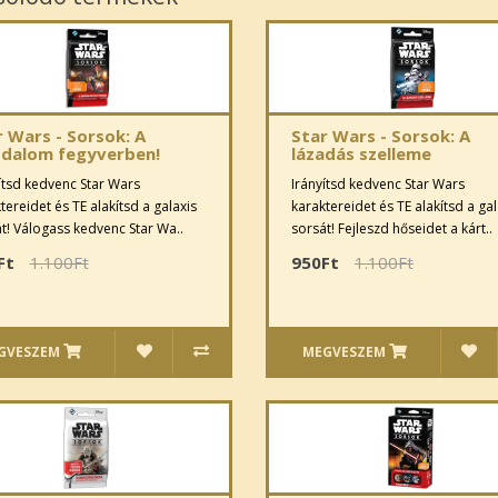
r Wars - Sorsok: A
Star Wars - Sorsok: A
odalom fegyverben!
lázadás szelleme
ítsd kedvenc Star Wars
Irányítsd kedvenc Star Wars
tereidet és TE alakítsd a galaxis
karaktereidet és TE alakítsd a gal
t! Válogass kedvenc Star Wa..
sorsát! Fejleszd hőseidet a kárt..
Ft
1.100Ft
950Ft
1.100Ft
GVESZEM
MEGVESZEM