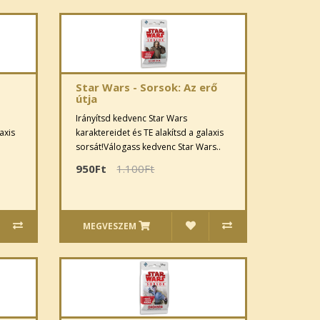
Star Wars - Sorsok: Az erő
útja
Irányítsd kedvenc Star Wars
axis
karaktereidet és TE alakítsd a galaxis
sorsát!Válogass kedvenc Star Wars..
950Ft
1.100Ft
MEGVESZEM