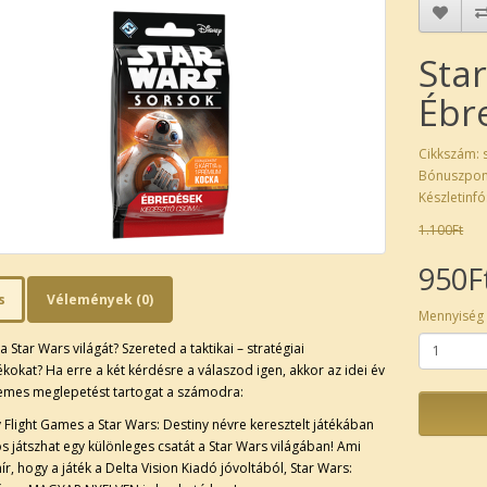
Star
Ébr
Cikkszám:
Bónuszpon
Készletinfó
1.100Ft
950F
s
Vélemények (0)
Mennyiség
a Star Wars világát? Szereted a taktikai – stratégiai
ékokat? Ha erre a két kérdésre a válaszod igen, akkor az idei év
lemes meglepetést tartogat a számodra:
 Flight Games a Star Wars: Destiny névre keresztelt játékában
os játszhat egy különleges csatát a Star Wars világában! Ami
hír, hogy a játék a Delta Vision Kiadó jóvoltából, Star Wars: