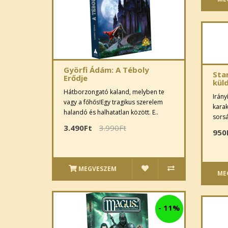
Györfi Ádám: A Téboly
Sta
Erődje
kül
Hátborzongató kaland, melyben te
Irány
vagy a főhős!Egy tragikus szerelem
karak
halandó és halhatatlan között. E..
sorsá
3.490Ft
3.990Ft
950
MEGVESZEM
ME
-
11%