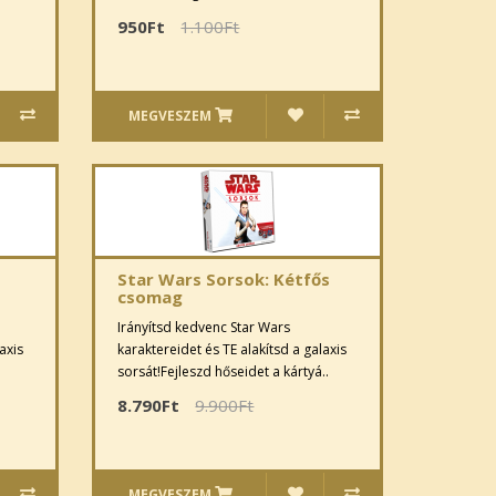
950Ft
1.100Ft
MEGVESZEM
Star Wars Sorsok: Kétfős
csomag
Irányítsd kedvenc Star Wars
axis
karaktereidet és TE alakítsd a galaxis
sorsát!Fejleszd hőseidet a kártyá..
8.790Ft
9.900Ft
MEGVESZEM