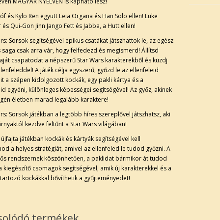
éven MAGYAR NYELVEN is kapható lesz!
f és Kylo Ren együtt Leia Organa és Han Solo ellen! Luke
 és Qui-Gon Jinn Jango Fett és Jabba, a Hutt ellen!
rs: Sorsok segítségével epikus csatákat játszhattok le, az egész
 saga csak arra vár, hogy felfedezd és megismerd! Állítsd
aját csapatodat a népszerű Star Wars karakterekből és küzdj
lenfeleddel! A játék célja egyszerű, győzd le az ellenfeleid
it a szépen kidolgozott kockák, egy pakli kártya és a
id egyéni, különleges képességei segítségével! Az győz, akinek
égén életben marad legalább karaktere!
rs: Sorsok játékban a legtöbb híres szereplővel játszhatsz, aki
árnyaktól kezdve feltűnt a Star Wars világában!
újfajta játékban kockák és kártyák segítségével kell
od a helyes stratégiát, amivel az ellenfeled le tudod győzni. A
tős rendszernek köszönhetően, a paklidat bármikor át tudod
 a kiegészítő csomagok segítségével, amik új karakterekkel és a
tartozó kockákkal bővíthetik a gyűjteményedet!
solódó termékek