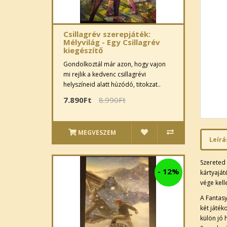
Csillagrév szerepjáték:
Mélyvilág - Egy Csillagrév
kiegészítő
Gondolkoztál már azon, hogy vajon
mi rejlik a kedvenc csillagrévi
helyszíneid alatt húzódó, titokzat..
7.890Ft
8.990Ft
MEGVESZEM
Leírá
Szereted 
-
12%
kártyaját
vége kel
A Fantasy
két játék
külön jó 