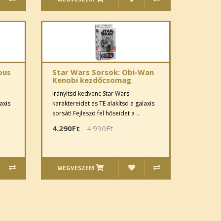
ous
Star Wars Sorsok: Obi-Wan
Kenobi kezdőcsomag
Irányítsd kedvenc Star Wars
axis
karaktereidet és TE alakítsd a galaxis
sorsát! Fejleszd fel hőseidet a ..
4.290Ft
4.990Ft
MEGVESZEM