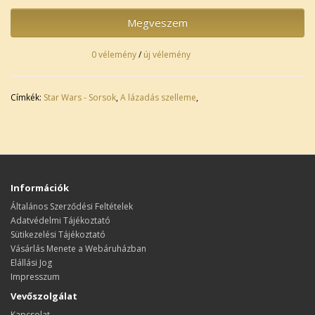
Megveszem
0 vélemény
/
új vélemény
Címkék:
Star Wars - Sorsok
,
A lázadás szelleme
,
Információk
Általános Szerződési Feltételek
Adatvédelmi Tájékoztató
Sütikezelési Tájékoztató
Vásárlás Menete a Webáruházban
Elállási Jog
Impresszum
Vevőszolgálat
Kapcsolat