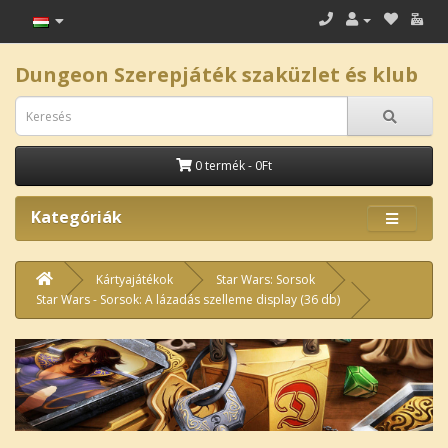
Dungeon Szerepjáték szaküzlet és klub
0 termék - 0Ft
Kategóriák
Kártyajátékok
Star Wars: Sorsok
Star Wars - Sorsok: A lázadás szelleme display (36 db)