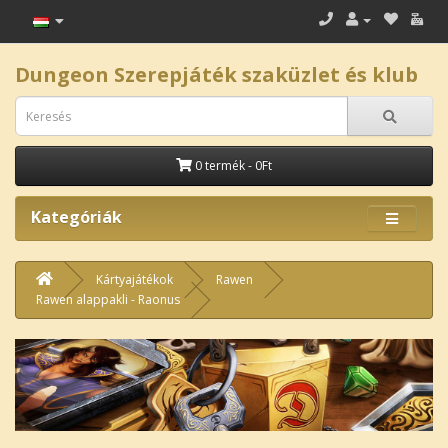
Dungeon Szerepjáték szaküzlet és klub
0 termék - 0Ft
Kategóriák
Kártyajátékok
Rawen
Rawen alappakli - Raonus