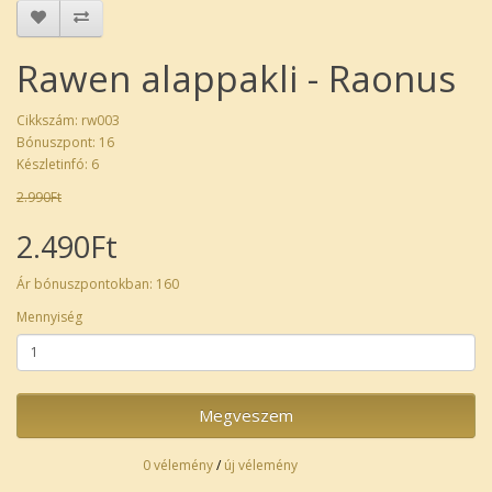
Rawen alappakli - Raonus
Cikkszám: rw003
Bónuszpont: 16
Készletinfó: 6
2.990Ft
2.490Ft
Ár bónuszpontokban: 160
Mennyiség
Megveszem
0 vélemény
/
új vélemény