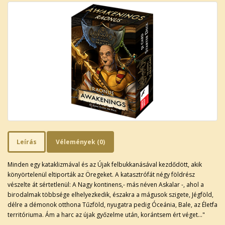
Leírás
Vélemények (0)
Minden egy kataklizmával és az Újak felbukkanásával kezdődött, akik
könyörtelenül eltiporták az Öregeket. A katasztrófát négy földrész
vészelte át sértetlenül: A Nagy kontinens,- más néven Askalar -, ahol a
birodalmak többsége elhelyezkedik, északra a mágusok szigete, Jégföld,
délre a démonok otthona Tűzföld, nyugatra pedig Óceánia, Bale, az Életfa
territóriuma. Ám a harc az újak győzelme után, korántsem ért véget..."