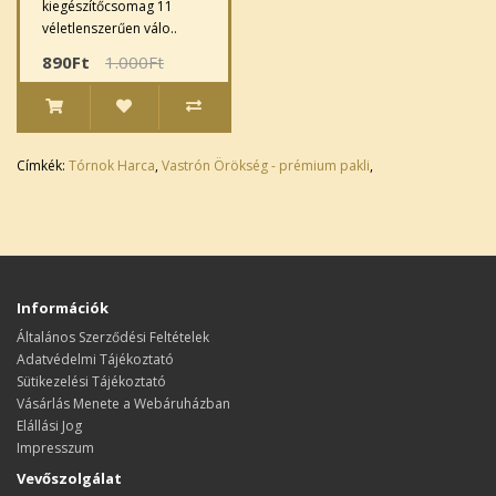
kiegészítőcsomag 11
véletlenszerűen válo..
890Ft
1.000Ft
Címkék:
Tórnok Harca
,
Vastrón Örökség - prémium pakli
,
Információk
Általános Szerződési Feltételek
Adatvédelmi Tájékoztató
Sütikezelési Tájékoztató
Vásárlás Menete a Webáruházban
Elállási Jog
Impresszum
Vevőszolgálat