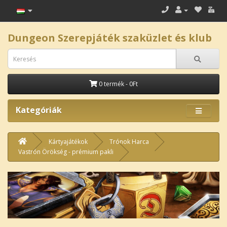
Dungeon Szerepjáték szaküzlet és klub
0 termék - 0Ft
Kategóriák
Kártyajátékok
Trónok Harca
Vastrón Örökség - prémium pakli