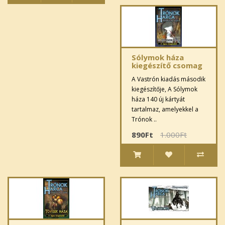
Sólymok háza
kiegészítő csomag
A Vastrón kiadás második
kiegészítője, A Sólymok
háza 140 új kártyát
tartalmaz, amelyekkel a
Trónok ..
890Ft
1.000Ft