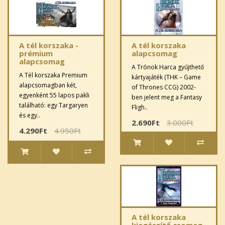
A tél korszaka -
A tél korszaka
prémium
alapcsomag
alapcsomag
A Trónok Harca gyűjthető
A Tél korszaka Premium
kártyajáték (THK – Game
alapcsomagban két,
of Thrones CCG) 2002-
egyenként 55 lapos pakli
ben jelent meg a Fantasy
található: egy Targaryen
Fligh..
és egy..
2.690Ft
3.000Ft
4.290Ft
4.950Ft
A tél korszaka
kiegészítő csomag