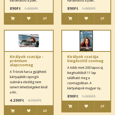
variálhatod a pakl..
variálhatod a pakl..
890Ft
1.000Ft
890Ft
1.000Ft
Királyok csatája -
Királyok csatája
prémium
kiegészítő csomag
alapcsomag
A több mint 200 lapos új
A Trónok harca gyűjthető
kiegészítőből 11 lap
kártyajáték rajongói
található meg a
számára eleddig nem
csomagokban. A
ismert lehetőségeket kínál
kártyalapok magyar ny..
a Kir..
890Ft
1.000Ft
4.290Ft
4.950Ft