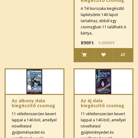
A Tél korszaka kiegészítő
lapkészlete 140 lapot
tartalmaz, ebből egy
csomagban 11 található.A
kártya..
890Ft
1.000Ft
Az alkony dala
Az éj dala
kiegészítő csomag
kiegészítő csomag
11 véletlenszerűen kevert
11 véletlenszerűen kevert
lappal a 140-böl, amellyel
lappal a 140-ból, amellyel
növelheted
növelheted
gyűjteményedet és
gyűjteményedet és