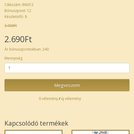
Cikkszám: thk012
Bónuszpont: 12
Készletinfó: 8
3.000Ft
2.690Ft
Ár bónuszpontokban: 240
Mennyiség
Megveszem
0 vélemény
/
új vélemény
Kapcsolódó termékek