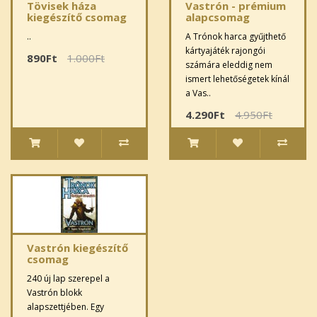
Tövisek háza
Vastrón - prémium
kiegészítő csomag
alapcsomag
..
A Trónok harca gyűjthető
kártyajáték rajongói
890Ft
1.000Ft
számára eleddig nem
ismert lehetőségetek kínál
a Vas..
4.290Ft
4.950Ft
Vastrón kiegészítő
csomag
240 új lap szerepel a
Vastrón blokk
alapszettjében. Egy