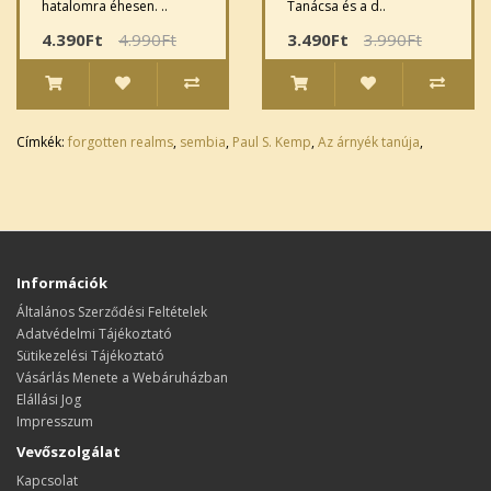
hatalomra éhesen. ..
Tanácsa és a d..
4.390Ft
4.990Ft
3.490Ft
3.990Ft
Címkék:
forgotten realms
,
sembia
,
Paul S. Kemp
,
Az árnyék tanúja
,
Információk
Általános Szerződési Feltételek
Adatvédelmi Tájékoztató
Sütikezelési Tájékoztató
Vásárlás Menete a Webáruházban
Elállási Jog
Impresszum
Vevőszolgálat
Kapcsolat