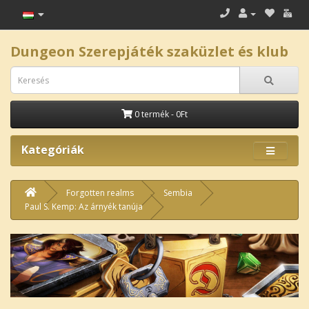
Dungeon Szerepjáték szaküzlet és klub
0 termék - 0Ft
Kategóriák
Forgotten realms
Sembia
Paul S. Kemp: Az árnyék tanúja