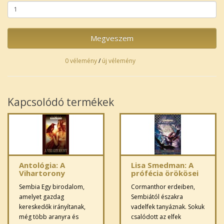
Megveszem
0 vélemény
/
új vélemény
Kapcsolódó termékek
Antológia: A
Lisa Smedman: A
Vihartorony
prófécia örökösei
Sembia Egy birodalom,
Cormanthor erdeiben,
amelyet gazdag
Sembiától északra
kereskedők irányítanak,
vadelfek tanyáznak. Sokuk
még több aranyra és
csalódott az elfek