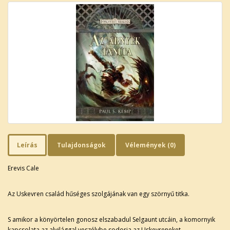
Leírás
Tulajdonságok
Vélemények (0)
Erevis Cale
Az Uskevren család hűséges szolgájának van egy szörnyű titka.
S amikor a könyörtelen gonosz elszabadul Selgaunt utcáin, a komornyik
kapcsolata az alvilággal veszélybe sodorja az Uskevreneket.