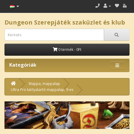
Dungeon Szerepjáték szaküzlet és klub
0 termék - 0Ft
Kategóriák
Mappa, mappalap
Ultra Pro kártyatartó mappalap, 9-es