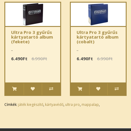
Ultra Pro 3 gyűrűs
Ultra Pro 3 gyűrűs
kártyatartó album
kártyatartó album
(fekete)
(cobalt)
..
..
6.490Ft
6.990Ft
6.490Ft
6.990Ft
Címkék:
játék kiegészítő
,
kártyavédő
,
ultra pro
,
mappalap
,