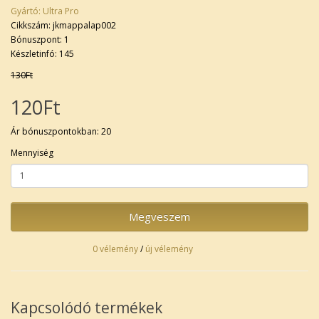
Gyártó:
Ultra Pro
Cikkszám: jkmappalap002
Bónuszpont: 1
Készletinfó: 145
130Ft
120Ft
Ár bónuszpontokban: 20
Mennyiség
Megveszem
0 vélemény
/
új vélemény
Kapcsolódó termékek