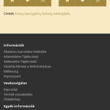
Címkék:
könyv
,
lapozgatós
,
fantasy
,
kalandjáték
,
Információk
Általános Szerződési Feltételek
Adatvédelmi Tájékoztató
Sütikezelési Tájékoztató
Vásárlás Menete a Webáruházban
Elállási Jog
Impresszum
Vevőszolgálat
Kapcsolat
Termék visszaküldés
Oldaltérkép
Egyéb információk