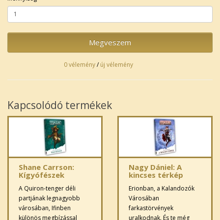
Megveszem
0 vélemény
/
új vélemény
Kapcsolódó termékek
Shane Carrson:
Nagy Dániel: A
Kígyófészek
kincses térkép
A Quiron-tenger déli
Erionban, a Kalandozók
partjának legnagyobb
Városában
városában, Ifinben
farkastörvények
különös megbízással
uralkodnak. És te még