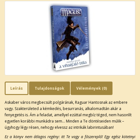
Leírás
Tulajdonságok
Vélemények (0)
Askaber város megbecsült polgárának, Raguar Hantosnak az embere
vagy. Szakterületed a kémkedés, besurranás, alkalomadtán akár a
fenyegetés is. Ám a feladat, amellyel ezúttal megbíz téged, nem hasonlít
egyetlen korábbi munkádra sem… Minden a Te döntéseiden múlik –
úgyhogy légy résen, nehogy elvessz az intrikák labirintusában!
Ez a könyv nem átlagos regény: itt Te vagy a főszereplő! Egy egész kötetnyi