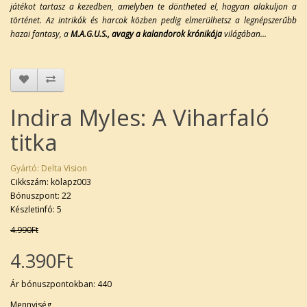
játékot tartasz a kezedben, amelyben te döntheted el, hogyan alakuljon a
történet. Az intrikák és harcok közben pedig elmerülhetsz a legnépszerűbb
hazai fantasy, a
M.A.G.U.S.,
avagy a kalandorok krónikája
világában…
Indira Myles: A Viharfaló
titka
Gyártó:
Delta Vision
Cikkszám: kölapz003
Bónuszpont: 22
Készletinfó: 5
4.990Ft
4.390Ft
Ár bónuszpontokban: 440
Mennyiség