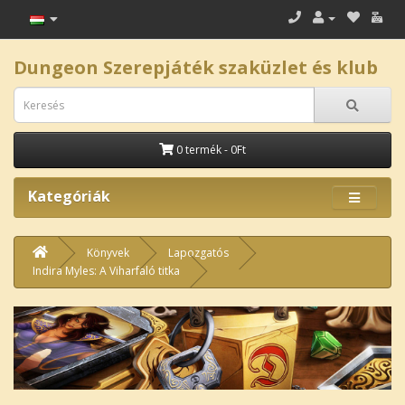
Dungeon Szerepjáték szaküzlet és klub
0 termék - 0Ft
Kategóriák
Könyvek
Lapozgatós
Indira Myles: A Viharfaló titka