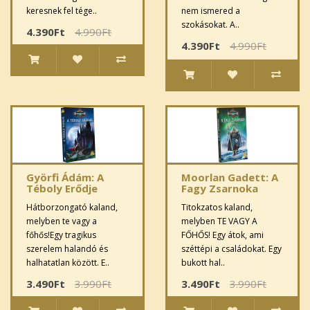
keresnek fel tége..
nem ismered a
szokásokat. A..
4.390Ft
4.990Ft
4.390Ft
4.990Ft
Györfi Ádám: A
Moorlan Gadett: A
Téboly Erődje
Fagy Zsarnoka
Hátborzongató kaland,
Titokzatos kaland,
melyben te vagy a
melyben TE VAGY A
főhős!Egy tragikus
FŐHŐS! Egy átok, ami
szerelem halandó és
széttépi a családokat. Egy
halhatatlan között. E..
bukott hal..
3.490Ft
3.990Ft
3.490Ft
3.990Ft