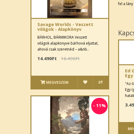
fel a lány
Savage Worlds - Veszett
világok - Alapkönyv
Kapc
BÁRHOL, BÁRMIKORA Veszett
világok alapkönyve bárhová eljuttat,
ahová csak szeretnéd – a&nb..
14.490Ft
16.490Ft
Ed 
Egy
MEGVESZEM
"Az ő
Egy I
hatal
3.4
-
11%
ME