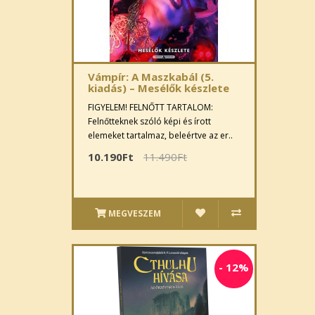
Vámpír: A Maszkabál (5.
kiadás) – Mesélők készlete
FIGYELEM! FELNŐTT TARTALOM:
Felnőtteknek szóló képi és írott
elemeket tartalmaz, beleértve az er..
10.190Ft
11.490Ft
MEGVESZEM
-
12%