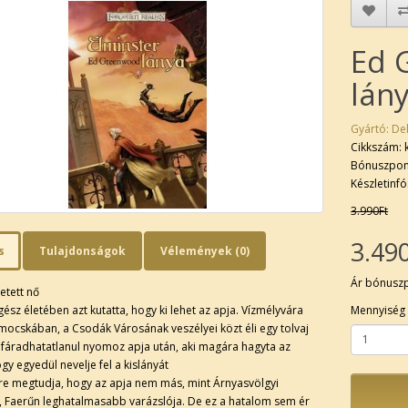
Ed 
lán
Gyártó:
Del
Cikkszám: 
Bónuszpon
Készletinfó
3.990Ft
3.49
s
Tulajdonságok
Vélemények (0)
Ár bónusz
etett nő
ész életében azt kutatta, hogy ki lehet az apja. Vízmélyvára
Mennyiség
mocskában, a Csodák Városának veszélyei közt éli egy tolvaj
s fáradhatatlanul nyomoz apja után, aki magára hagyta az
ogy egyedül nevelje fel a kislányát
re megtudja, hogy az apja nem más, mint Árnyasvölgyi
, Faerűn leghatalmasabb varázslója. De ez a hatalom sem ér