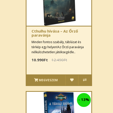
Cthulhu hívása – Az Őrző
paravánja
Minden fontos szabály, táblázat és
térkép egy helyen!Az Őrző paravánja
nélkülözhetetlen játéksegédle..
10.990Ft
12.490Ft
MEGVESZEM
-
13%