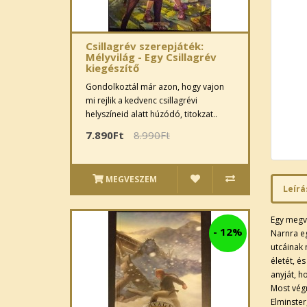
Csillagrév szerepjáték:
Mélyvilág - Egy Csillagrév
kiegészítő
Gondolkoztál már azon, hogy vajon
mi rejlik a kedvenc csillagrévi
helyszíneid alatt húzódó, titokzat..
7.890Ft
8.990Ft
MEGVESZEM
Leírá
Egy megv
-
12%
Narnra eg
utcáinak 
életét, é
anyját, h
Most vég
Elminster