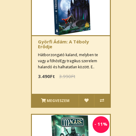
Györfi Ádám: A Téboly
Erődje
Hátborzongató kaland, melyben te
vagy a főhős!Egy tragikus szerelem
halandó és halhatatlan között. E..
3.490Ft
3.990Ft
MEGVESZEM
-
11%