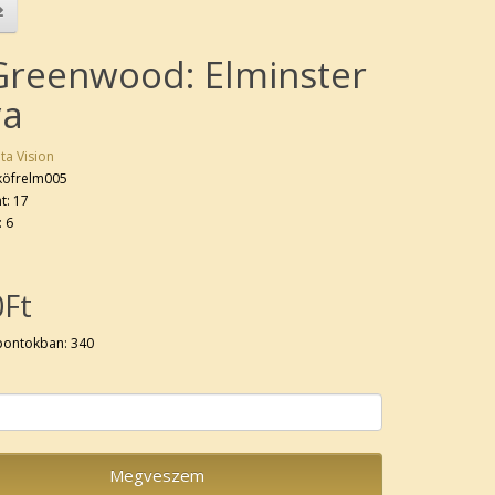
Greenwood: Elminster
ya
ta Vision
köfrelm005
t: 17
: 6
0Ft
pontokban: 340
Megveszem