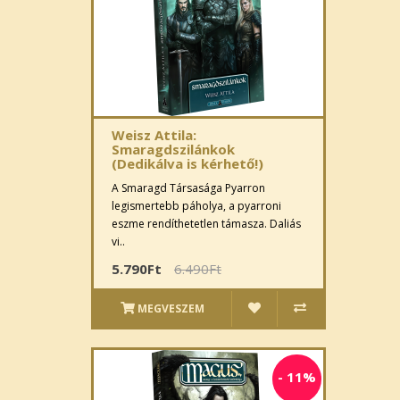
Weisz Attila:
Smaragdszilánkok
(Dedikálva is kérhető!)
A Smaragd Társasága Pyarron
legismertebb páholya, a pyarroni
eszme rendíthetetlen támasza. Daliás
vi..
5.790Ft
6.490Ft
MEGVESZEM
-
11%