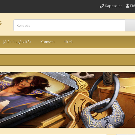
Kapcsolat
Fi
s
Játék-kiegészítők
Könyvek
Hírek