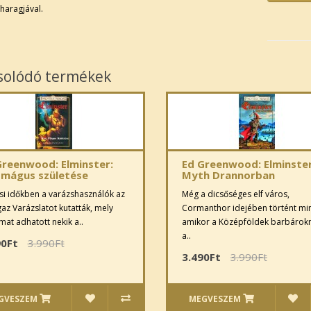
 haragjával.
solódó termékek
Greenwood: Elminster:
Ed Greenwood: Elminste
 mágus születése
Myth Drannorban
si időkben a varázshasználók az
Még a dicsőséges elf város,
gaz Varázslatot kutatták, mely
Cormanthor idejében történt mi
mat adhatott nekik a..
amikor a Középföldek barbárok
a..
90Ft
3.990Ft
3.490Ft
3.990Ft
GVESZEM
MEGVESZEM