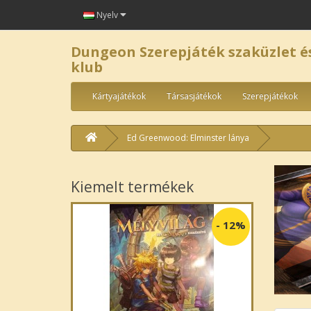
Nyelv
Dungeon Szerepjáték szaküzlet é
klub
Kártyajátékok
Társasjátékok
Szerepjátékok
Ed Greenwood: Elminster lánya
Kiemelt termékek
-
12%