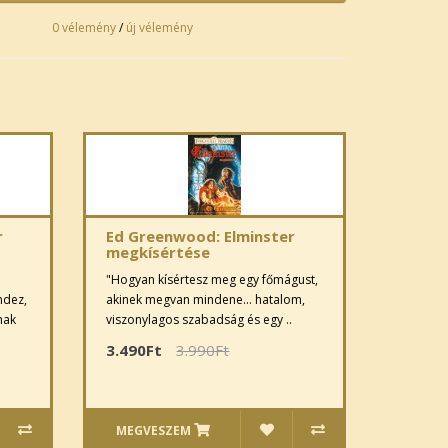
0 vélemény
/
új vélemény
r
Ed Greenwood: Elminster
megkísértése
"Hogyan kísértesz meg egy főmágust,
ndez,
akinek megvan mindene… hatalom,
nak
viszonylagos szabadság és egy ..
3.490Ft
3.990Ft
MEGVESZEM