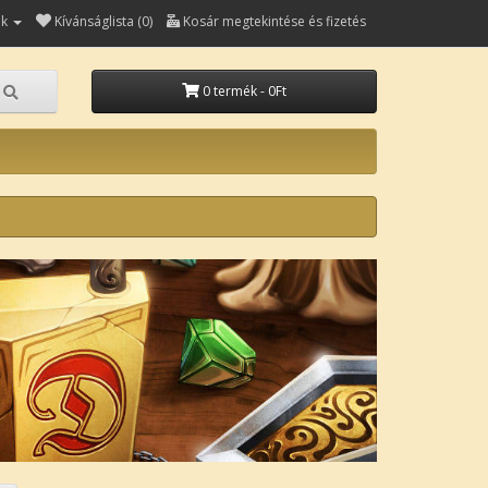
ók
Kívánságlista (0)
Kosár megtekintése és fizetés
0 termék - 0Ft