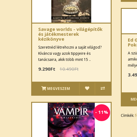
Savage worlds - világépítők
és játékmesterek
kézikönyve
Ed 
Pok
Szeretnéd létrehozni a saját világod?
A szü
Kíváncsi vagy azok tippjeire és
amiko
tanácsaira, akik több mint 15 ..
mélyé
9.290Ft
10.490Ft
3.4
MEGVESZEM
ME
-
11%
Címkék:
f