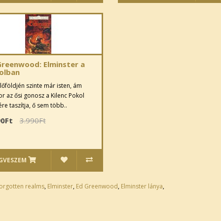
Greenwood: Elminster a
olban
lőföldjén szinte már isten, ám
r az ősi gonosz a Kilenc Pokol
re taszítja, ő sem több..
90Ft
3.990Ft
GVESZEM
orgotten realms
,
Elminster
,
Ed Greenwood
,
Elminster lánya
,