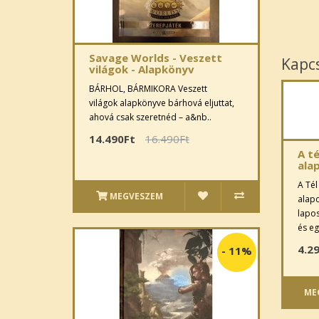
Savage Worlds - Veszett
Kapc
világok - Alapkönyv
BÁRHOL, BÁRMIKORA Veszett
világok alapkönyve bárhová eljuttat,
ahová csak szeretnéd – a&nb..
14.490Ft
16.490Ft
A t
ala
A Té
MEGVESZEM
alap
lapos
és eg
4.2
-
11%
ME