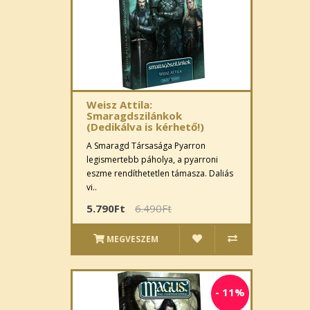
Weisz Attila:
Smaragdszilánkok
(Dedikálva is kérhető!)
A Smaragd Társasága Pyarron
legismertebb páholya, a pyarroni
eszme rendíthetetlen támasza. Daliás
vi..
5.790Ft
6.490Ft
MEGVESZEM
-
11%