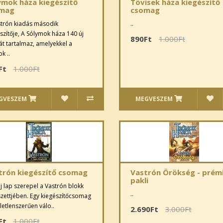
ymok háza kiegészítő
Tövisek háza kiegészítő
mag
csomag
strón kiadás második
..
szítője, A Sólymok háza 140 új
890Ft
1.000Ft
át tartalmaz, amelyekkel a
k ..
Ft
1.000Ft
GVESZEM
MEGVESZEM
trón kiegészítő csomag
Vastrón Örökség - prém
pakli
j lap szerepel a Vastrón blokk
..
zettjében. Egy kiegészítőcsomag
letlenszerűen válo..
2.690Ft
3.000Ft
Ft
1.000Ft