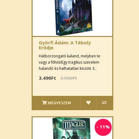
Györfi Ádám: A Téboly
Erődje
Hátborzongató kaland, melyben te
vagy a főhős!Egy tragikus szerelem
halandó és halhatatlan között. E..
3.490Ft
3.990Ft
MEGVESZEM
-
11%