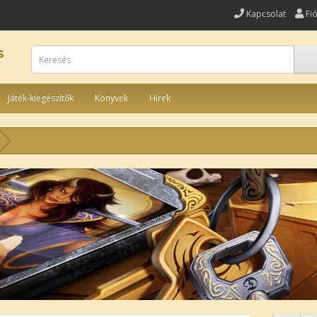
Kapcsolat
Fi
s
Játék-kiegészítők
Könyvek
Hírek