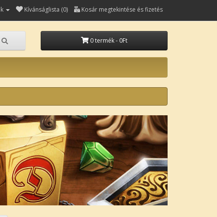
ók
Kívánságlista (0)
Kosár megtekintése és fizetés
0 termék - 0Ft