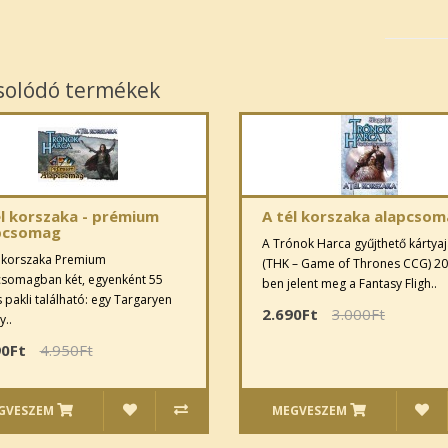
solódó termékek
él korszaka - prémium
A tél korszaka alapcso
pcsomag
A Trónok Harca gyűjthető kártyaj
l korszaka Premium
(THK – Game of Thrones CCG) 20
csomagban két, egyenként 55
ben jelent meg a Fantasy Fligh..
 pakli található: egy Targaryen
2.690Ft
3.000Ft
y..
90Ft
4.950Ft
GVESZEM
MEGVESZEM