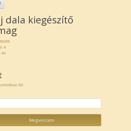
j dala kiegészítő
mag
thk005
t: 4
: 44
t
pontokban: 80
Megveszem