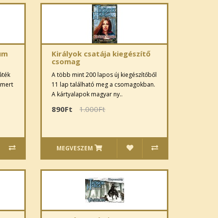
ium
Királyok csatája kiegészítő
csomag
áték
A több mint 200 lapos új kiegészítőből
smert
11 lap található meg a csomagokban.
A kártyalapok magyar ny..
890Ft
1.000Ft
MEGVESZEM