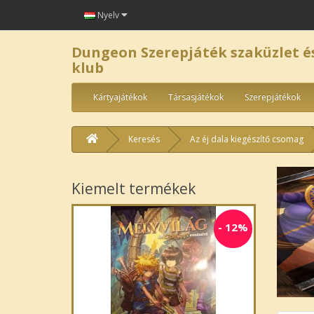
Nyelv
Dungeon Szerepjáték szaküzlet é
klub
Kártyajátékok
Társasjátékok
Szerepjátékok
Keresés
Az éj dala kiegészítő csomag
Kiemelt termékek
-
12%