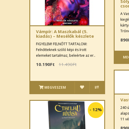
Sól
cso
A Va
kiegé
kárty
Tróno
Vámpír: A Maszkabál (5.
kiadás) – Mesélők készlete
890
FIGYELEM! FELNŐTT TARTALOM:
Felnőtteknek szóló képi és írott
elemeket tartalmaz, beleértve az er..
ME
10.190Ft
11.490Ft
MEGVESZEM
Vas
240 ú
-
12%
alaps
11 vé
890