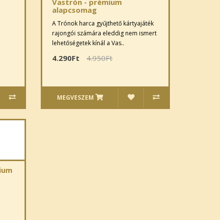
Vastrón - prémium
alapcsomag
A Trónok harca gyűjthető kártyajáték
rajongói számára eleddig nem ismert
lehetőségetek kínál a Vas..
4.290Ft
4.950Ft
MEGVESZEM
ium