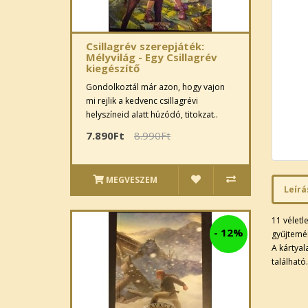
Csillagrév szerepjáték:
Mélyvilág - Egy Csillagrév
kiegészítő
Gondolkoztál már azon, hogy vajon
mi rejlik a kedvenc csillagrévi
helyszíneid alatt húzódó, titokzat..
7.890Ft
8.990Ft
MEGVESZEM
Leírá
11 véletl
-
12%
gyűjtemén
A kártyal
található.