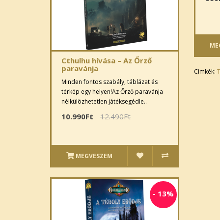
ME
Cthulhu hívása – Az Őrző
paravánja
Címkék:
T
Minden fontos szabály, táblázat és
térkép egy helyen!Az Őrző paravánja
nélkülözhetetlen játéksegédle..
10.990Ft
12.490Ft
MEGVESZEM
-
13%