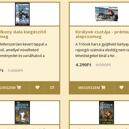
lkony dala kiegészítő
Királyok csatája - prém
mag
alapcsomag
letlenszerűen kevert lappal a
A Trónok harca gyűjthető kártyaj
öl, amellyel növelheted
rajongói számára eleddig nem i
eményedet és variálhatod a
lehetőségeket kínál a Kir..
4.290Ft
4.950Ft
Ft
1.000Ft
GVESZEM
MEGVESZEM