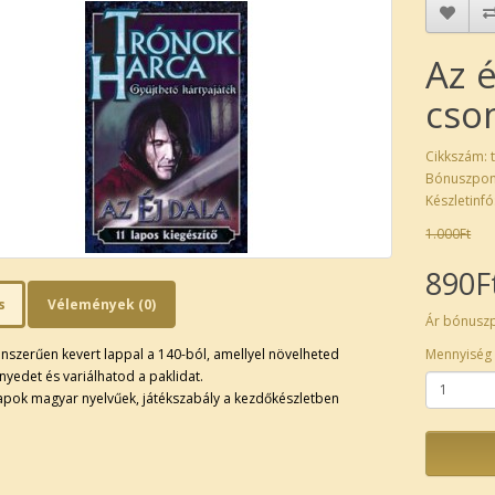
Az é
cso
Cikkszám: 
Bónuszpon
Készletinfó
1.000Ft
890F
s
Vélemények (0)
Ár bónusz
enszerűen kevert lappal a 140-ból, amellyel növelheted
Mennyiség
yedet és variálhatod a paklidat.
apok magyar nyelvűek, játékszabály a kezdőkészletben