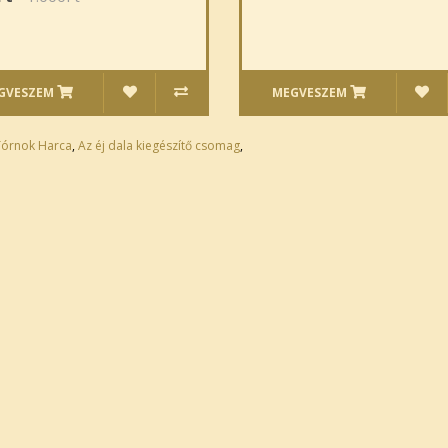
GVESZEM
MEGVESZEM
órnok Harca
,
Az éj dala kiegészítő csomag
,