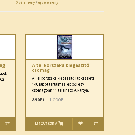
0 vélemény
/
új vélemény
mag
A tél korszaka kiegészítő
csomag
áték
A Tél korszaka kiegészítő lapkészlete
02-
140 lapot tartalmaz, ebből egy
csomagban 11 található.A kártya..
890Ft
1.000Ft
MEGVESZEM