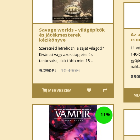
Savage worlds - világépítők
Az a
és játékmesterek
cso
kézikönyve
11 vé
Szeretnéd létrehozni a saját világod?
140-b
Kíváncsi vagy azok tippjeire és
gyűjt
tanácsaira, akik több mint 15 ..
pakl..
9.290Ft
10.490Ft
890
MEGVESZEM
ME
-
11%