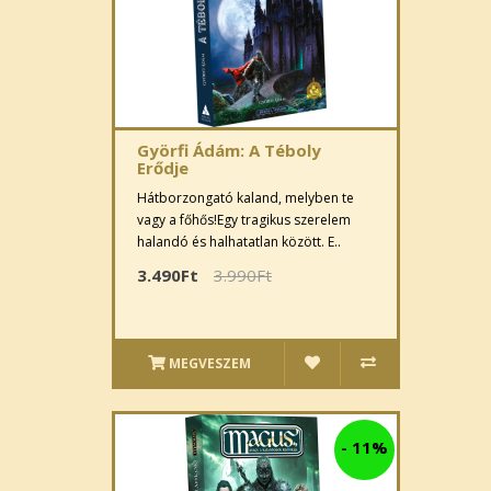
Györfi Ádám: A Téboly
Erődje
Hátborzongató kaland, melyben te
vagy a főhős!Egy tragikus szerelem
halandó és halhatatlan között. E..
3.490Ft
3.990Ft
MEGVESZEM
-
11%