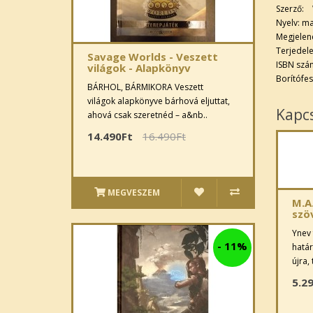
Szerző: 
Nyelv: m
Megjelen
Terjedele
Savage Worlds - Veszett
ISBN szá
világok - Alapkönyv
Borítófes
BÁRHOL, BÁRMIKORA Veszett
világok alapkönyve bárhová eljuttat,
Kapc
ahová csak szeretnéd – a&nb..
14.490Ft
16.490Ft
MEGVESZEM
M.A.
szö
Ynev 
-
11%
határ
újra,
5.2