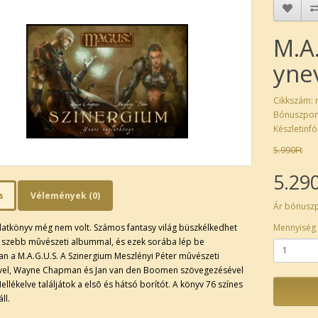
M.A.
yne
Cikkszám:
Bónuszpon
Készletinfó
5.990Ft
5.29
s
Vélemények (0)
Ár bónusz
latkönyv még nem volt. Számos fantasy világ büszkélkedhet
Mennyiség
 szebb mûvészeti albummal, és ezek sorába lép be
 a M.A.G.U.S. A Szinergium Meszlényi Péter mûvészeti
vel, Wayne Chapman és Jan van den Boomen szövegezésével
Mellékelve találjátok a elsõ és hátsó borítót. A könyv 76 színes
ll.