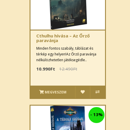
Cthulhu hívása – Az Őrző
paravánja
Minden fontos szabály, táblázat és
térkép egy helyen!Az Őrző paravánja
nélkülözhetetlen játéksegédle..
10.990Ft
12.490Ft
MEGVESZEM
-
13%