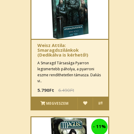
Weisz Attila:
Smaragdszilánkok
(Dedikálva is kérhető!)
A Smaragd Társasága Pyarron
legismertebb páholya, a pyarroni
eszme rendíthetetlen támasza. Daliás
vi..
5.790Ft
6.490Ft
MEGVESZEM
-
11%