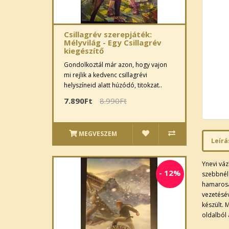
Csillagrév szerepjáték:
Mélyvilág - Egy Csillagrév
kiegészítő
Gondolkoztál már azon, hogy vajon
mi rejlik a kedvenc csillagrévi
helyszíneid alatt húzódó, titokzat..
7.890Ft
8.990Ft
MEGVESZEM
Leírá
Ynevi váz
-
12%
szebbnél
hamarosan
vezetésé
készült. 
oldalból á