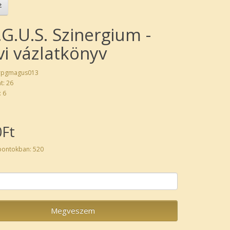
G.U.S. Szinergium -
vi vázlatkönyv
 rpgmagus013
t: 26
: 6
0Ft
pontokban: 520
Megveszem