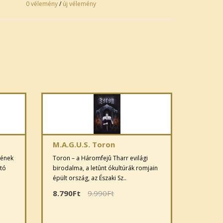
0 vélemény
/
új vélemény
M.A.G.U.S. Toron
sének
Toron – a Háromfejû Tharr evilági
tó
birodalma, a letûnt ókultúrák romjain
épült ország, az Északi Sz..
8.790Ft
9.990Ft