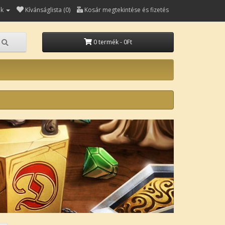
ók
Kívánságlista (0)
Kosár megtekintése és fizetés
0 termék - 0Ft