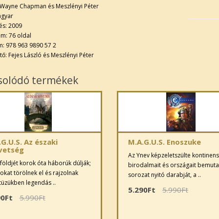
Wayne Chapman és Meszlényi Péter
agyar
és: 2009
m: 76 oldal
m: 978 963 9890 57 2
tő: Fejes László és Meszlényi Péter
solódó termékek
G.U.S. Az északi
M.A.G.U.S. Enoszuke
vetség
Az Ynev képzeletszülte kontinen
földjét korok óta háborúk dúlják;
birodalmait és országait bemuta
okat törölnek el és rajzolnak
sorozat nyitó darabját, a ..
 tüzükben legendás ..
5.290Ft
5.990Ft
90Ft
5.990Ft