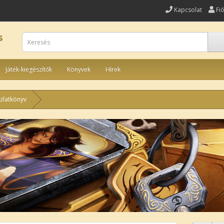
Kapcsolat
Fi
s
Játék-kiegészítők
Könyvek
Hírek
ázlatkönyv