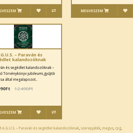
GVESZEM
MEGVESZEM
G.U.S. – Paraván és
édlet kalandozóknak
án és segédlet kalandozóknak –
ső Törvénykönyv jubileumi,gyűjtői
sa által megalapozot..
990Ft
12.490Ft
GVESZEM
.A.G.U.S. – Paraván és segédlet kalandozóknak
,
szerepjáték
,
magus
,
rpg
,