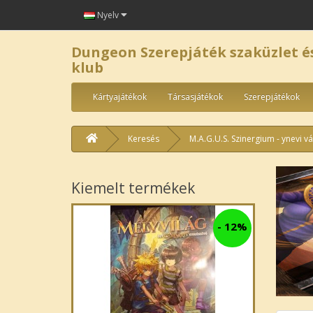
Nyelv
Dungeon Szerepjáték szaküzlet é
klub
Kártyajátékok
Társasjátékok
Szerepjátékok
Keresés
M.A.G.U.S. Szinergium - ynevi v
Kiemelt termékek
-
12%