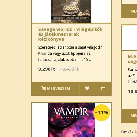
ME
Savage worlds - világépítők
és játékmesterek
kézikönyve
Szeretnéd létrehozni a saját világod?
Kíváncsi vagy azok tippjeire és
M.A.
tanácsaira, akik több mint 15 ..
seg
9.290Ft
10.490Ft
Parav
az El
kiadá
MEGVESZEM
10.
-
11%
ME
Címkék:
M