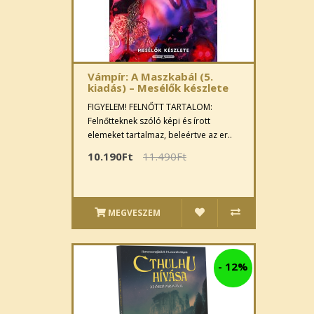
Vámpír: A Maszkabál (5.
kiadás) – Mesélők készlete
FIGYELEM! FELNŐTT TARTALOM:
Felnőtteknek szóló képi és írott
elemeket tartalmaz, beleértve az er..
10.190Ft
11.490Ft
MEGVESZEM
-
12%