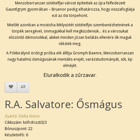
Menzoberranzan sötételfjei várost építettek az újra felfedezett
Gauntlgrym gyomrában – Bruenor pedig elhatározza, hogy visszafoglalja
ezt az ősi törpehont.
Mielőtt azonban a mostoha Mélysötét sötételfjei szembenézhetnének a
törpék seregével, önmagukkal kell megküzdeniük… és a városukat
elözönlő démonokkal, akiket minden józan belátás ellenére ők maguk
idéztek meg.
A Pókkirálynő ördögi próba elé állítja Gromph Baenre, Menzoberranzan
nagy hatalmú ősmágusának mentális erejét, varázstudományát, sőt, ép
elméjét.
Eluralkodik a zűrzavar.
R.A. Salvatore: Ősmágus
Gyártó:
Delta Vision
Cikkszám: köfrdrizzt023
Bónuszpont: 22
Készletinfó: 6