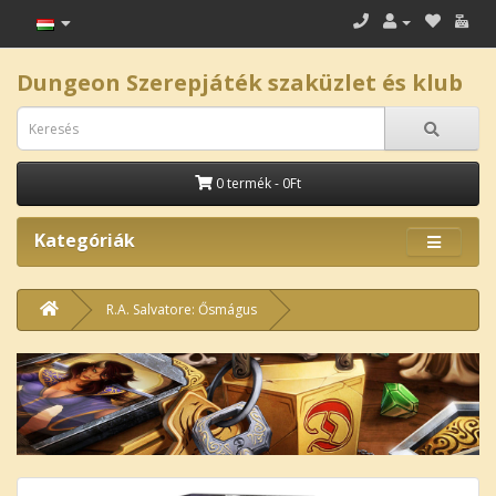
Dungeon Szerepjáték szaküzlet és klub
0 termék - 0Ft
Kategóriák
R.A. Salvatore: Ősmágus