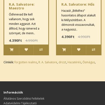
R.A. Salvatore:
R.A. Salvatore: Hős
Maestro
Hazaút „Békéhez”
Ősfenevad Be kell
hasonlatos állapot alakult
vallanom, hogy sok
ki Mélysötétben. A
minden aggaszt. Azt
démonok visszavonultak,
állítod, hogy ismered a
a nagyassz..
szörnyet, de menn..
4.390Ft
4.990Ft
4.390Ft
4.990Ft
Címkék:
forgotten realms
,
R. A. Salvatore
,
drizzt
,
Hazatérés
,
Ősmágus
,
Információk
Általános Szerződési Feltételek
Adatvédelmi Tájékoztató