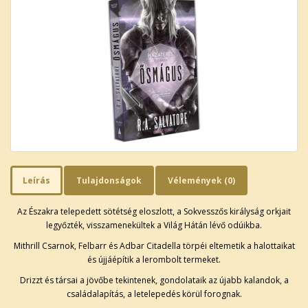
Leírás
Tulajdonságok
Vélemények (0)
Az Északra telepedett sötétség eloszlott, a Sokvesszős királyság orkjait
legyőzték, visszamenekültek a Világ Hátán lévő odúikba.
Mithrill Csarnok, Felbarr és Adbar Citadella törpéi eltemetik a halottaikat
és újjáépítik a lerombolt termeket.
Drizzt és társai a jövőbe tekintenek, gondolataik az újabb kalandok, a
családalapítás, a letelepedés körül forognak.