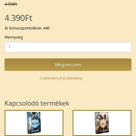
4.990Ft
4.390Ft
Ár bónuszpontokban: 440
Mennyiség
Megveszem
0 vélemény
/
új vélemény
Kapcsolódó termékek