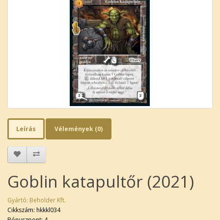
Leírás
Vélemények (0)
Goblin katapultőr (2021)
Gyártó:
Beholder Kft.
Cikkszám: hkkkl034
Bónuszpont: 4