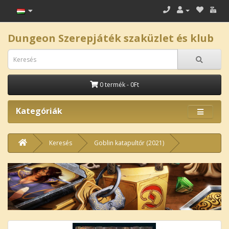
Dungeon Szerepjáték szaküzlet és klub
0 termék - 0Ft
Kategóriák
Keresés
Goblin katapultőr (2021)