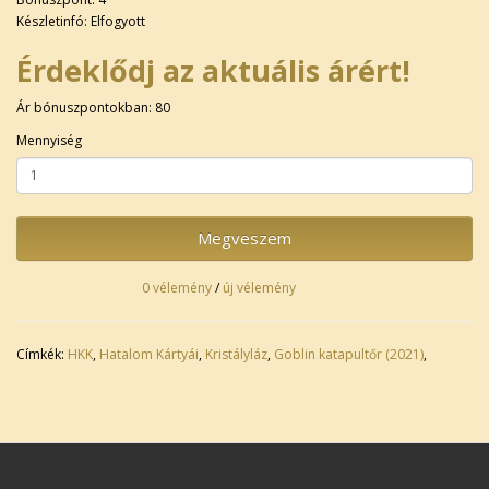
Készletinfó: Elfogyott
Érdeklődj az aktuális árért!
Ár bónuszpontokban: 80
Mennyiség
Megveszem
0 vélemény
/
új vélemény
Címkék:
HKK
,
Hatalom Kártyái
,
Kristályláz
,
Goblin katapultőr (2021)
,