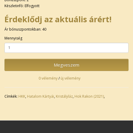
Készletinfó: Elfogyott
Érdeklődj az aktuális árért!
Ár bónuszpontokban: 40
Mennyiség
Megveszem
0 vélemény
/
új vélemény
Címkék:
HKK
,
Hatalom Kártyái
,
Kristályláz
,
Hok Rakon (2021)
,