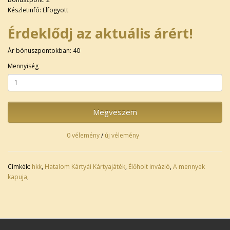
Készletinfó: Elfogyott
Érdeklődj az aktuális árért!
Ár bónuszpontokban: 40
Mennyiség
Megveszem
0 vélemény
/
új vélemény
Címkék:
hkk
,
Hatalom Kártyái Kártyajáték
,
Élőholt invázió
,
A mennyek
kapuja
,