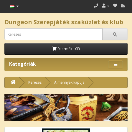
Dungeon Szerepjáték szaküzlet és klub
0 termék - 0Ft
Kategóriák
Keresés
A mennyek kapuja