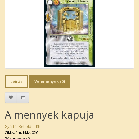
Leírás
Vélemények (0)
A mennyek kapuja
Gyártó:
Beholder Kft.
Cikkszám: hkkkl026
Bónuszpont: 2