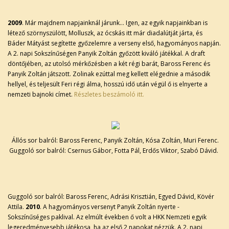
2009
. Már majdnem napjainknál járunk... Igen, az egyik napjainkban is
létező szörnyszülött, Molluszk, az ócskás itt már diadalútját járta, és
Báder Mátyást segítette győzelemre a verseny első, hagyományos napján.
A 2. napi Sokszínűségen Panyik Zoltán győzött kiváló játékkal. A draft
döntőjében, az utolsó mérkőzésben a két régi barát, Baross Ferenc és
Panyik Zoltán játszott. Zolinak ezúttal meg kellett elégednie a második
hellyel, és teljesült Feri régi álma, hosszú idő után végül ő is elnyerte a
nemzeti bajnoki címet.
Részletes beszámoló itt.
Állós sor balról: Baross Ferenc, Panyik Zoltán, Kósa Zoltán, Muri Ferenc.
Guggoló sor balról: Csernus Gábor, Fotta Pál, Erdős Viktor, Szabó Dávid.
Guggoló sor balról: Baross Ferenc, Adrási Krisztián, Egyed Dávid, Kövér
Attila.
2010
. A hagyományos versenyt Panyik Zoltán nyerte -
Sokszínűséges paklival. Az elmúlt években ő volt a HKK Nemzeti egyik
legeredményesebb játékosa, ha az első 2 napokat nézzük. A 2. napi