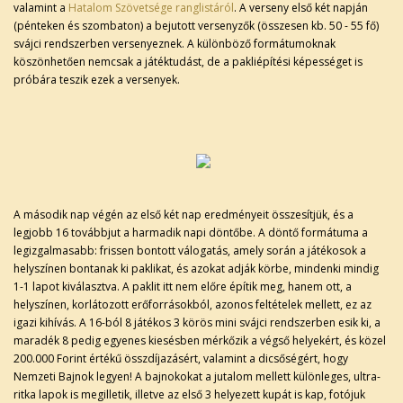
valamint a
Hatalom Szövetsége ranglistáról
. A verseny első két napján
(pénteken és szombaton) a bejutott versenyzők (összesen kb. 50 - 55 fő)
svájci rendszerben versenyeznek. A különböző formátumoknak
köszönhetően nemcsak a játéktudást, de a pakliépítési képességet is
próbára teszik ezek a versenyek.
A második nap végén az első két nap eredményeit összesítjük, és a
legjobb 16 továbbjut a harmadik napi döntőbe. A döntő formátuma a
legizgalmasabb: frissen bontott válogatás, amely során a játékosok a
helyszínen bontanak ki paklikat, és azokat adják körbe, mindenki mindig
1-1 lapot kiválasztva. A paklit itt nem előre építik meg, hanem ott, a
helyszínen, korlátozott erőforrásokból, azonos feltételek mellett, ez az
igazi kihívás. A 16-ból 8 játékos 3 körös mini svájci rendszerben esik ki, a
maradék 8 pedig egyenes kiesésben mérkőzik a végső helyekért, és közel
200.000 Forint értékű összdíjazásért, valamint a dicsőségért, hogy
Nemzeti Bajnok legyen! A bajnokokat a jutalom mellett különleges, ultra-
ritka lapok is megilletik, illetve az első 3 helyezett kupát is kap, fotójuk