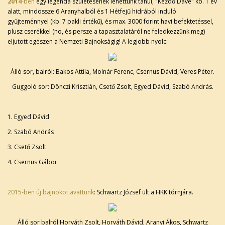
2014
-ben
egy legenda születésének lehettünk tanúi, "Kezdő Dave" kb. 1 év
alatt, mindössze 6 Aranyhalból és 1 Hétfejű hidrából induló
gyűjteménnyel (kb. 7 pakli értékű), és max. 3000 forint havi befektetéssel,
plusz cserékkel (no, és persze a tapasztalatáról ne feledkezzünk meg)
eljutott egészen a Nemzeti Bajnokságig! A legjobb nyolc:
Álló sor, balról: Bakos Attila, Molnár Ferenc, Csernus Dávid, Veres Péter.
Guggoló sor: Dönczi Krisztián, Csető Zsolt, Egyed Dávid, Szabó András.
1. Egyed Dávid
2. Szabó András
3. Csető Zsolt
4. Csernus Gábor
2015-ben új bajnokot avattunk
: Schwartz József ült a HKK tórnjára.
Álló sor balról:Horváth Zsolt, Horváth Dávid, Aranyi Ákos, Schwartz