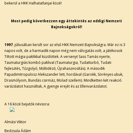
bekerül a HKK Halhatatlanjai közé!
Most pedig következzen egy áttekintés az eddigi Nemzeti
Bajnokságokról!
1997
. júliusában került sor az első HKK Nemzeti Bajnokságra. Már ez is 3
napos volt, de a harmadik napon még nem válogatás volt, a játékosok
Tiltott mágia paklikkal küzdöttek. A versenyt Sass Tamás nyerte,
Taumaturgiás kombó paklival (Taumaturgia, Tudatturbó, Tudati
fejlesztés, Tűzgolyó, Múltidéző, Újrahasznosítás). A második
Papadimitropulosz Alekszander lett, hordával (Garokk, Sörényes ubuk,
Drasmólyom, Bundás csirmáz, Molad szellem). Mindketten két reakció
varázslatot használtak, A gyenge erejét és az Ellenvarázslatot.
A 16 közé bejutók névsora:
Almási Viktor
Bedzsula Ádám