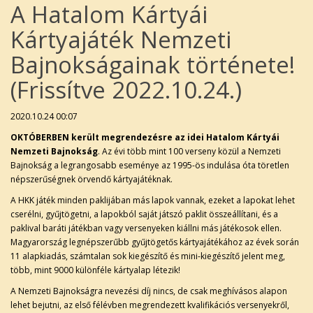
A Hatalom Kártyái
Kártyajáték Nemzeti
Bajnokságainak története!
(Frissítve 2022.10.24.)
2020.10.24 00:07
OKTÓBERBEN került megrendezésre az idei Hatalom Kártyái
Nemzeti Bajnokság
. Az évi több mint 100 verseny közül a Nemzeti
Bajnokság a legrangosabb eseménye az 1995-ös indulása óta töretlen
népszerűségnek örvendő kártyajátéknak.
A HKK játék minden paklijában más lapok vannak, ezeket a lapokat lehet
cserélni, gyűjtögetni, a lapokból saját játszó paklit összeállítani, és a
paklival baráti játékban vagy versenyeken kiállni más játékosok ellen.
Magyarország legnépszerűbb gyűjtögetős kártyajátékához az évek során
11 alapkiadás, számtalan sok kiegészítő és mini-kiegészítő jelent meg,
több, mint 9000 különféle kártyalap létezik!
A Nemzeti Bajnokságra nevezési díj nincs, de csak meghívásos alapon
lehet bejutni, az első félévben megrendezett kvalifikációs versenyekről,