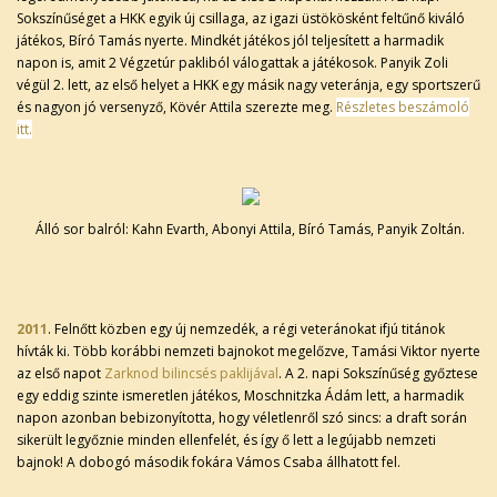
Sokszínűséget a HKK egyik új csillaga, az igazi üstökösként feltűnő kiváló
játékos, Bíró Tamás nyerte. Mindkét játékos jól teljesített a harmadik
napon is, amit 2 Végzetúr pakliból válogattak a játékosok. Panyik Zoli
végül 2. lett, az első helyet a HKK egy másik nagy veteránja, egy sportszerű
és nagyon jó versenyző, Kövér Attila szerezte meg.
Részletes beszámoló
itt.
Álló sor balról: Kahn Evarth, Abonyi Attila, Bíró Tamás, Panyik Zoltán.
2011
. Felnőtt közben egy új nemzedék, a régi veteránokat ifjú titánok
hívták ki. Több korábbi nemzeti bajnokot megelőzve, Tamási Viktor nyerte
az első napot
Zarknod bilincsés paklijával
. A 2. napi Sokszínűség győztese
egy eddig szinte ismeretlen játékos, Moschnitzka Ádám lett, a harmadik
napon azonban bebizonyította, hogy véletlenről szó sincs: a draft során
sikerült legyőznie minden ellenfelét, és így ő lett a legújabb nemzeti
bajnok! A dobogó második fokára Vámos Csaba állhatott fel.