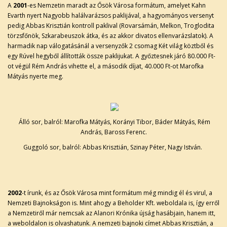
A
2001
-es Nemzetin maradt az Ősök Városa formátum, amelyet Kahn
Evarth nyert Nagyobb halálvarázsos paklijával, a hagyományos versenyt
pedig Abbas Krisztián kontroll paklival (Rovarsámán, Melkon, Troglodita
törzsfőnök, Szkarabeuszok átka, és az akkor divatos ellenvarázslatok). A
harmadik nap válogatásánál a versenyzők 2 csomag Két világ köztből és
egy Rúvel hegyből állították össze paklijukat. A győztesnek járó 80.000 Ft-
ot végül Rém András vihette el, a második díjat, 40.000 Ft-ot Marofka
Mátyás nyerte meg.
Álló sor, balról: Marofka Mátyás, Korányi Tibor, Báder Mátyás, Rém
András, Baross Ferenc.
Guggoló sor, balról: Abbas Krisztián, Szinay Péter, Nagy István.
2002
-t írunk, és az Ősök Városa mint formátum még mindig él és virul, a
Nemzeti Bajnokságon is. Mint ahogy a Beholder Kft. weboldala is, így erről
a Nemzetiről már nemcsak az Alanori Krónika újság hasábjain, hanem itt,
a weboldalon is olvashatunk. A nemzeti bajnoki címet Abbas Krisztián, a