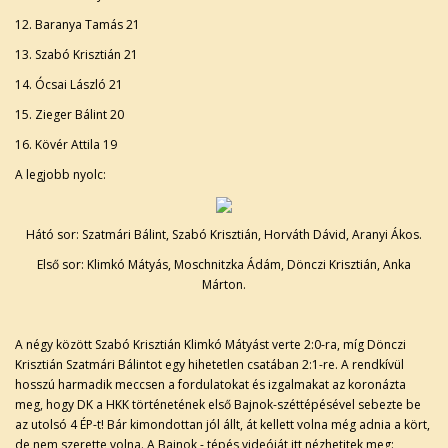
12. Baranya Tamás 21
13. Szabó Krisztián 21
14. Ócsai László 21
15. Zieger Bálint 20
16. Kövér Attila 19
A legjobb nyolc:
Hátó sor: Szatmári Bálint, Szabó Krisztián, Horváth Dávid, Aranyi Ákos.
Első sor: Klimkó Mátyás, Moschnitzka Ádám, Dönczi Krisztián, Anka
Márton.
A négy között Szabó Krisztián Klimkó Mátyást verte 2:0-ra, míg Dönczi
Krisztián Szatmári Bálintot egy hihetetlen csatában 2:1-re. A rendkívül
hosszú harmadik meccsen a fordulatokat és izgalmakat az koronázta
meg, hogy DK a HKK történetének első Bajnok-széttépésével sebezte be
az utolsó 4 ÉP-t! Bár kimondottan jól állt, át kellett volna még adnia a kört,
de nem szerette volna. A Bajnok - tépés videóját itt nézhetitek meg: