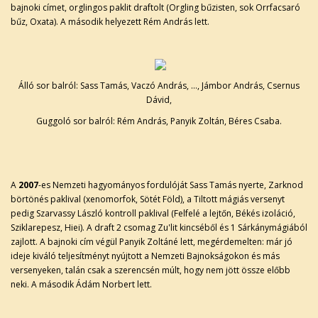
bajnoki címet, orglingos paklit draftolt (Orgling bűzisten, sok Orrfacsaró
bűz, Oxata). A második helyezett Rém András lett.
Álló sor balról: Sass Tamás, Vaczó András, ..., Jámbor András, Csernus
Dávid,
Guggoló sor balról: Rém András, Panyik Zoltán, Béres Csaba.
A
2007
-es Nemzeti hagyományos fordulóját Sass Tamás nyerte, Zarknod
börtönés paklival (xenomorfok, Sötét Föld), a Tiltott mágiás versenyt
pedig Szarvassy László kontroll paklival (Felfelé a lejtőn, Békés izoláció,
Sziklarepesz, Hiei). A draft 2 csomag Zu'lit kincséből és 1 Sárkánymágiából
zajlott. A bajnoki cím végül Panyik Zoltáné lett, megérdemelten: már jó
ideje kiváló teljesítményt nyújtott a Nemzeti Bajnokságokon és más
versenyeken, talán csak a szerencsén múlt, hogy nem jött össze előbb
neki. A második Ádám Norbert lett.