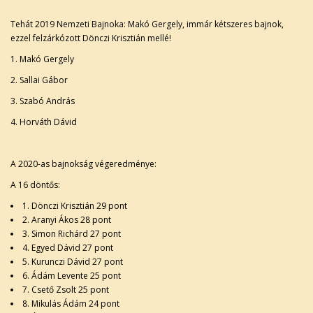
Tehát 2019 Nemzeti Bajnoka: Makó Gergely, immár kétszeres bajnok,
ezzel felzárkózott Dönczi Krisztián mellé!
1. Makó Gergely
2. Sallai Gábor
3. Szabó András
4. Horváth Dávid
A 2020-as bajnokság végeredménye:
A 16 döntős:
1. Dönczi Krisztián 29 pont
2. Aranyi Ákos 28 pont
3. Simon Richárd 27 pont
4. Egyed Dávid 27 pont
5. Kurunczi Dávid 27 pont
6. Ádám Levente 25 pont
7. Csető Zsolt 25 pont
8. Mikulás Ádám 24 pont