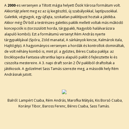
A
2000
-es versenyen a Tiltott mágia helyett Ősök Városa formátum volt.
Akkortájt jelent meg ez az új kiegészítő, új szabályokkal, laptípusokkal.
Galetkik, végtagok, egy újfajta, szokatlan paklitípust hoztak a játékba.
Akkor még ŐV-ből a testrészes-galetkis paklik mellett voltak más működő
koncepciók is (torzszülött horda, tárgypakli, Nagyobb halálvarázsra
alapuló kombó). Ezt a formátumú versenyt Rém András nyerte
tárgypaklijával (Spóra, Zöld manaital, A sárkányok kincse, Kalmárok itala,
Hajítógép). A hagyományos versenyen a hordák és kontrollok domináltak,
de volt néhány kombó is, mint pl. a győztes, Béres Csaba paklija: az
Enciklopedia Fantasia ultraritka lapra alapuló paklit ő fejlesztette ki és
csiszolta mestereire. A 3. napi draft során 2 ŐV pakliból draftoltak a
játékosok. A győzelmet Sass Tamás szerezte meg, a második hely Rém
Andrásnak jutott.
Balról: Lampért Csaba, Rém András, Marofka Mátyás, Kis Borsó Csaba,
Korányi Tibor, Baross Ferenc, Béres Csaba, Sass Tamás.