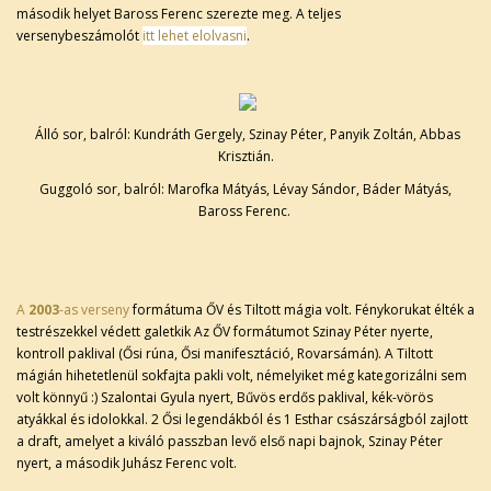
második helyet Baross Ferenc szerezte meg. A teljes
versenybeszámolót
itt lehet elolvasni
.
Álló sor, balról: Kundráth Gergely, Szinay Péter, Panyik Zoltán, Abbas
Krisztián.
Guggoló sor, balról: Marofka Mátyás, Lévay Sándor, Báder Mátyás,
Baross Ferenc.
A
2003
-as verseny
formátuma ŐV és Tiltott mágia volt. Fénykorukat élték a
testrészekkel védett galetkik Az ŐV formátumot Szinay Péter nyerte,
kontroll paklival (Ősi rúna, Ősi manifesztáció, Rovarsámán). A Tiltott
mágián hihetetlenül sokfajta pakli volt, némelyiket még kategorizálni sem
volt könnyű :) Szalontai Gyula nyert, Bűvös erdős paklival, kék-vörös
atyákkal és idolokkal. 2 Ősi legendákból és 1 Esthar császárságból zajlott
a draft, amelyet a kiváló passzban levő első napi bajnok, Szinay Péter
nyert, a második Juhász Ferenc volt.