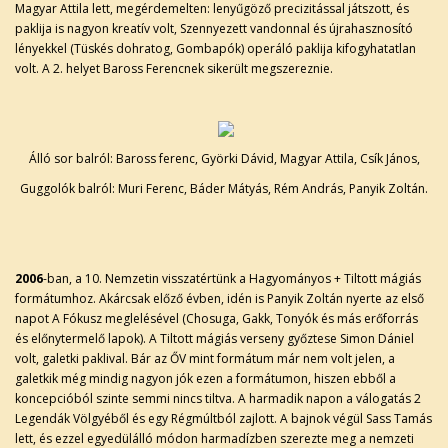
Magyar Attila lett, megérdemelten: lenyűgöző precizitással játszott, és
paklija is nagyon kreatív volt, Szennyezett vandonnal és újrahasznosító
lényekkel (Tüskés dohratog, Gombapók) operáló paklija kifogyhatatlan
volt. A 2. helyet Baross Ferencnek sikerült megszereznie.
Álló sor balról: Baross ferenc, Györki Dávid, Magyar Attila, Csík János,
Guggolók balról: Muri Ferenc, Báder Mátyás, Rém András, Panyik Zoltán.
2006
-ban, a 10. Nemzetin visszatértünk a Hagyományos + Tiltott mágiás
formátumhoz. Akárcsak előző évben, idén is Panyik Zoltán nyerte az első
napot A Fókusz meglelésével (Chosuga, Gakk, Tonyók és más erőforrás
és előnytermelő lapok). A Tiltott mágiás verseny győztese Simon Dániel
volt, galetki paklival. Bár az ŐV mint formátum már nem volt jelen, a
galetkik még mindig nagyon jók ezen a formátumon, hiszen ebből a
koncepcióból szinte semmi nincs tiltva. A harmadik napon a válogatás 2
Legendák Völgyéből és egy Régmúltból zajlott. A bajnok végül Sass Tamás
lett, és ezzel egyedülálló módon harmadízben szerezte meg a nemzeti