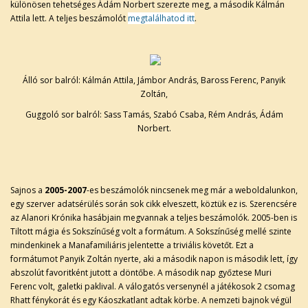
különösen tehetséges Ádám Norbert szerezte meg, a második Kálmán
Attila lett. A teljes beszámolót
megtalálhatod itt
.
Álló sor balról: Kálmán Attila, Jámbor András, Baross Ferenc, Panyik
Zoltán,
Guggoló sor balról: Sass Tamás, Szabó Csaba, Rém András, Ádám
Norbert.
Sajnos a
2005-2007
-es beszámolók nincsenek meg már a weboldalunkon,
egy szerver adatsérülés során sok cikk elveszett, köztük ez is. Szerencsére
az Alanori Krónika hasábjain megvannak a teljes beszámolók. 2005-ben is
Tiltott mágia és Sokszínűség volt a formátum. A Sokszínűség mellé szinte
mindenkinek a Manafamiliáris jelentette a triviális követőt. Ezt a
formátumot Panyik Zoltán nyerte, aki a második napon is második lett, így
abszolút favoritként jutott a döntőbe. A második nap győztese Muri
Ferenc volt, galetki paklival. A válogatós versenynél a játékosok 2 csomag
Rhatt fénykorát és egy Káoszkatlant adtak körbe. A nemzeti bajnok végül