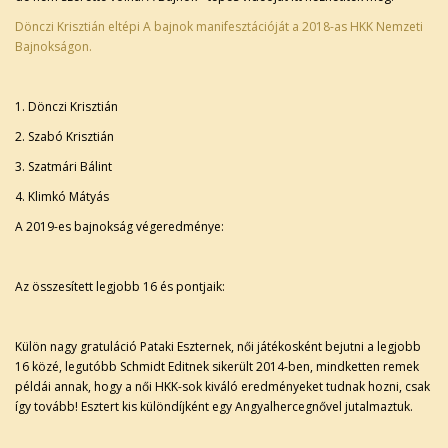
Dönczi Krisztián eltépi A bajnok manifesztációját a 2018-as HKK Nemzeti
Bajnokságon.
1. Dönczi Krisztián
2. Szabó Krisztián
3. Szatmári Bálint
4. Klimkó Mátyás
A 2019-es bajnokság végeredménye:
Az összesített legjobb 16 és pontjaik:
Külön nagy gratuláció Pataki Eszternek, női játékosként bejutni a legjobb
16 közé, legutóbb Schmidt Editnek sikerült 2014-ben, mindketten remek
példái annak, hogy a női HKK-sok kiváló eredményeket tudnak hozni, csak
így tovább! Esztert kis különdíjként egy Angyalhercegnővel jutalmaztuk.