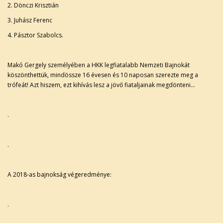
2. Dönczi Krisztián
3. Juhász Ferenc
4. Pásztor Szabolcs.
Makó Gergely személyében a HKK legfiatalabb Nemzeti Bajnokát
köszönthettük, mindössze 16 évesen és 10 naposan szerezte meg a
trófeát! Azt hiszem, ezt kihívás lesz a jövő fiataljainak megdönteni...
.
.
A 2018-as bajnokság végeredménye:
.