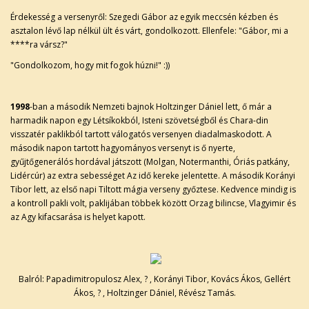
Érdekesség a versenyről: Szegedi Gábor az egyik meccsén kézben és
asztalon lévő lap nélkül ült és várt, gondolkozott. Ellenfele: "Gábor, mi a
****ra vársz?"
"Gondolkozom, hogy mit fogok húzni!" :))
1998
-ban a második Nemzeti bajnok Holtzinger Dániel lett, ő már a
harmadik napon egy Létsíkokból, Isteni szövetségből és Chara-din
visszatér paklikból tartott válogatós versenyen diadalmaskodott. A
második napon tartott hagyományos versenyt is ő nyerte,
gyűjtőgenerálós hordával játszott (Molgan, Notermanthi, Óriás patkány,
Lidércúr) az extra sebességet Az idő kereke jelentette. A második Korányi
Tibor lett, az első napi Tiltott mágia verseny győztese. Kedvence mindig is
a kontroll pakli volt, paklijában többek között Orzag bilincse, Vlagyimir és
az Agy kifacsarása is helyet kapott.
Balról: Papadimitropulosz Alex, ? , Korányi Tibor, Kovács Ákos, Gellért
Ákos, ? , Holtzinger Dániel, Révész Tamás.