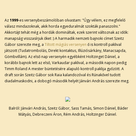
Az
1999
-es versenybeszámolóban olvastam: "Úgy vélem, ez megfelelő
válasz mindazoknak, akik horda egyeduralmát szokták panaszolni."
Akkortájt tehát még a hordák domináltak, ezek szerint változnak az idők:
manapság visszasírjuk őket :) A harmadik nemzeti bajnoki címet Szeitz
Gábor szerezte meg, a
Tiltott mágiás versenyen
ő is kontroll paklival
játszott (Tudatrombolás, Direkt kontaktus, Illúziósárkány, Manacsapda,
Gömbvillám). Az első nap versenyén egyébként Holtzinget Dániel, a
korábbi bajnok lett az első, Varkaudar paklival, a második napon pedig
Timm Roland A mester büntetésére alapuló kontroll paklija győzött. A
draft során Szeitz Gábor sok Raia kalandozóval és Rúnakővel tudott
diadalmaskodni, a dobogó második helyét Jánvári András szerezte meg.
Balról: Jánvári András, Szeitz Gábor, Sass Tamás, Simon Dániel, Báder
Mátyás, Debreczeni Áron, Rém András, Holtzinger Dániel.