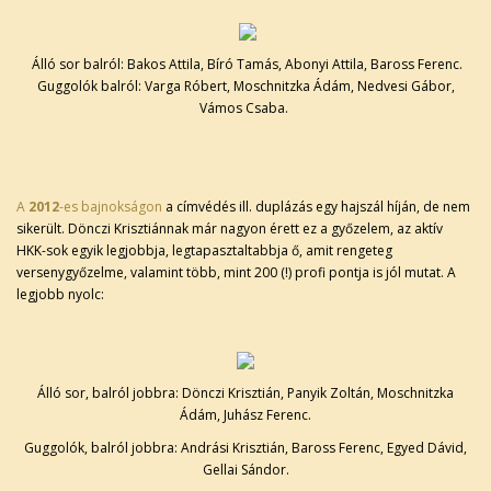
Álló sor balról: Bakos Attila, Bíró Tamás, Abonyi Attila, Baross Ferenc.
Guggolók balról: Varga Róbert, Moschnitzka Ádám, Nedvesi Gábor,
Vámos Csaba.
A
2012
-es bajnokságon
a címvédés ill. duplázás egy hajszál híján, de nem
sikerült. Dönczi Krisztiánnak már nagyon érett ez a győzelem, az aktív
HKK-sok egyik legjobbja, legtapasztaltabbja ő, amit rengeteg
versenygyőzelme, valamint több, mint 200 (!) profi pontja is jól mutat. A
legjobb nyolc:
Álló sor, balról jobbra: Dönczi Krisztián, Panyik Zoltán, Moschnitzka
Ádám, Juhász Ferenc.
Guggolók, balról jobbra: Andrási Krisztián, Baross Ferenc, Egyed Dávid,
Gellai Sándor.