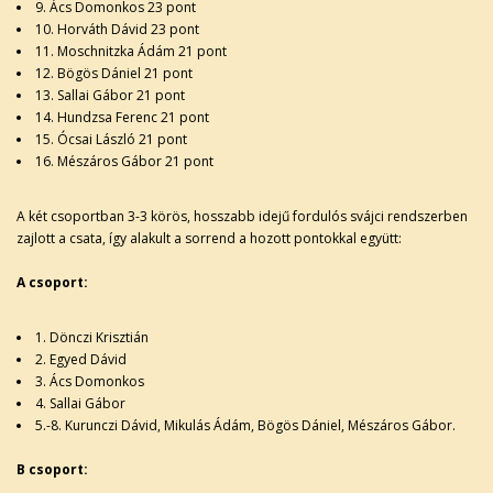
9. Ács Domonkos 23 pont
10. Horváth Dávid 23 pont
11. Moschnitzka Ádám 21 pont
12. Bögös Dániel 21 pont
13. Sallai Gábor 21 pont
14. Hundzsa Ferenc 21 pont
15. Ócsai László 21 pont
16. Mészáros Gábor 21 pont
A két csoportban 3-3 körös, hosszabb idejű fordulós svájci rendszerben
zajlott a csata, így alakult a sorrend a hozott pontokkal együtt:
A csoport:
1. Dönczi Krisztián
2. Egyed Dávid
3. Ács Domonkos
4. Sallai Gábor
5.-8. Kurunczi Dávid, Mikulás Ádám, Bögös Dániel, Mészáros Gábor.
B csoport: