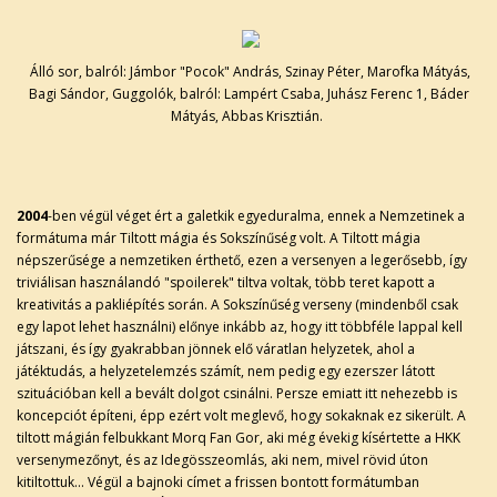
Álló sor, balról: Jámbor "Pocok" András, Szinay Péter, Marofka Mátyás,
Bagi Sándor, Guggolók, balról: Lampért Csaba, Juhász Ferenc 1, Báder
Mátyás, Abbas Krisztián.
2004
-ben végül véget ért a galetkik egyeduralma, ennek a Nemzetinek a
formátuma már Tiltott mágia és Sokszínűség volt. A Tiltott mágia
népszerűsége a nemzetiken érthető, ezen a versenyen a legerősebb, így
triviálisan használandó "spoilerek" tiltva voltak, több teret kapott a
kreativitás a pakliépítés során. A Sokszínűség verseny (mindenből csak
egy lapot lehet használni) előnye inkább az, hogy itt többféle lappal kell
játszani, és így gyakrabban jönnek elő váratlan helyzetek, ahol a
játéktudás, a helyzetelemzés számít, nem pedig egy ezerszer látott
szituációban kell a bevált dolgot csinálni. Persze emiatt itt nehezebb is
koncepciót építeni, épp ezért volt meglevő, hogy sokaknak ez sikerült. A
tiltott mágián felbukkant Morq Fan Gor, aki még évekig kísértette a HKK
versenymezőnyt, és az Idegösszeomlás, aki nem, mivel rövid úton
kitiltottuk... Végül a bajnoki címet a frissen bontott formátumban