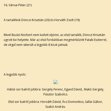
16. Várnai Péter (21)
A tartalékok Dönczi Krisztián (20) és Horváth Zsolt (19).
Mivel Buzás Norbert nem tudott eljönni, az első tartalék, Dönczi Krisztián
ugrott be helyette. Már az első fordulóban megmérkőzött Pataki Eszterrel,
de végül nem sikerült a legjobb 8 közé jutniuk.
A legjobb nyolc:
Hátsó sor balról jobbra: Gergely Ferenc, Egyed Dávid,. Makó Gergely,
Pásztor Szabolcs.
Első sor balról jobbra: Horváth Dávid, Ács Domonkos, Sallai Gábor,
Szabó András.