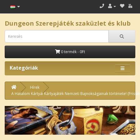
Dungeon Szerepjáték szaküzlet és klub
0 termék - 0Ft
Kategóriák
Hírek
A Hatalom Kártyái Kártyajáték Nemzeti Bajnokságainak története! (Frissít