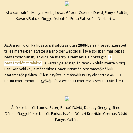
Álló sor balról: Magyar Attila, Lovas Gábor, Csernus Dávid, Panyik Zoltán,
Kovács Balázs, Guggolók balról: Fotta Pál, Ádém Norbert, ...,
Az Alanori Krónika hosszú pályafutása után
2008
-ban ért véget, szerepét
teljes mértékben átvette a Beholder weboldal. Így első ízben már képes
beszámoló van itt, az oldalon is erről a Nemzeti Bajnokságról.
A
beszámolót itt találod.
. A verseny első napját Panyik Zoltán nyerte Morq
Fan Gor paklival, a másodikat Dönczi Krisztián "csatamető nélküli
csatamező" paklival. Ő lett egyúttal a második is, így elvihette a 45000
Forint nyereményt. Legyőzője és a 85000 Ft nyertese Csernus Dávid lett.
Álló sor balról: Lancsa Péter, Bimbó Dávid, Dárday Gergely, Simon
Dániel, Guggoló sor balról: Farkas István, Dönczi Krisztián, Csernus Dávid,
Panyik Zoltán.