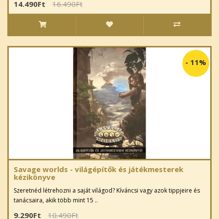
14.490Ft
16.490Ft
-
11%
Savage worlds - világépítők és játékmesterek
kézikönyve
Szeretnéd létrehozni a saját világod? Kíváncsi vagy azok tippjeire és
tanácsaira, akik több mint 15 ..
9.290Ft
10.490Ft