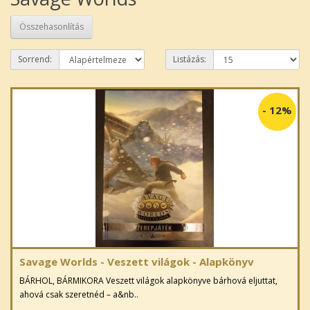
Összehasonlítás
Sorrend:
Listázás:
-
12%
Savage Worlds - Veszett világok - Alapkönyv
BÁRHOL, BÁRMIKORA Veszett világok alapkönyve bárhová eljuttat,
ahová csak szeretnéd – a&nb..