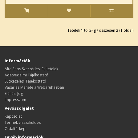
Tételek 1 től 2-ig / összesen 2 (1 oldal)
Információk
Általános Szerződési Feltételek
Adatvédelmi Tájékoztató
Sütikezelési Tájékoztató
Vásárlás Menete a Webáruházban
Elállási Jog
Impresszum
Vevőszolgálat
Kapcsolat
Termék visszaküldés
Oldaltérkép
Egyéb információk