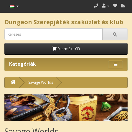
Dungeon Szerepjáték szaküzlet és klub
0 termék - 0Ft
Kategóriák
Savage Worlds
Savage Worlds