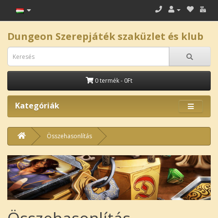
Dungeon Szerepjáték szaküzlet és klub
0 termék - 0Ft
Kategóriák
Összehasonlítás