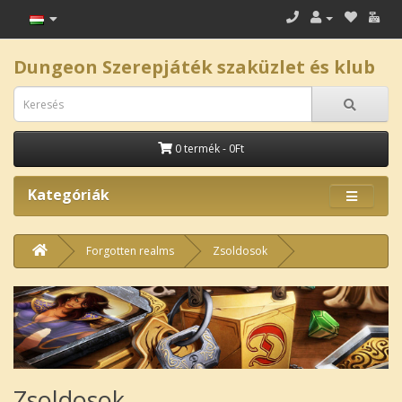
Dungeon Szerepjáték szaküzlet és klub
0 termék - 0Ft
Kategóriák
Forgotten realms
Zsoldosok
Zsoldosok