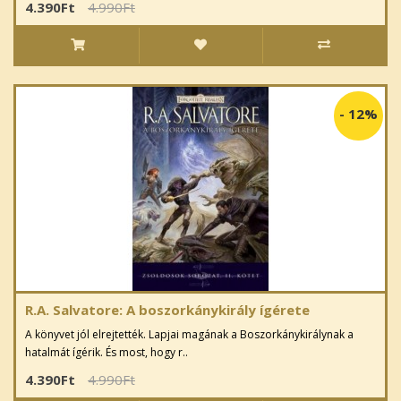
4.390Ft
4.990Ft
-
12%
R.A. Salvatore: A boszorkánykirály ígérete
A könyvet jól elrejtették. Lapjai magának a Boszorkánykirálynak a
hatalmát ígérik. És most, hogy r..
4.390Ft
4.990Ft