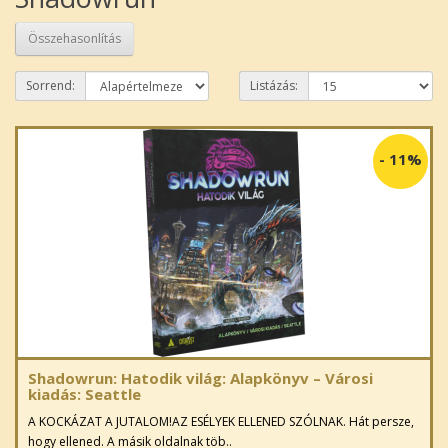
Összehasonlítás
Sorrend:
Listázás:
-
11%
Shadowrun: Hatodik világ: Alapkönyv – Városi
kiadás: Seattle
A KOCKÁZAT A JUTALOM!AZ ESÉLYEK ELLENED SZÓLNAK. Hát persze,
hogy ellened. A másik oldalnak töb..