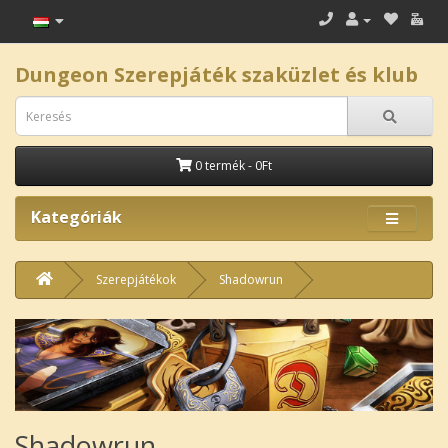
Dungeon Szerepjáték szaküzlet és klub
0 termék - 0Ft
Kategóriák
Szerepjátékok
Shadowrun
Shadowrun