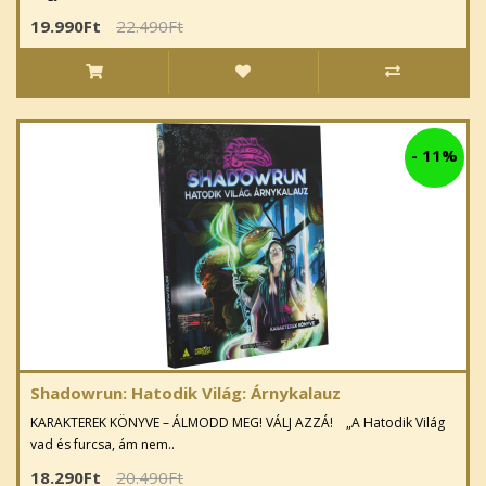
19.990Ft
22.490Ft
-
11%
Shadowrun: Hatodik Világ: Árnykalauz
KARAKTEREK KÖNYVE – ÁLMODD MEG! VÁLJ AZZÁ! „A Hatodik Világ
vad és furcsa, ám nem..
18.290Ft
20.490Ft