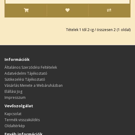
Tételek 1 től 2-ig / összesen 2 (1 oldal)
Információk
Általános Szerződési Feltételek
Adatvédelmi Tájékoztató
Sütikezelési Tájékoztató
Vásárlás Menete a Webáruházban
Elállási Jog
Impresszum
Vevőszolgálat
Kapcsolat
Termék visszaküldés
Oldaltérkép
Egyéb információk