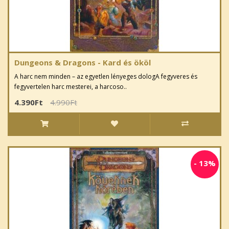
Dungeons & Dragons - Kard és ököl
A harc nem minden – az egyetlen lényeges dologA fegyveres és
fegyvertelen harc mesterei, a harcoso..
4.390Ft
4.990Ft
-
13%