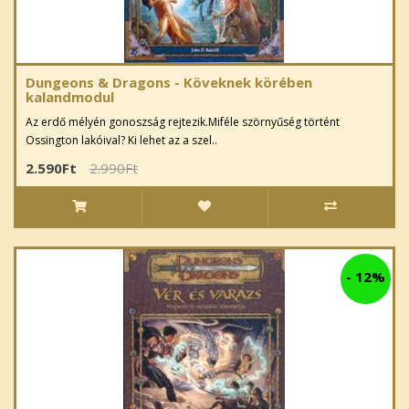
Dungeons & Dragons - Köveknek körében
kalandmodul
Az erdő mélyén gonoszság rejtezik.Miféle szörnyűség történt
Ossington lakóival? Ki lehet az a szel..
2.590Ft
2.990Ft
-
12%