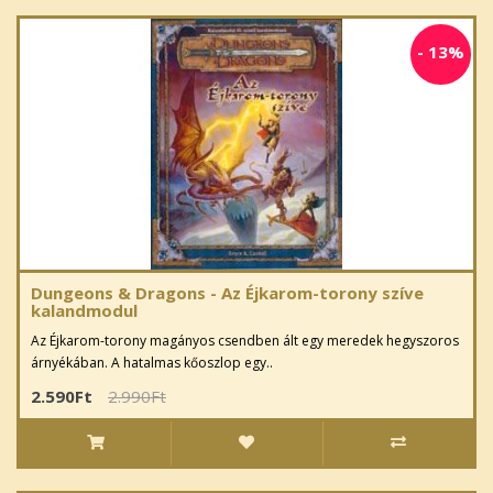
-
13%
Dungeons & Dragons - Az Éjkarom-torony szíve
kalandmodul
Az Éjkarom-torony magányos csendben ált egy meredek hegyszoros
árnyékában. A hatalmas kőoszlop egy..
2.590Ft
2.990Ft