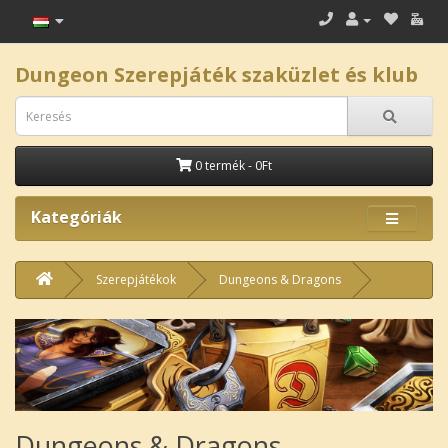
Dungeon Szerepjáték szaküzlet és klub
0 termék - 0Ft
Kategóriák
Szerepjátékok
Dungeons & Dragons
Dungeons & Dragons