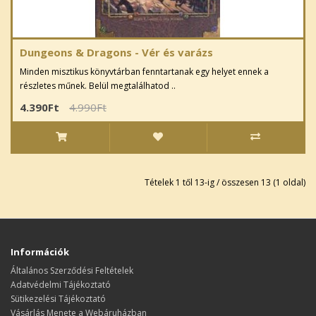
Dungeons & Dragons - Vér és varázs
Minden misztikus könyvtárban fenntartanak egy helyet ennek a
részletes műnek. Belül megtalálhatod ..
4.390Ft
4.990Ft
Tételek 1 től 13-ig / összesen 13 (1 oldal)
Információk
Általános Szerződési Feltételek
Adatvédelmi Tájékoztató
Sütikezelési Tájékoztató
Vásárlás Menete a Webáruházban