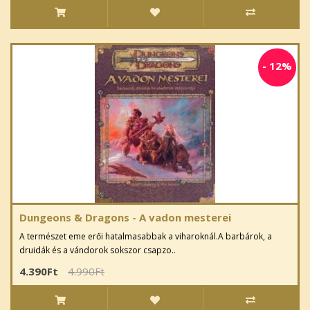
-
12%
Dungeons & Dragons - A vadon mesterei
A természet eme erői hatalmasabbak a viharoknál.A barbárok, a
druidák és a vándorok sokszor csapzo..
4.390Ft
4.990Ft