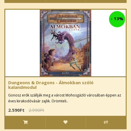
-
13%
Dungeons & Dragons - Álmokban szóló
kalandmodul
Gonosz erők szállják meg a várost Mohosgázló városában éppen az
éves kirakodóvásár zajlik. Örömteli..
2.590Ft
2.990Ft