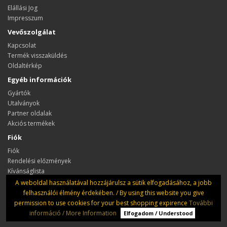
Elállási Jog
Impresszum
Vevőszolgálat
Kapcsolat
Termék visszaküldés
Oldaltérkép
Egyéb információk
Gyártók
Utalványok
Partner oldalak
Akciós termékek
Fiók
Fiók
Rendelési előzmények
Kívánságlista
Hírlevél
A weboldal használatával hozzájárulsz a sütik elfogadásához, a jobb
felhasználói élmény érdekében. / By using this website you give
permission to use cookies for your best shopping expirence
További
információ / More Information
Elfogadom / Understood
Dungeon Szerepjáték szaküzlet és klub © 2026