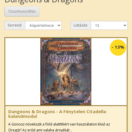
Összehasonlítás
Sorrend:
Listázás:
-
13%
Dungeons & Dragons - A Fénytelen Citadella
kalandmodul
A Gonosz növekszik a föld alattMiért van használaton kívül az
Öregút? Az erőd ami valaha árnyékát ..