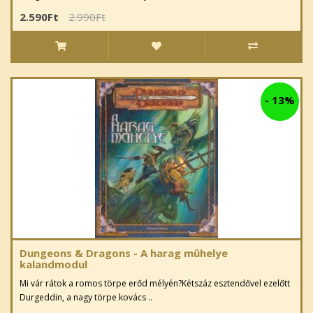
2.590Ft
2.990Ft
-
13%
Dungeons & Dragons - A harag mûhelye
kalandmodul
Mi vár rátok a romos törpe erőd mélyén?Kétszáz esztendővel ezelőtt
Durgeddin, a nagy törpe kovács ..