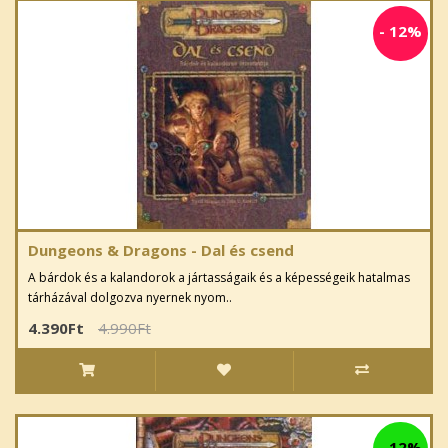
-
12%
Dungeons & Dragons - Dal és csend
A bárdok és a kalandorok a jártasságaik és a képességeik hatalmas
tárházával dolgozva nyernek nyom..
4.390Ft
4.990Ft
-
12%