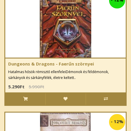
Dungeons & Dragons - Faerűn szörnyei
Hatalmas hősök rémisztő ellenfeleiDémonok és féldémonok,
sárkányok és sárkányfélék, életre keltett..
5.290Ft
5.990Ft
-
12%