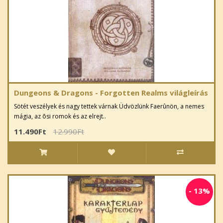
Dungeons & Dragons - Forgotten Realms világleírás
Sötét veszélyek és nagy tettek várnak Üdvözlünk Faerûnön, a nemes
mágia, az õsi romok és az elrejt..
11.490Ft
12.990Ft
-
13%