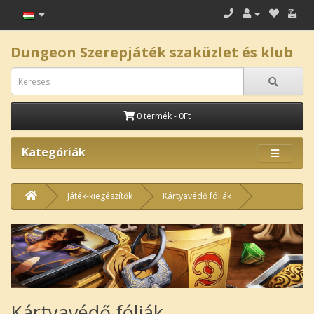
Dungeon Szerepjáték szaküzlet és klub
0 termék - 0Ft
Kategóriák
Játék-kiegészítők
Kártyavédő fóliák
Kártyavédő fóliák