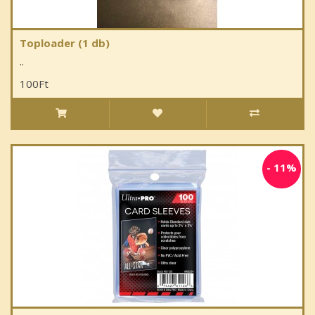
Toploader (1 db)
..
100Ft
-
11%