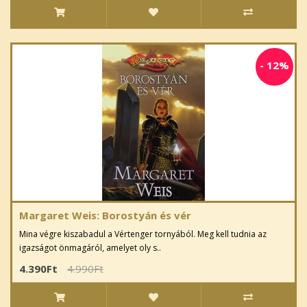
-
12%
Margaret Weis: Borostyán és vér
Mina végre kiszabadul a Vértenger tornyából. Meg kell tudnia az
igazságot önmagáról, amelyet oly s..
4.390Ft
4.990Ft