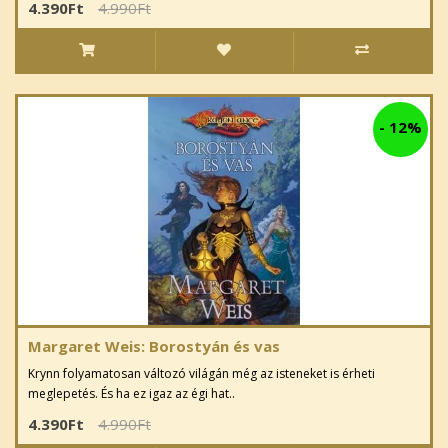
4.390Ft
4.990Ft
-
12%
Margaret Weis: Borostyán és vas
Krynn folyamatosan változó világán még az isteneket is érheti
meglepetés. És ha ez igaz az égi hat..
4.390Ft
4.990Ft