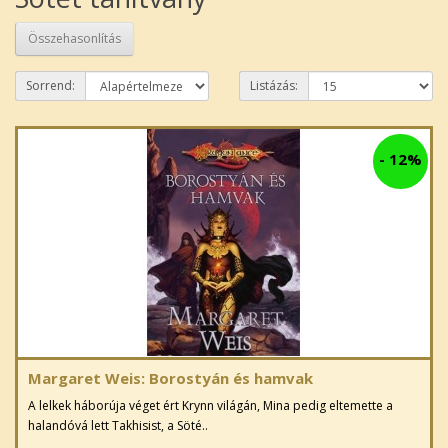
Összehasonlítás
Sorrend:
Listázás:
-
12%
Margaret Weis: Borostyán és hamvak
A lelkek háborúja véget ért Krynn világán, Mina pedig eltemette a
halandóvá lett Takhisist, a Söté..