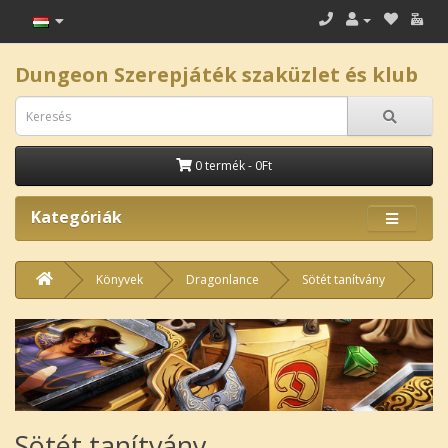
Dungeon Szerepjáték szaküzlet és klub
0 termék - 0Ft
Kategóriák
Könyvek
Dragonlance
Sötét tanítvány
Sötét tanítvány