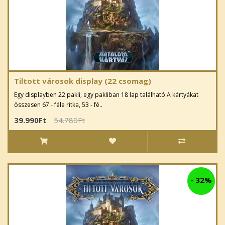
Tiltott városok display (22 csomag)
Egy displayben 22 pakli, egy pakliban 18 lap található.A kártyákat
összesen 67 - féle ritka, 53 - fé..
39.990Ft
54.780Ft
-
32%