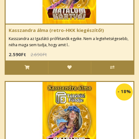
Kasszandra álma (retro-HKK kiegészítő!)
Kasszandra az Igazlátó prófétanők egyike. Nem a legtehetségesebb,
néha maga sem tudja, hogy amit l..
2.590Ft
2.690Ft
-
18%