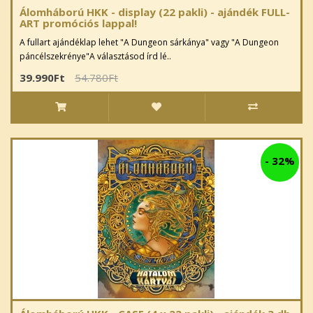
Álomháború HKK - display (22 pakli) - ajándék FULL-
ART promóciós lappal!
A fullart ajándéklap lehet "A Dungeon sárkánya" vagy "A Dungeon
páncélszekrénye"A választásod írd lé..
39.990Ft
54.780Ft
-
32%