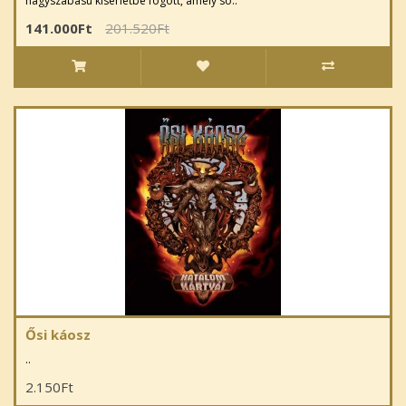
nagyszabású kísérletbe fogott, amely so..
141.000Ft
201.520Ft
Ősi káosz
..
2.150Ft