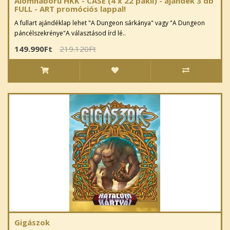
Álomháború HKK - CASE (4 x 22 pakli) - ajándék 3 db
FULL - ART promóciós lappal!
A fullart ajándéklap lehet "A Dungeon sárkánya" vagy "A Dungeon
páncélszekrénye"A választásod írd lé..
149.990Ft
219.120Ft
Gigászok