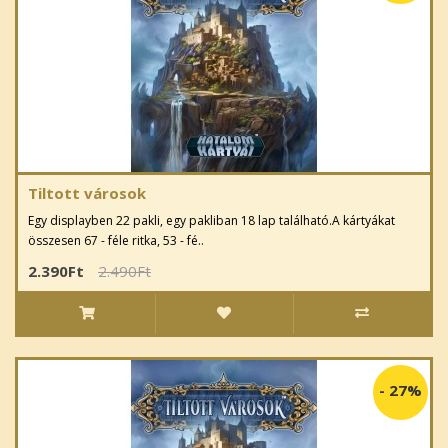
Tiltott városok
Egy displayben 22 pakli, egy pakliban 18 lap található.A kártyákat
összesen 67 - féle ritka, 53 - fé..
2.390Ft
2.490Ft
-
27%