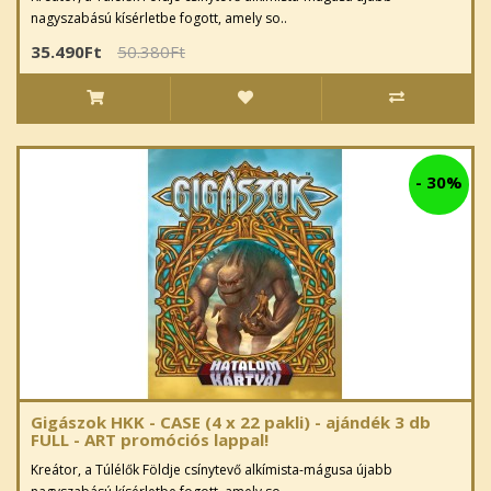
nagyszabású kísérletbe fogott, amely so..
35.490Ft
50.380Ft
-
30%
Gigászok HKK - CASE (4 x 22 pakli) - ajándék 3 db
FULL - ART promóciós lappal!
Kreátor, a Túlélők Földje csínytevő alkímista-mágusa újabb