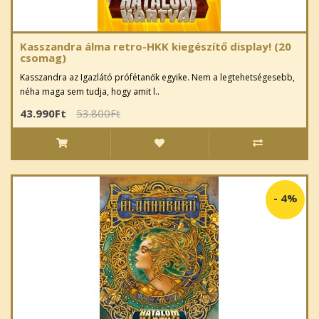
Kasszandra álma retro-HKK kiegészítő display! (20
csomag)
Kasszandra az Igazlátó prófétanők egyike. Nem a legtehetségesebb,
néha maga sem tudja, hogy amit l..
43.990Ft
53.800Ft
-
4%