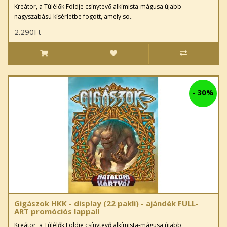
Kreátor, a Túlélők Földje csínytevő alkímista-mágusa újabb
nagyszabású kísérletbe fogott, amely so..
2.290Ft
-
30%
Gigászok HKK - display (22 pakli) - ajándék FULL-
ART promóciós lappal!
Kreátor, a Túlélők Földje csínytevő alkímista-mágusa újabb