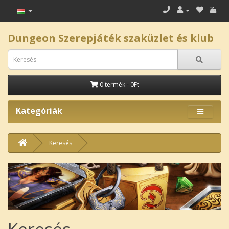
Dungeon Szerepjáték szaküzlet és klub
0 termék - 0Ft
Kategóriák
Keresés