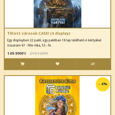
Tiltott városok CASE! (4 display)
Egy displayben 22 pakli, egy pakliban 18 lap található.A kártyákat
összesen 67 - féle ritka, 53 - fé..
149.990Ft
219.120Ft
-
4%