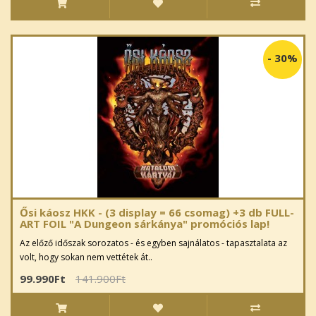
-
30%
Ősi káosz HKK - (3 display = 66 csomag) +3 db FULL-
ART FOIL "A Dungeon sárkánya" promóciós lap!
Az előző időszak sorozatos - és egyben sajnálatos - tapasztalata az
volt, hogy sokan nem vettétek át..
99.990Ft
141.900Ft