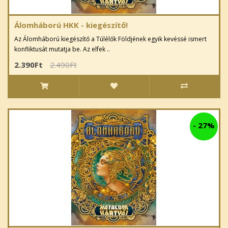
Álomháború HKK - kiegészítő!
Az Álomháború kiegészítő a Túlélők Földjének egyik kevéssé ismert
konfliktusát mutatja be. Az elfek ..
2.390Ft
2.490Ft
-
27%