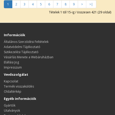
1
2
3
4
5
6
7
8
9
>
>|
Tételek 1 től 15-ig / összesen 421 (29 oldal)
Információk
Általános Szerződési Feltételek
Adatvédelmi Tájékoztató
Sütikezelési Tájékoztató
Vásárlás Menete a Webáruházban
Elállási Jog
Impresszum
Vevőszolgálat
Kapcsolat
Termék visszaküldés
Oldaltérkép
Egyéb információk
Gyártók
Utalványok