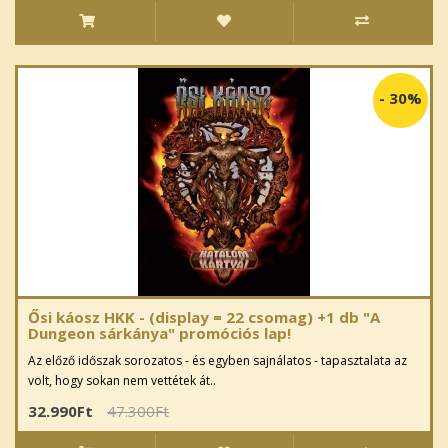
-
30%
Ősi káosz HKK - (display = 22 csomag) +1 db "A
Dungeon sárkánya" promóciós lap!
Az előző időszak sorozatos - és egyben sajnálatos - tapasztalata az
volt, hogy sokan nem vettétek át..
32.990Ft
47.300Ft