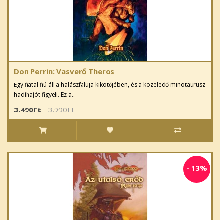
Don Perrin: Vasverő Theros
Egy fiatal fiú áll a halászfaluja kikötőjében, és a közeledő minotaurusz
hadihajót figyeli. Ez a..
3.490Ft
3.990Ft
-
13%