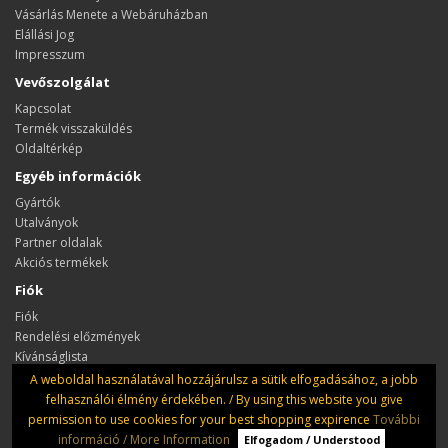
Vásárlás Menete a Webáruházban
Elállási Jog
Impresszum
Vevőszolgálat
Kapcsolat
Termék visszaküldés
Oldaltérkép
Egyéb információk
Gyártók
Utalványok
Partner oldalak
Akciós termékek
Fiók
Fiók
Rendelési előzmények
Kívánságlista
Hírlevél
A weboldal használatával hozzájárulsz a sütik elfogadásához, a jobb
felhasználói élmény érdekében. / By using this website you give
permission to use cookies for your best shopping expirence
További
információ / More Information
Elfogadom / Understood
Dungeon Szerepjáték szaküzlet és klub © 2026