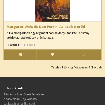
Margaret Weis és Don Perrin: Az utolsó erőd
A Halálbrigádban egy regiment sárkányfattyú tűnik fel, nőstény
utódokat rejtő tojások után kutatva..
3.490Ft
3.990Ft
Tételek 1 től 4-ig / összesen 4 (1 oldal)
Információk
Általános Szerződési Feltételek
Adatvédelmi Tájékoztató
Sütikezelési Tájékoztató