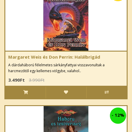
Margaret Weis és Don Perrin: Halálbrigád
A dárdaháború félelmetes sárkányfattyai visszavonultak a
harcmezőtől egy kellemes völgybe, valahol..
3.490Ft
3.990Ft
-
12%