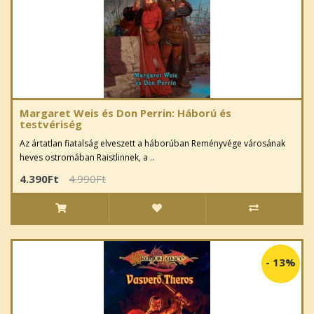
Margaret Weis és Don Perrin: Háború és
testvériség
Az ártatlan fiatalság elveszett a háborúban Reményvége városának
heves ostromában Raistlinnek, a ..
4.390Ft
4.990Ft
-
13%