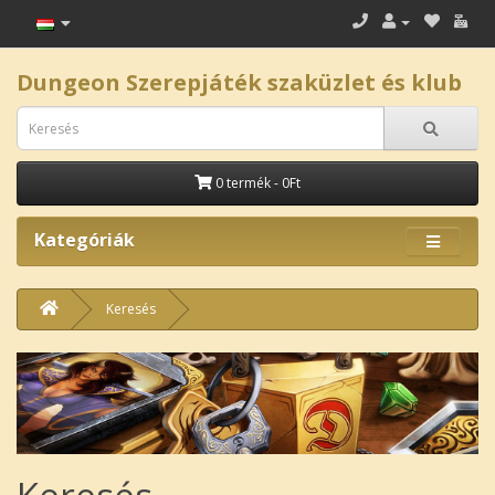
Dungeon Szerepjáték szaküzlet és klub
0 termék - 0Ft
Kategóriák
Keresés