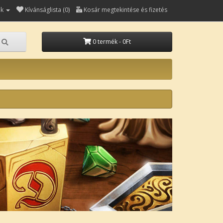
ók
Kívánságlista (0)
Kosár megtekintése és fizetés
0 termék - 0Ft