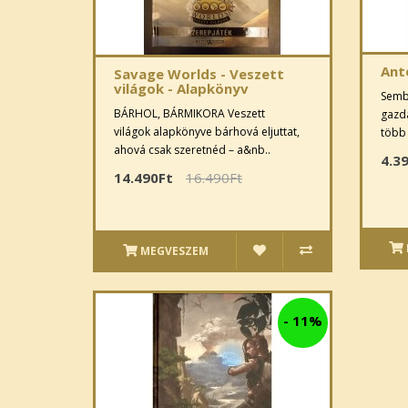
Ant
Savage Worlds - Veszett
világok - Alapkönyv
Semb
BÁRHOL, BÁRMIKORA Veszett
gazda
világok alapkönyve bárhová eljuttat,
több 
ahová csak szeretnéd – a&nb..
4.3
14.490Ft
16.490Ft
MEGVESZEM
-
11%