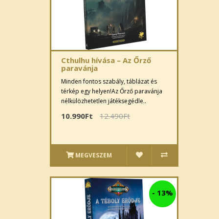
Cthulhu hívása – Az Őrző
paravánja
Minden fontos szabály, táblázat és
térkép egy helyen!Az Őrző paravánja
nélkülözhetetlen játéksegédle..
10.990Ft
12.490Ft
MEGVESZEM
-
13%