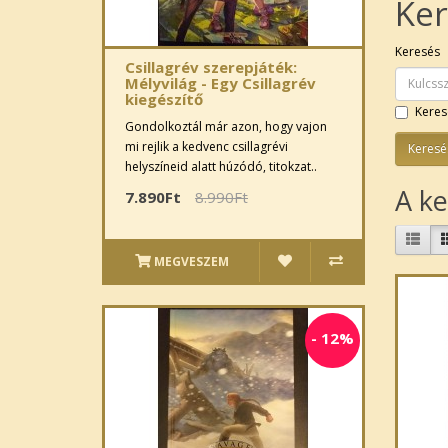
Ker
Keresés
Csillagrév szerepjáték:
Mélyvilág - Egy Csillagrév
kiegészítő
Keres
Gondolkoztál már azon, hogy vajon
mi rejlik a kedvenc csillagrévi
helyszíneid alatt húzódó, titokzat..
A ke
7.890Ft
8.990Ft
MEGVESZEM
-
12%