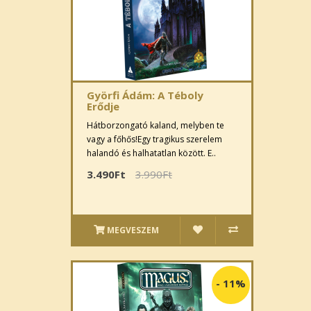
Györfi Ádám: A Téboly
Erődje
Hátborzongató kaland, melyben te
vagy a főhős!Egy tragikus szerelem
halandó és halhatatlan között. E..
3.490Ft
3.990Ft
MEGVESZEM
-
11%