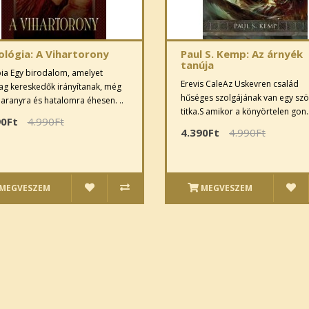
ológia: A Vihartorony
Paul S. Kemp: Az árnyék
tanúja
ia Egy birodalom, amelyet
Erevis CaleAz Uskevren család
g kereskedők irányítanak, még
hűséges szolgájának van egy sz
aranyra és hatalomra éhesen. ..
titka.S amikor a könyörtelen gon.
90Ft
4.990Ft
4.390Ft
4.990Ft
MEGVESZEM
MEGVESZEM