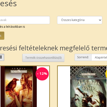
esés
és a leírásokban is
resési feltételeknek megfelelő ter
Sorrend:
Termék összehasonlítás(0)
-
12%