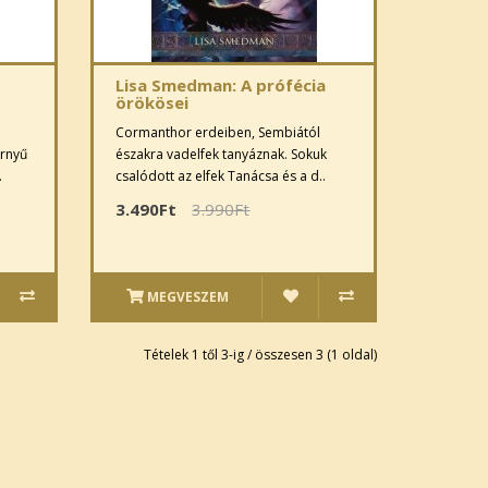
Lisa Smedman: A prófécia
örökösei
Cormanthor erdeiben, Sembiától
örnyű
északra vadelfek tanyáznak. Sokuk
.
csalódott az elfek Tanácsa és a d..
3.490Ft
3.990Ft
MEGVESZEM
Tételek 1 től 3-ig / összesen 3 (1 oldal)