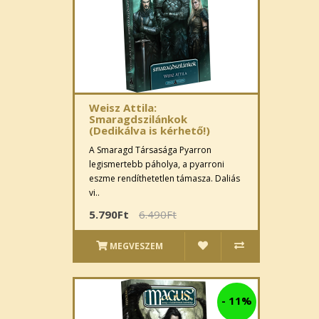
Weisz Attila:
Smaragdszilánkok
(Dedikálva is kérhető!)
A Smaragd Társasága Pyarron
legismertebb páholya, a pyarroni
eszme rendíthetetlen támasza. Daliás
vi..
5.790Ft
6.490Ft
MEGVESZEM
-
11%