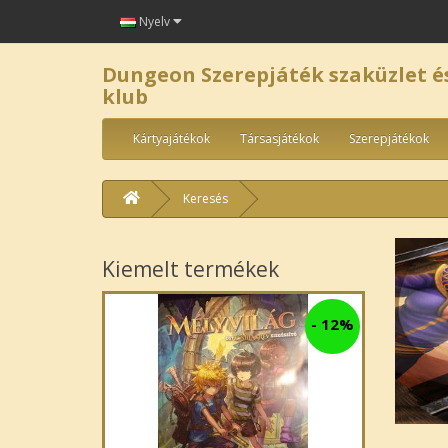
Nyelv
Dungeon Szerepjáték szaküzlet é
klub
Kártyajátékok
Társasjátékok
Szerepjátékok
Keresés
Kiemelt termékek
-
12%