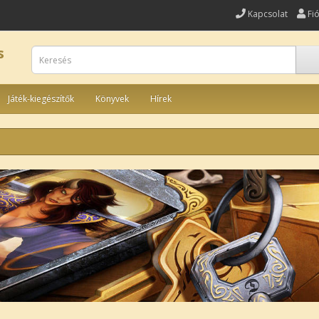
Kapcsolat
Fi
s
Játék-kiegészítők
Könyvek
Hírek