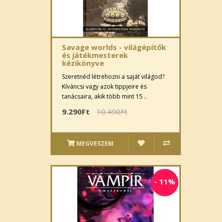
Savage worlds - világépítők
és játékmesterek
kézikönyve
Szeretnéd létrehozni a saját világod?
Kíváncsi vagy azok tippjeire és
tanácsaira, akik több mint 15 ..
9.290Ft
10.490Ft
MEGVESZEM
-
11%