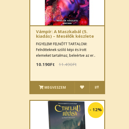
Vámpír: A Maszkabál (5.
kiadás) – Mesélők készlete
FIGYELEM! FELNŐTT TARTALOM:
Felnőtteknek szóló képi és írott
elemeket tartalmaz, beleértve az er..
10.190Ft
11.490Ft
MEGVESZEM
-
12%