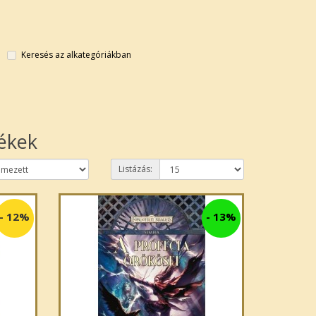
Keresés az alkategóriákban
mékek
Listázás:
-
12%
-
13%