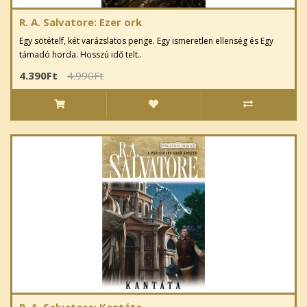
R. A. Salvatore: Ezer ork
Egy sötételf, két varázslatos penge. Egy ismeretlen ellenség és Egy
támadó horda. Hosszú idő telt..
4.390Ft
4.990Ft
R. A. Salvatore: Kantáta