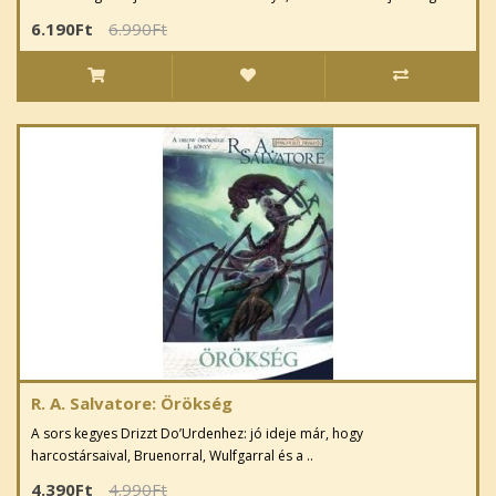
6.190Ft
6.990Ft
R. A. Salvatore: Örökség
A sors kegyes Drizzt Do’Urdenhez: jó ideje már, hogy
harcostársaival, Bruenorral, Wulfgarral és a ..
4.390Ft
4.990Ft