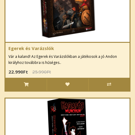
Egerek és Varázslók
Vár a kaland! Az Egerek és Varázslókban a játékosok a jó Andon
királyhoz továbbra is hűséges..
22.990Ft
25.990Ft