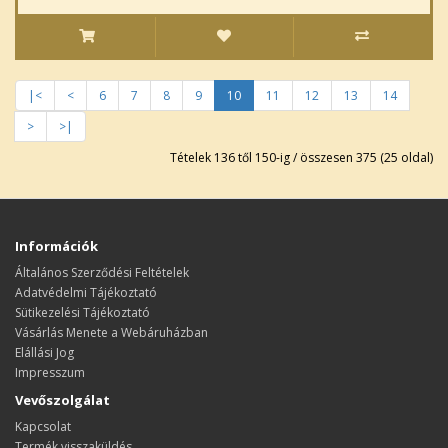
|<
<
6
7
8
9
10
11
12
13
14
>
>|
Tételek 136 től 150-ig / összesen 375 (25 oldal)
Információk
Általános Szerződési Feltételek
Adatvédelmi Tájékoztató
Sütikezelési Tájékoztató
Vásárlás Menete a Webáruházban
Elállási Jog
Impresszum
Vevőszolgálat
Kapcsolat
Termék visszaküldés