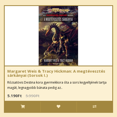
Margaret Weis & Tracy Hickman: A megtévesztés
sárkányai (Sorsok I.)
Rózsatövis Destina kora gyermekkora óta a sors kegyeltjének tartja
magát, legnagyobb bánata pedig az..
5.190Ft
5.990Ft