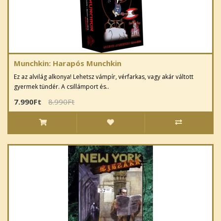
Munchkin: Harapós Munchkin
Ez az alvilág alkonya! Lehetsz vámpír, vérfarkas, vagy akár váltott
gyermek tündér. A csillámport és..
7.990Ft
8.990Ft