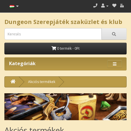
Dungeon Szerepjáték szaküzlet és klub
0 termék - 0Ft
Kategóriák
Akciós termékek
Akciós termékek