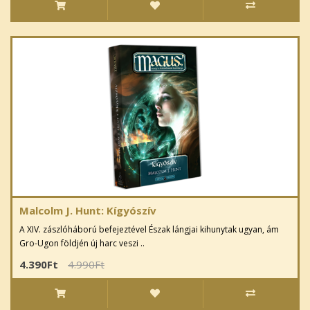
Malcolm J. Hunt: Kígyószív
A XIV. zászlóháború befejeztével Észak lángjai kihunytak ugyan, ám
Gro-Ugon földjén új harc veszi ..
4.390Ft
4.990Ft