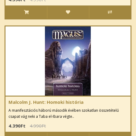
Malcolm J. Hunt: Homoki história
A manifesztációs háború második évében szokatlan összetételű
csapat vág neki a Taba el-Ibara végte..
4.390Ft
4.990Ft