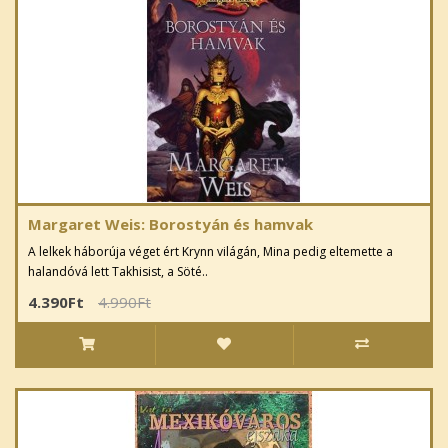
Margaret Weis: Borostyán és hamvak
A lelkek háborúja véget ért Krynn világán, Mina pedig eltemette a
halandóvá lett Takhisist, a Söté..
4.390Ft
4.990Ft