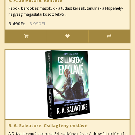
Papok, bárdok és mások, kik a tudást keresik, tanulnak a Hópehely-
hegység magaslatai között fekvő ..
3.490Ft
3.990Ft
R. A. Salvatore: Csillagfény enklávé
A Drizzt legendája sorozat 34. kiadványa, és az A drow útja trilógia 1..