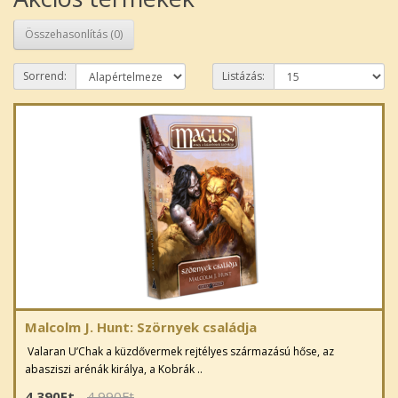
Összehasonlítás (0)
Sorrend:
Listázás:
Malcolm J. Hunt: Szörnyek családja
Valaran U’Chak a küzdővermek rejtélyes származású hőse, az
abasziszi arénák királya, a Kobrák ..
4.390Ft
4.990Ft