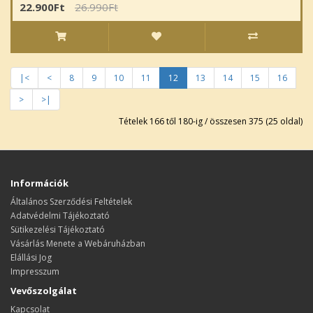
22.900Ft
26.990Ft
|<
<
8
9
10
11
12
13
14
15
16
>
>|
Tételek 166 től 180-ig / összesen 375 (25 oldal)
Információk
Általános Szerződési Feltételek
Adatvédelmi Tájékoztató
Sütikezelési Tájékoztató
Vásárlás Menete a Webáruházban
Elállási Jog
Impresszum
Vevőszolgálat
Kapcsolat