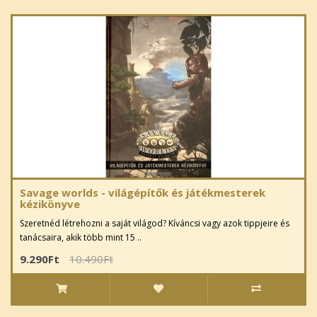
Savage worlds - világépítők és játékmesterek
kézikönyve
Szeretnéd létrehozni a saját világod? Kíváncsi vagy azok tippjeire és
tanácsaira, akik több mint 15 ..
9.290Ft
10.490Ft