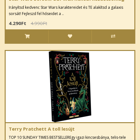
Irányítsd kedvenc Star Wars karaktereidet és TE alakítsd a galaxis
sorsát! Fejleszd fel hőseidet a ..
4.290Ft
4.990Ft
Terry Pratchett A toll lesújt
TOP 10 SUNDAY TIMES BESTSELLEREgy igazi kincsesbánya, telis-tele