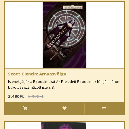
Scott Ciencin: Árnyasvölgy
Istenek járják a Birodalmakat Az Elfeledett Birodalmak földjén három
bukott és száműzött isten, B..
3.490Ft
3.990Ft