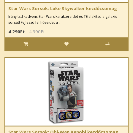
Star Wars Sorsok: Luke Skywalker kezdőcsomag
Irányítsd kedvenc Star Wars karaktereidet és TE alakítsd a galaxis
sorsát! Fejleszd fel hőseidet a ..
4.290Ft
4.990Ft
Star Wars Sorsok: Obi-Wan Kenobi kezdőcsomag