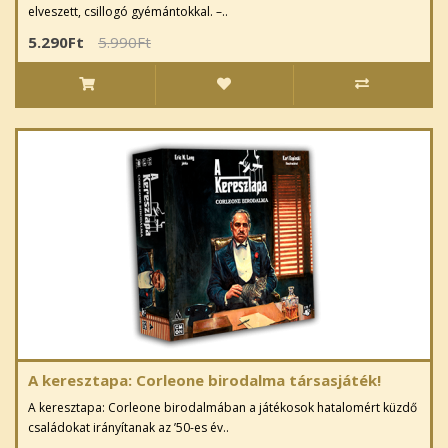
elveszett, csillogó gyémántokkal. –..
5.290Ft
5.990Ft
A keresztapa: Corleone birodalma társasjáték!
A keresztapa: Corleone birodalmában a játékosok hatalomért küzdő
családokat irányítanak az ’50-es év..